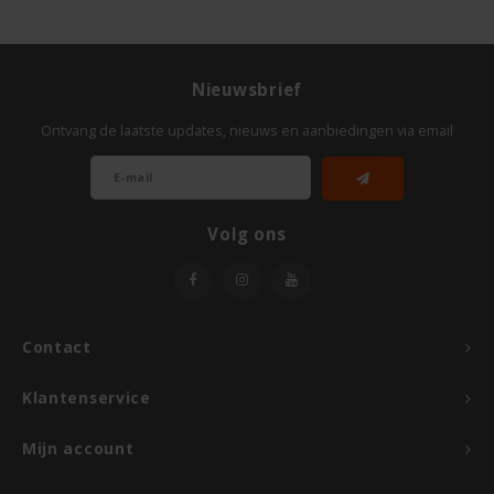
Odenwald
OKONO
Nieuwsbrief
Ontvang de laatste updates, nieuws en aanbiedingen via email
Old El Paso
Onoff Spices
Volg ons
Peak's Free From
Piaceri Mediterranei
Contact
Poensgen
Klantenservice
Proceli
Mijn account
Riso Scotti