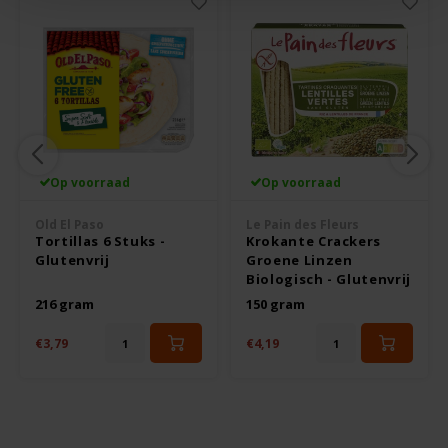
Le Poole
Leev
Le pain des Fleurs
Lima
Op voorraad
Op voorraad
Lisa's Choice
Old El Paso
Le Pain des Fleurs
Tortillas 6 Stuks -
Krokante Crackers
Glutenvrij
Groene Linzen
Mixwell
Biologisch - Glutenvrij
216 gram
150 gram
Nairn's
€3,79
€4,19
Nakd
Nutrifree