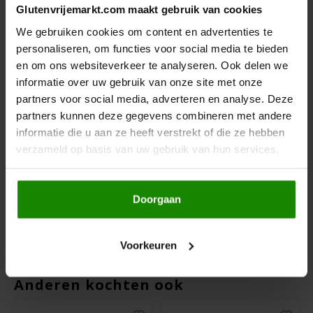
Glutenvrijemarkt.com maakt gebruik van cookies
Hey! Pizza
We gebruiken cookies om content en advertenties te
personaliseren, om functies voor social media te bieden
Horizon
en om ons websiteverkeer te analyseren. Ook delen we
informatie over uw gebruik van onze site met onze
I am Gluten Free
partners voor social media, adverteren en analyse. Deze
partners kunnen deze gegevens combineren met andere
Op voorraad
Op voorraad
informatie die u aan ze heeft verstrekt of die ze hebben
Inglese Gluten Free
verzameld op basis van uw gebruik van hun services.
Le Pain des Fleurs
Le Pain des Fleurs
Krokante Crackers
Krokante Crackers
Joannusmolen
Boekweit zonder
Boekweit
zout/suiker
Grootverpakking
Doorgaan
Biologisch - Glutenvrij
Biologisch - Glutenvrij
150 gram
300 gram
King Soba
€3,59
€5,89
Klein Duimpje
Voorkeuren
Klepper & Klepper
Anderen kochten ook