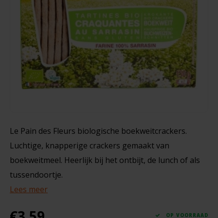
Noten, Zaden & Superfood
Bonvita
210 gram
Healthy by Moms in shape
Candy Tree
€3,70
Bewuste Voeding
Cenovis
Miss Glutenvrij's Favorieten
Cereal
Najaarsproducten
Ciao Gluten
Le Pain des Fleurs biologische boekweitcrackers.
Luchtige, knapperige crackers gemaakt van
Toastabags
Consenza
boekweitmeel. Heerlijk bij het ontbijt, de lunch of als
Bakvormen
tussendoortje.
Corn Crake
Lees meer
Voedingssupplementen
Damhert
€3,59
OP VOORRAAD