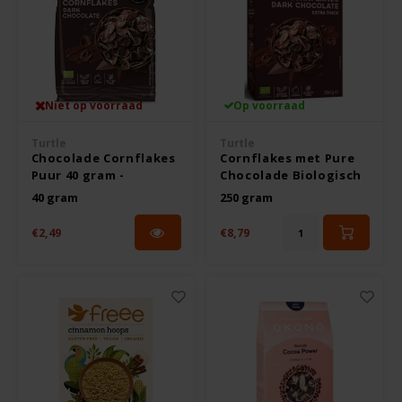
Odenwald
OKONO
Niet op voorraad
Op voorraad
Old El Paso
Turtle
Turtle
Chocolade Cornflakes
Cornflakes met Pure
Onoff Spices
Puur 40 gram -
Chocolade Biologisch
Glutenvrij
250 gram - Glutenvrij
40 gram
250 gram
Peak's Free From
€2,49
€8,79
Piaceri Mediterranei
Poensgen
Proceli
Riso Scotti