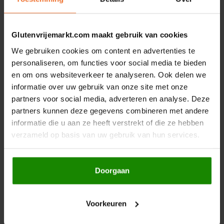
€9,50
€4,99
Glutenvrijemarkt.com maakt gebruik van cookies
NIEUW
We gebruiken cookies om content en advertenties te
personaliseren, om functies voor social media te bieden
en om ons websiteverkeer te analyseren. Ook delen we
informatie over uw gebruik van onze site met onze
partners voor social media, adverteren en analyse. Deze
partners kunnen deze gegevens combineren met andere
informatie die u aan ze heeft verstrekt of die ze hebben
Niet op voorraad
Op voorraad
verzameld op basis van uw gebruik van hun services.
Doves Farm
Bauck Mühle
Fibre Flakes
Havermuesli met
Biologisch - Glutenvrij
Chocoladevlokken -
Doorgaan
Glutenvrij
300 gram
425 gram
€5,49
€4,99
Voorkeuren