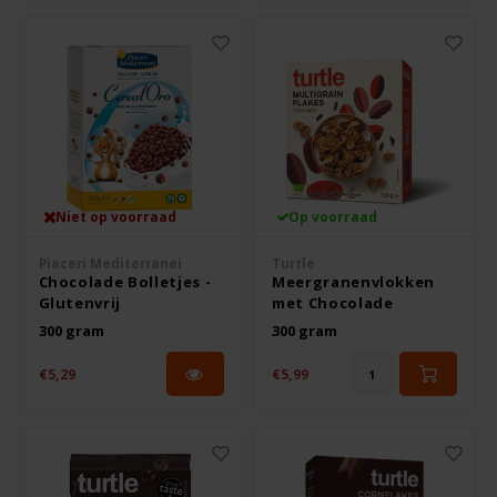
Le Poole
Leev
Le pain des Fleurs
Lima
Niet op voorraad
Op voorraad
Lisa's Choice
Piaceri Mediterranei
Turtle
Chocolade Bolletjes -
Meergranenvlokken
Mixwell
Glutenvrij
met Chocolade
Biologisch 300 gram -
300 gram
300 gram
Glutenvrij
Nairn's
€5,29
€5,99
Nakd
Nutrifree