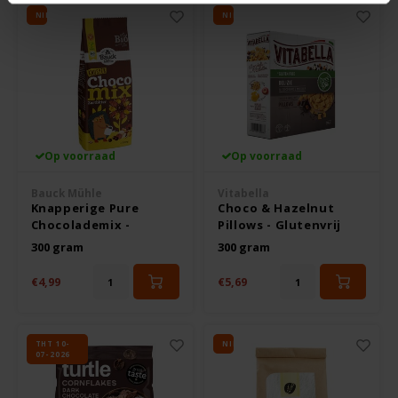
NIEUW
NIEUW
Op voorraad
Op voorraad
Bauck Mühle
Vitabella
Knapperige Pure
Choco & Hazelnut
Chocolademix -
Pillows - Glutenvrij
Glutenvrij
300 gram
300 gram
€4,99
€5,69
THT 10-
NIEUW
07-2026