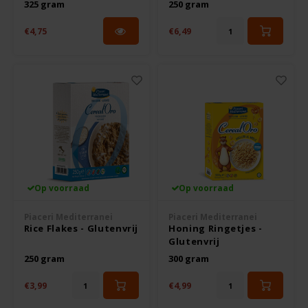
325 gram
250 gram
Hey! Pizza
€4,75
€6,49
Horizon
I am Gluten Free
Inglese Gluten Free
Joannusmolen
Op voorraad
Op voorraad
King Soba
Piaceri Mediterranei
Piaceri Mediterranei
Rice Flakes - Glutenvrij
Honing Ringetjes -
Klein Duimpje
Glutenvrij
250 gram
300 gram
Klepper & Klepper
€3,99
€4,99