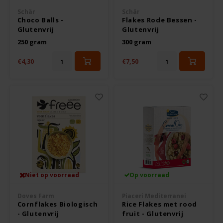
De Bron
Schär
Schär
Boeken
Choco Balls -
Flakes Rode Bessen -
Glutenvrij
Glutenvrij
Dijksterhuis Teffvolkoren
250 gram
300 gram
Overig
Doves Farm
€4,30
€7,50
Fiordifrutta
Gullón
Guto's
Hammermühle
Niet op voorraad
Op voorraad
Happy Farm
Doves Farm
Piaceri Mediterranei
Cornflakes Biologisch
Rice Flakes met rood
- Glutenvrij
fruit - Glutenvrij
Het Blauwe Huis