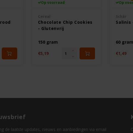
Op voorraad
Op voo
Cereal
Schär
Brood
Chocolate Chip Cookies
Salinis 
- Glutenvrij
150 gram
60 gra
€5,19
€1,49
uwsbrief
g de laatste updates, nieuws en aanbiedingen via email
O