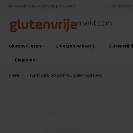
#1
webshop in glutenvrije producten
✓
Eigen bakkerij
Glutenvrij eten
Uit eigen bakkerij
Glutenvrij 
Diepvries
Home
Havermout Biologisch 450 gram - Glutenvrij
Dit vind je misschien ook leuk