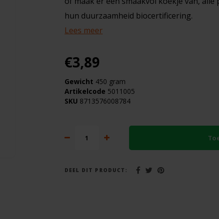
of maak er een smaakvol koekje van, alle
hun duurzaamheid biocertificering.
Lees meer
€3,89
Gewicht
450 gram
Artikelcode
5011005
SKU
8713576008784
To
DEEL DIT PRODUCT: