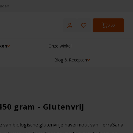
eiden
0,00
ken
Onze winkel
Blog & Recepten
☓
50 gram - Glutenvrij
je van biologische glutenvrije havermout van TerraSana