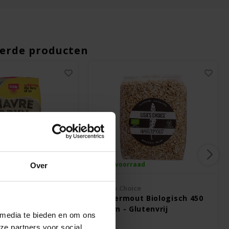
erde producten
ad
Op voorraad
Over
Lisa's Choice
 Biologisch -
Havermout Biologisch 450
gram - Glutenvrij
 media te bieden en om ons
ze partners voor social