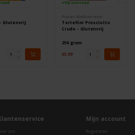
rraad
Op voorraad
Piaceri Mediterranei
- Glutenvrij
Tortellini Prosciutto
Crudo - Glutenvrij
m
250 gram
€5,99
Klantenservice
Mijn account
ver ons
Registreren