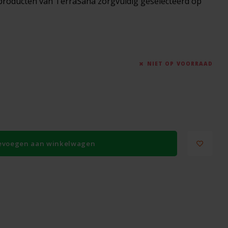
 producten van TerraSana zorgvuldig geselecteerd op
NIET OP VOORRAAD
evoegen aan winkelwagen