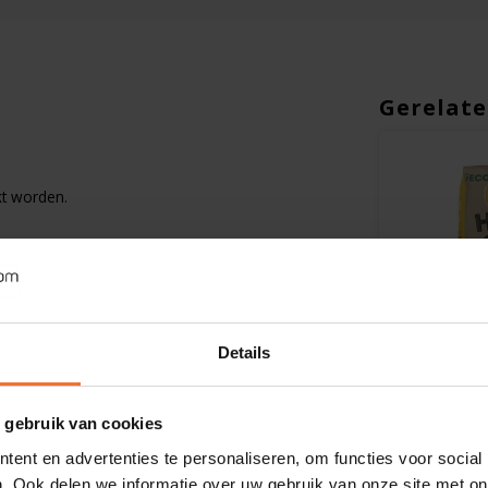
Gerelate
t worden.
Op voorraad
Op voorra
Details
Bauck Mühle
Schär
Havervolkoren Broodmix
Havermout
 gebruik van cookies
(Wunderbrood) Biologisch
Glutenvrij
ent en advertenties te personaliseren, om functies voor social
- Glutenvrij
. Ook delen we informatie over uw gebruik van onze site met on