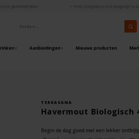
 voor glutenvrij eten
✓
Kom shoppen in ons magazijn in L
drinken
Aanbiedingen
Nieuwe producten
Mer
TERRASANA
Havermout Biologisch 4
Begin de dag goed met een lekker ontbijt