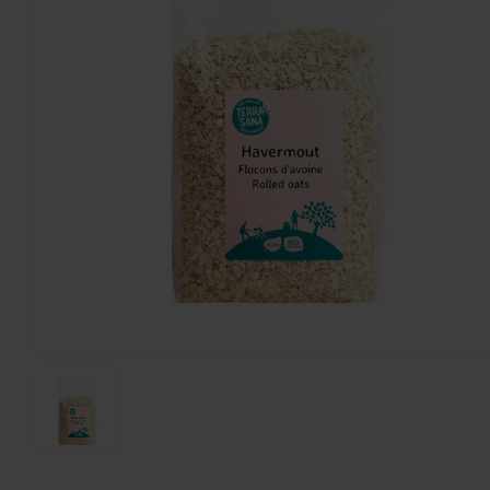
TerraSana
Havermeel Biologisch 500 gram - Glutenvrij
500 gram
€3,59