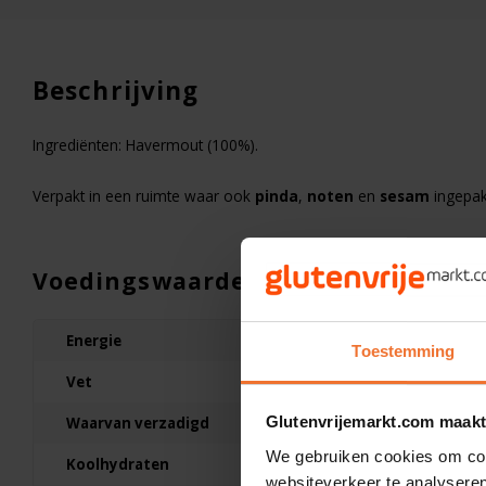
Beschrijving
Ingrediënten: Havermout (100%).
AFWIJKENDE
LEVERTIJDEN!
Verpakt in een ruimte waar ook
pinda
,
noten
en
sesam
ingepak
Voedingswaarden
Energie
1533kJ/364kcal
Op voorraad
Toestemming
Vet
6,9g
YAM
Desem Haverbrood -
Glutenvrijemarkt.com maakt
Waarvan verzadigd
1,2g
Glutenvrij
We gebruiken cookies om cont
Koolhydraten
56g
websiteverkeer te analyseren