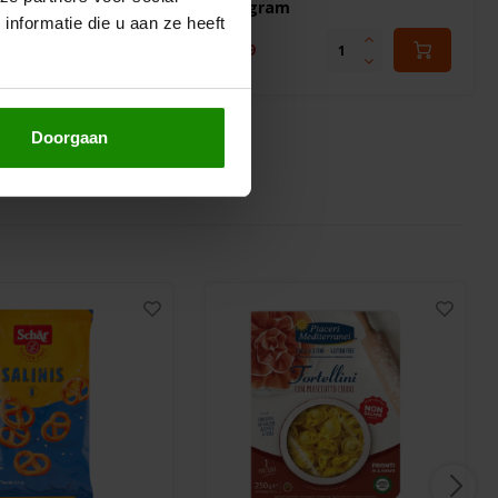
450 gram
nformatie die u aan ze heeft
€3,69
Doorgaan