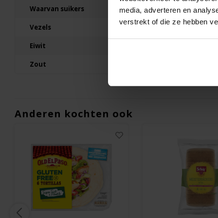
600 gram
Waarvan suikers
1,3g
media, adverteren en analys
verstrekt of die ze hebben v
€5,45
Vezels
11g
Eiwit
14g
Zout
0,1g
Anderen kochten ook