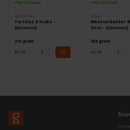
Op voorraad
Op voorraad
Old El Paso
Schär
Tortillas 6 Stuks -
Meesterbakker 
Glutenvrij
Vital - Glutenvrij
216 gram
350 gram
€3,79
€3,79
Nie
Ontvan