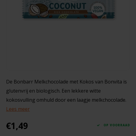
Noten, Zaden & Superfood
Bonvita
360 gram
Healthy by Moms in shape
Candy Tree
€5,99
Bewuste Voeding
Cenovis
Miss Glutenvrij's Favorieten
Cereal
Najaarsproducten
Ciao Gluten
De Bonbarr Melkchocolade met Kokos van Bonvita is
glutenvrij en biologisch. Een lekkere witte
Toastabags
Consenza
kokosvulling omhuld door een laagje melkchocolade.
Bakvormen
Lees meer
Corn Crake
Voedingssupplementen
€1,49
Damhert
OP VOORRAAD