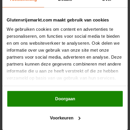
*= van gecontroleerd biologische teelt.
Hey! Pizza
Gerelateerde producten
Glutenvrijemarkt.com maakt gebruik van cookies
Horizon
We gebruiken cookies om content en advertenties te
personaliseren, om functies voor social media te bieden
I am Gluten Free
en om ons websiteverkeer te analyseren. Ook delen we
informatie over uw gebruik van onze site met onze
Inglese Gluten Free
partners voor social media, adverteren en analyse. Deze
partners kunnen deze gegevens combineren met andere
Joannusmolen
informatie die u aan ze heeft verstrekt of die ze hebben
verzameld op basis van uw gebruik van hun services.
Op voorraad
Op voorraad
King Soba
Bonvita
Rhythm 108
Maiswafels met Pure
Coconut Crunch
Doorgaan
Klein Duimpje
Chocolade en Kokos
Biologisch - Glutenvrij
Biologisch - Glutenvrij
Klepper & Klepper
95 gram
135 gram
Voorkeuren
€2,99
€4,19