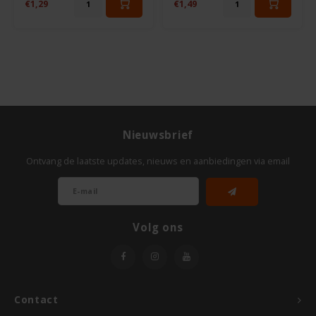
€1,29
€1,49
Odenwald
OKONO
Old El Paso
Onoff Spices
Nieuwsbrief
Ontvang de laatste updates, nieuws en aanbiedingen via email
Peak's Free From
Piaceri Mediterranei
Volg ons
Poensgen
Proceli
Contact
Riso Scotti