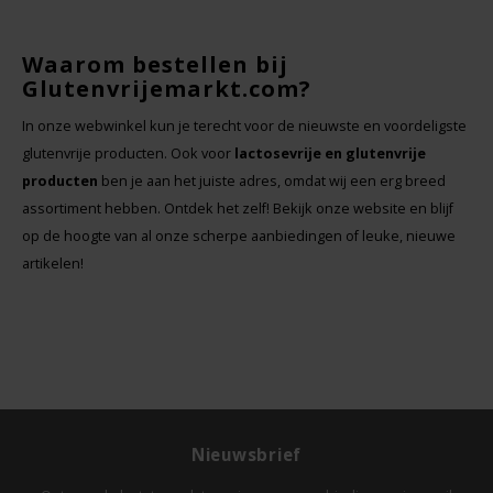
Le Poole
Leev
Waarom bestellen bij
Glutenvrijemarkt.com?
Le pain des Fleurs
In onze webwinkel kun je terecht voor de nieuwste en voordeligste
glutenvrije producten. Ook voor
lactosevrije en glutenvrije
Lima
producten
ben je aan het juiste adres, omdat wij een erg breed
assortiment hebben. Ontdek het zelf! Bekijk onze website en blijf
Lisa's Choice
op de hoogte van al onze scherpe aanbiedingen of leuke, nieuwe
artikelen!
Mixwell
Nairn's
Nakd
Nieuwsbrief
Nutrifree