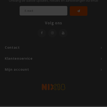
Ontvang de laatste updates, nieuws en aanbiedingen via email
Odenwald
OKONO
Volg ons
Old El Paso
Onoff Spices
Contact
Peak's Free From
Klantenservice
Piaceri Mediterranei
Mijn account
Poensgen
Proceli
Riso Scotti