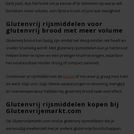
TerraSana
best past, dus het loont om je keuze af te stemmen op wat je wilt
bereiken: meer volume, een fijnere kruim of juist wat stevigheid.
Turtle
Glutenvrij rijsmiddelen voor
glutenvrij brood met meer volume
VA Foods/NOMM'it
Glutenvrij brood kan lastig zijn omdat het deeg minder rek heeft en
sneller kruimelig wordt. Met glutenvrij rijsmiddelen kun je het brood
VAT'M
helpen beter te rijzen en een prettiger kruim te krijgen, waardoor
het eindresultaat minder droog of compact aanvoelt.
Yakso
Combineer je rijsmiddel met de
bloem
of mix waar jij graag mee bakt
Yam
en werk stap voor stap: kleine aanpassingen in dosering, mengtijd
en oventemperatuur hebben bij glutenvrij brood vaak veel effect.
Your Organic Nature
Glutenvrij rijsmiddelen kopen bij
Glutenvrijemarkt.com
Op Glutenvrijemarkt.com vind je glutenvrij rijsmiddelen die je
eenvoudig meebestelt met je andere glutenvrije boodschappen.