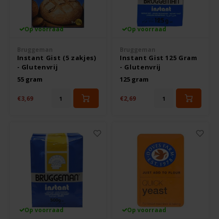
Kant & Klaar
Bonvita
Noten, Zaden & Superfood
Op voorraad
Op voorraad
Candy Tree
Bruggeman
Bruggeman
Healthy by Moms in shape
Instant Gist (5 zakjes)
Instant Gist 125 Gram
- Glutenvrij
- Glutenvrij
Cenovis
55 gram
125 gram
Bewuste Voeding
€3,69
€2,69
Cereal
Miss Glutenvrij's Favorieten
Ciao Gluten
Najaarsproducten
Consenza
Toastabags
Corn Crake
Bakvormen
Damhert
Op voorraad
Op voorraad
Voedingssupplementen