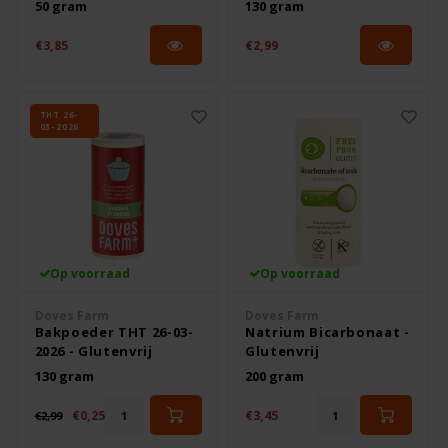
50 gram
130 gram
Hey! Pizza
€3,85
€2,99
Horizon
THT 26-
03-2026
I am Gluten Free
Inglese Gluten Free
Joannusmolen
Op voorraad
Op voorraad
King Soba
Doves Farm
Doves Farm
Bakpoeder THT 26-03-
Natrium Bicarbonaat -
Klein Duimpje
2026 - Glutenvrij
Glutenvrij
130 gram
200 gram
Klepper & Klepper
€0,25
€3,45
€2,99