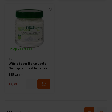
Le Poole
Leev
Le pain des Fleurs
Lima
Op voorraad
Lisa's Choice
Tammi
Wijnsteen Bakpoeder
Mixwell
Biologisch - Glutenvrij
115 gram
Nairn's
€2,79
Nakd
Nutrifree
24