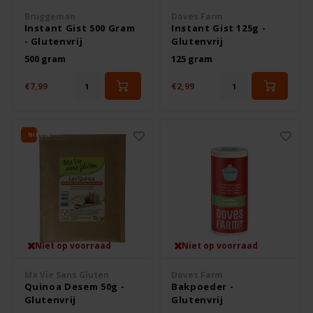
De Bron
Bruggeman
Doves Farm
Boeken
Instant Gist 500 Gram
Instant Gist 125g -
- Glutenvrij
Glutenvrij
Dijksterhuis Teffvolkoren
500 gram
125 gram
Overig
Doves Farm
€7,99
€2,99
Fiordifrutta
NIEUW
Gullón
Guto's
Hammermühle
Niet op voorraad
Niet op voorraad
Happy Farm
Ma Vie Sans Gluten
Doves Farm
Quinoa Desem 50g -
Bakpoeder -
Glutenvrij
Glutenvrij
Het Blauwe Huis