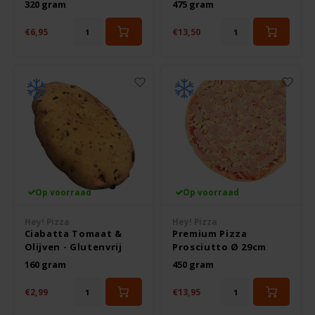
Glutenvrij
Glutenvrij
320 gram
475 gram
€6,95
€13,50
Hey! Pizza
Horizon
I am Gluten Free
Inglese Gluten Free
Joannusmolen
Op voorraad
Op voorraad
Hey! Pizza
Hey! Pizza
King Soba
Ciabatta Tomaat &
Premium Pizza
Olijven - Glutenvrij
Prosciutto Ø 29cm
Glutenvrij
Klein Duimpje
160 gram
450 gram
€2,99
€13,95
Klepper & Klepper