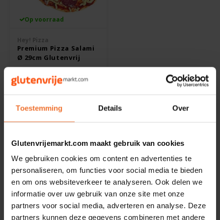
Riso Scotti
Op voorraad
Rosies
Hey! Pizza
Premium Pizza Salami
Ø 29cm Glutenvrij
Schär
475 gram
Schnitzer
€13,95
Toestemming
Details
Over
Semper
Slaapmutske
Glutenvrijemarkt.com maakt gebruik van cookies
Toon:
24
We gebruiken cookies om content en advertenties te
Sublimix
personaliseren, om functies voor social media te bieden
Hey! Pizza
en om ons websiteverkeer te analyseren. Ook delen we
Swiet Moffo
Hey! Pizza is de makkelijke manier om snel een glutenvrije
informatie over uw gebruik van onze site met onze
pizzamaaltijd op tafel te zetten zonder gedoe. In deze categorie
partners voor social media, adverteren en analyse. Deze
Tasty Me
vind je glutenvrije pizza’s met een vertrouwde smaak en een fijne
partners kunnen deze gegevens combineren met andere