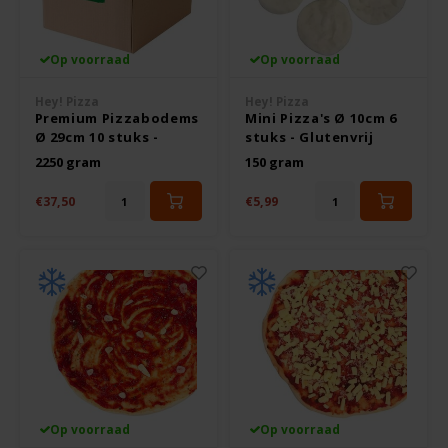
Noten, Zaden & Superfood
Bonvita
Op voorraad
Op voorraad
Healthy by Moms in shape
Candy Tree
Hey! Pizza
Hey! Pizza
Premium Pizzabodems
Mini Pizza's Ø 10cm 6
Ø 29cm 10 stuks -
stuks - Glutenvrij
Bewuste Voeding
Cenovis
Glutenvrij
2250 gram
150 gram
Miss Glutenvrij's Favorieten
€37,50
€5,99
Cereal
Najaarsproducten
Ciao Gluten
Toastabags
Consenza
Bakvormen
Corn Crake
Voedingssupplementen
Damhert
Op voorraad
Op voorraad