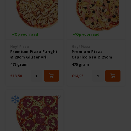
Nutrifree
Odenwald
OKONO
Op voorraad
Op voorraad
Old El Paso
Hey! Pizza
Hey! Pizza
Premium Pizza Funghi
Premium Pizza
Ø 29cm Glutenvrij
Capricciosa Ø 29cm
Onoff Spices
Glutenvrij
475 gram
475 gram
€13,50
€14,95
Peak's Free From
Piaceri Mediterranei
Poensgen
Proceli