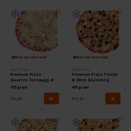
Le Poole
Leev
Le pain des Fleurs
Lima
Niet op voorraad
Niet op voorraad
Hey! Pizza
Hey! Pizza
Lisa's Choice
Premium Pizza
Premium Pizza Tonijn
Quattro Formaggi Ø
Ø 29cm Glutenvrij
Mixwell
29cm Glutenvrij
475 gram
475 gram
€13,95
€13,50
Nairn's
Nakd