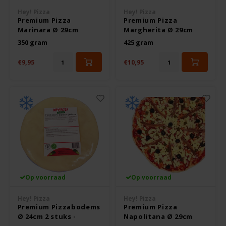
Boeken
De Bron
Hey! Pizza
Hey! Pizza
Premium Pizza
Premium Pizza
Overig
Marinara Ø 29cm
Margherita Ø 29cm
Dijksterhuis Teffvolkoren
Glutenvrij
Glutenvrij
350 gram
425 gram
Doves Farm
€9,95
€10,95
Fiordifrutta
Gullón
Guto's
Hammermühle
Op voorraad
Op voorraad
Happy Farm
Hey! Pizza
Hey! Pizza
Premium Pizzabodems
Premium Pizza
Ø 24cm 2 stuks -
Napolitana Ø 29cm
Het Blauwe Huis