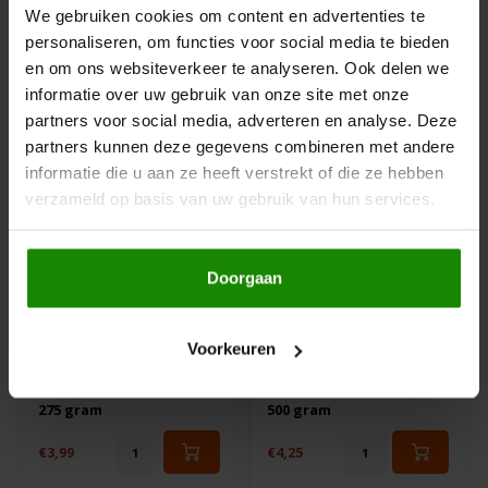
Glutenvrij
Biologisch 80 gram
350 gram
80 gram
Het Blauwe Huis
We gebruiken cookies om content en advertenties te
personaliseren, om functies voor social media te bieden
€4,79
€2,50
en om ons websiteverkeer te analyseren. Ook delen we
Hey! Pizza
informatie over uw gebruik van onze site met onze
partners voor social media, adverteren en analyse. Deze
Horizon
partners kunnen deze gegevens combineren met andere
informatie die u aan ze heeft verstrekt of die ze hebben
I am Gluten Free
verzameld op basis van uw gebruik van hun services.
Inglese Gluten Free
Doorgaan
Joannusmolen
Op voorraad
Op voorraad
Hammermühle
Hammermühle
Voorkeuren
King Soba
Choco Balls -
Vitalbrood Mix -
Glutenvrij
Glutenvrij
Klein Duimpje
275 gram
500 gram
€3,99
€4,25
Klepper & Klepper