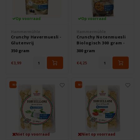
Noten, Zaden & Superfood
Bonvita
Op voorraad
Op voorraad
Healthy by Moms in shape
Candy Tree
Hammermühle
Hammermühle
Crunchy Havermuesli -
Crunchy Notenmuesli
Glutenvrij
Biologisch 300 gram -
Bewuste Voeding
Cenovis
Glutenvrij
350 gram
300 gram
Miss Glutenvrij's Favorieten
€3,99
€4,25
Cereal
Najaarsproducten
Ciao Gluten
NIEUW
NIEUW
Toastabags
Consenza
Bakvormen
Corn Crake
Voedingssupplementen
Damhert
Niet op voorraad
Niet op voorraad