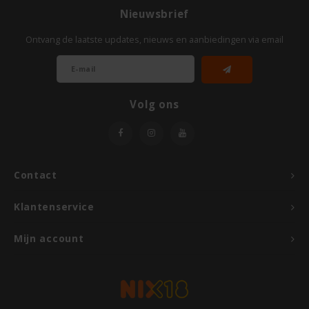
Nutrifree
Nieuwsbrief
Odenwald
Ontvang de laatste updates, nieuws en aanbiedingen via email
OKONO
Volg ons
Old El Paso
Onoff Spices
Contact
Peak's Free From
Klantenservice
Piaceri Mediterranei
Mijn account
Poensgen
Proceli