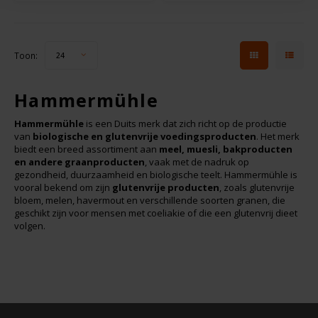
Le Poole
Toon:
24
Leev
Hammermühle
Le pain des Fleurs
Hammermühle
is een Duits merk dat zich richt op de productie
Lima
van
biologische en glutenvrije voedingsproducten
. Het merk
biedt een breed assortiment aan
meel, muesli, bakproducten
en andere graanproducten
, vaak met de nadruk op
Lisa's Choice
gezondheid, duurzaamheid en biologische teelt. Hammermühle is
vooral bekend om zijn
glutenvrije producten
, zoals glutenvrije
bloem, melen, havermout en verschillende soorten granen, die
Mixwell
geschikt zijn voor mensen met coeliakie of die een glutenvrij dieet
volgen.
Nairn's
Nakd