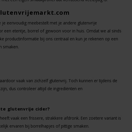
 Glutenvrijemarkt.com
die je eenvoudig meebestelt met je andere glutenvrije
r een etentje, borrel of gewoon voor in huis. Omdat we al sinds
lijke productinformatie bij ons centraal en kun je rekenen op een
en smaken.
aardoor vaak van zichzelf glutenvrij. Toch kunnen er tijdens de
ijn, dus controleer altijd de ingrediënten en
te glutenvrije cider?
eeft vaak een frissere, strakkere afdronk. Een zoetere variant is
elijk ervaren bij borrelhapjes of pittige smaken.