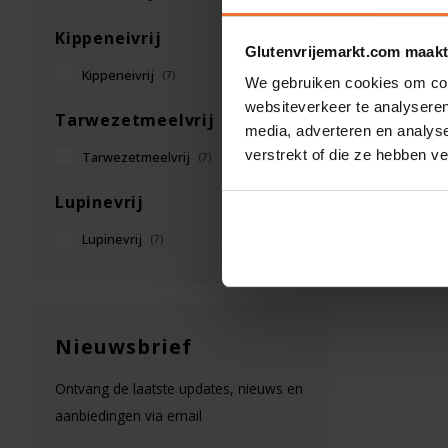
Kippeneivrij
Glutenvrijemarkt.com maakt
Kippeneivrij
(7)
We gebruiken cookies om cont
websiteverkeer te analyseren
Tarwezetmeelvrij
media, adverteren en analys
verstrekt of die ze hebben v
Tarwezetmeelvrij
(7)
Lupinevrij
Lupinevrij
(7)
Nieuwsbrief
Ontvang de laatste updates, nieuws en
aanbiedingen via email