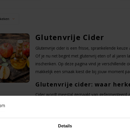
keken
Glutenvrije Cider
Glutenvrije cider is een frisse, sprankelende keuze al
Of je nu net begint met glutenvrij eten of al jaren lab
inschenken. Op deze pagina vind je verschillende ci
makkelijk een smaak kiest die bij jouw moment pas
Glutenvrije cider: waar herk
Cider wordt meestal gemaakt van gefermenteerd a
maar in de praktijk kunnen ingrediënten of process
voor een cider met duidelijke allergeneninformatie e
eten.
Details