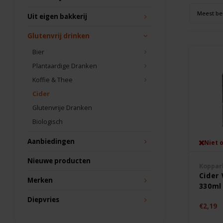
Meest be
Uit eigen bakkerij
Glutenvrij drinken
Bier
Plantaardige Dranken
Koffie & Thee
Cider
Glutenvrije Dranken
Biologisch
Aanbiedingen
Niet 
Nieuwe producten
Koppar
Cider 
Merken
330ml
Gluten
Diepvries
€2,19