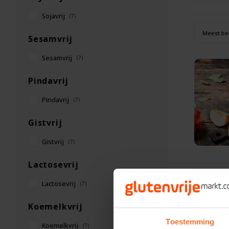
Sojavrij
(7)
Meest be
Sesamvrij
Sesamvrij
(7)
Pindavrij
Pindavrij
(7)
Gistvrij
Gistvrij
(7)
Lactosevrij
Lactosevrij
(7)
Koemelkvrij
Toestemming
Koemelkvrij
(7)