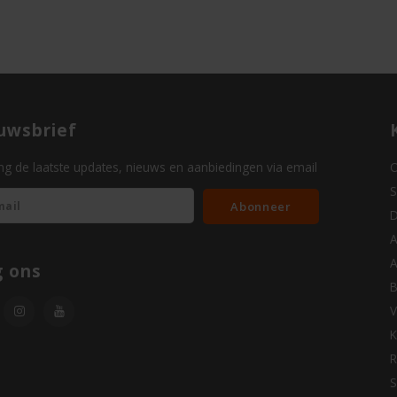
uwsbrief
g de laatste updates, nieuws en aanbiedingen via email
O
S
Abonneer
D
A
A
g ons
B
V
K
R
S