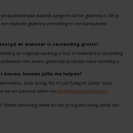
roductinformatie duidelijk aangeeft dat het glutenvrij is. Wil je
 een expliciete glutenvrij-vermelding en een transparante
bezorgd en wanneer is verzending gratis?
stelling de volgende werkdag in huis. In Nederland is verzending
combineren met andere glutenvrije producten extra voordelig is.
et kiezen, kunnen jullie me helpen?
orkeur, zoals droog, fris of juist fruitig en zoeter. Stuur
even we een passend advies via
info@glutenvrijemarkt.com
.
alen? Bestel eenvoudig online en heb je nog een vraag, bekijk dan