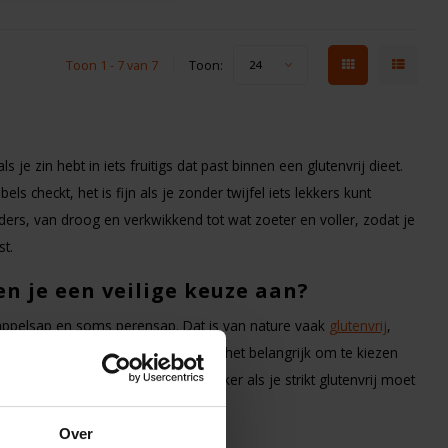
Toon 1 - 7 van 7
Toon:
24
s je zin hebt in iets fruitigs dat past binnen een glutenvrij dieet.
els checkt, het is fijn als je zonder twijfel iets lekkers kunt
ders, van droog en verkwikkend tot wat zoeter en voller, zodat je
t.
en je een veilige keuze aan?
ppelsap en soms perensap. Dat is van nature vaak
glutenvrij
,
en per merk verschillen. Daarom is het belangrijk om te kiezen
n een heldere ingrediëntenlijst, zeker als je strikt glutenvrij moet
Over