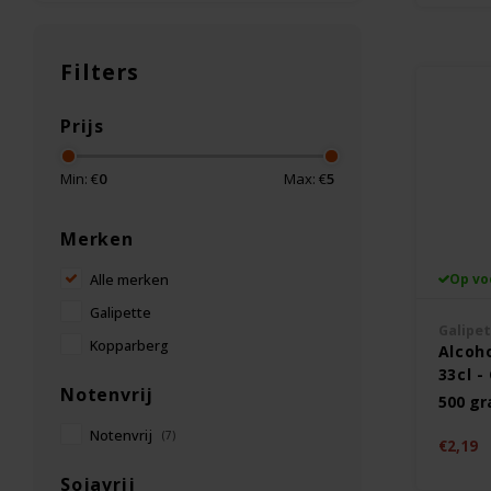
Filters
Prijs
Min: €
0
Max: €
5
Merken
Op vo
Alle merken
Galipette
Galipe
Kopparberg
Alcoho
33cl -
Notenvrij
500 g
Notenvrij
(7)
€2,19
Sojavrij