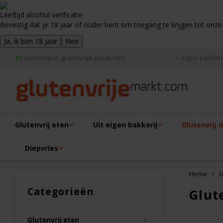
Leeftijd alcohol verificatie
Bevestig dat je 18 jaar of ouder bent om toegang te krijgen tot onze
Ja, ik ben 18 jaar
Nee
#1
webshop in glutenvrije producten
✓
Eigen bakkerij
Glutenvrij eten
Uit eigen bakkerij
Glutenvrij 
Diepvries
Home
G
Categorieën
Glut
Glutenvrij eten