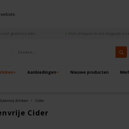
 website.
 voor glutenvrij eten
✓
Kom shoppen in ons magazijn in L
drinken
Aanbiedingen
Nieuwe producten
Mer
lutenvrij drinken
Cider
envrije Cider