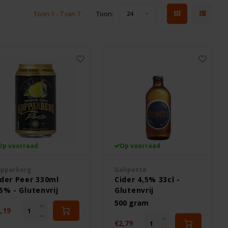
Toon 1 - 7 van 7
Toon:
24
Op voorraad
Op voorraad
pparberg
Galipette
ider Peer 330ml
Cider 4,5% 33cl -
5% - Glutenvrij
Glutenvrij
500 gram
,19
€2,79