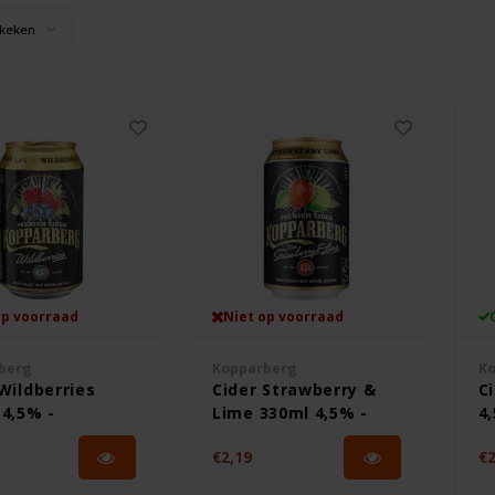
keken
op voorraad
Niet op voorraad
berg
Kopparberg
Ko
Wildberries
Cider Strawberry &
C
 4,5% -
Lime 330ml 4,5% -
4,
vrij
Glutenvrij
€2,19
€2