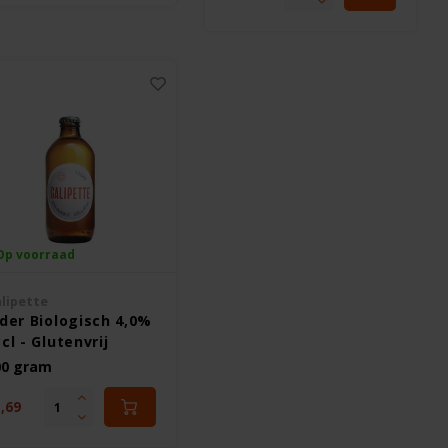
Op voorraad
lipette
ider Biologisch 4,0%
cl - Glutenvrij
00 gram
,69