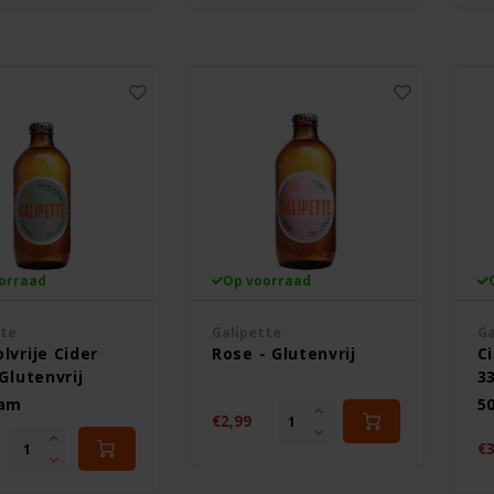
orraad
Op voorraad
tte
Galipette
Ga
lvrije Cider
Rose - Glutenvrij
C
 Glutenvrij
33
ram
5
€2,99
€3