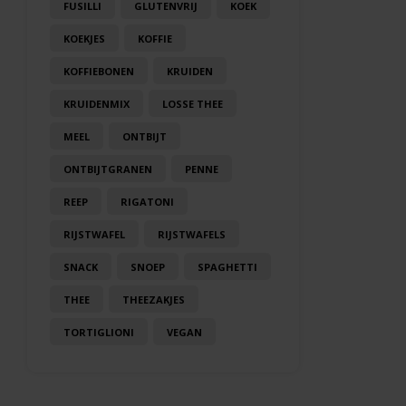
FUSILLI
GLUTENVRIJ
KOEK
KOEKJES
KOFFIE
KOFFIEBONEN
KRUIDEN
KRUIDENMIX
LOSSE THEE
MEEL
ONTBIJT
ONTBIJTGRANEN
PENNE
REEP
RIGATONI
RIJSTWAFEL
RIJSTWAFELS
SNACK
SNOEP
SPAGHETTI
THEE
THEEZAKJES
TORTIGLIONI
VEGAN