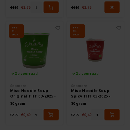
€3,75
€3,75
€4,19
€4,19
THT
THT
03-
03-
2025
2025
Op voorraad
Op voorraad
Seamore
Seamore
Miso Noodle Soup
Miso Noodle Soup
Original THT 03-2025 -
Spicy THT 03-2025 -
Glutenvrij
Glutenvrij
80 gram
80 gram
€0,49
€0,49
€2,99
€2,99