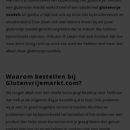
Wat dacht je bijvoorbeeld van kippensoep met glutenvrije noedels,
een glutenvrije noedel wokschotel of een salade met
glutenvrije
noedels
en gamba´s? Kijk ook ons op onze site bij kruidenmixen en
smaakmakers! Daar staan ook veel lekkere mixen bij om jouw
glutenvrije noedel gerecht nog lekkerder te maken. We hebben
bijvoorbeeld sojasaus, chilisaus of zakjes met wok kruiden. Kijk dus
maar eens rustig rond op onze site want we hebben veel meer dan
alleen maar glutenvrije noedels.
Waarom bestellen bij
Glutenvrijemarkt.com?
Wij zorgen altijd voor een snelle bezorging! Bestel je voor 16:00 uur
dan heb je de volgende dag je bestelling al in huis! Ook proberen
wij je een zo goed mogelijke service te bieden. Mochten er
problemen zijn bij bijvoorbeeld het bestellen of het vinden van een
product dan helpt onze klantenservice je graag! Neem dus gerust
contact met ons op en wij helpen je zoeken naar een goede