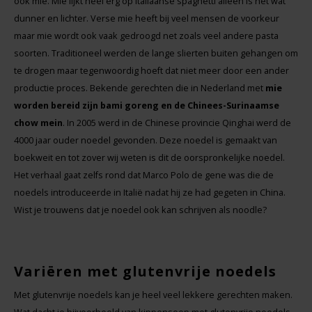
ook mie. Mie lijkt heel erg op Italiaanse spaghetti alleen is het wat
dunner en lichter. Verse mie heeft bij veel mensen de voorkeur
maar mie wordt ook vaak gedroogd net zoals veel andere pasta
soorten. Traditioneel werden de lange slierten buiten gehangen om
te drogen maar tegenwoordig hoeft dat niet meer door een ander
productie proces. Bekende gerechten die in Nederland met
mie
worden bereid zijn bami goreng en de Chinees-Surinaamse
chow mein
. In 2005 werd in de Chinese provincie Qinghai werd de
4000 jaar ouder noedel gevonden. Deze noedel is gemaakt van
boekweit en tot zover wij weten is dit de oorspronkelijke noedel.
Het verhaal gaat zelfs rond dat Marco Polo de gene was die de
noedels introduceerde in Italië nadat hij ze had gegeten in China.
Wist je trouwens dat je noedel ook kan schrijven als noodle?
Variëren met glutenvrije noedels
Met glutenvrije noedels kan je heel veel lekkere gerechten maken.