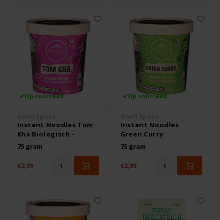
Le Poole
Leev
Le pain des Fleurs
Lima
Op voorraad
Op voorraad
Lisa's Choice
Onoff Spices
Onoff Spices
Instant Noodles Tom
Instant Noodles
Mixwell
Kha Biologisch -
Green Curry
Glutenvrij
Biologisch - Glutenvrij
75 gram
75 gram
Nairn's
€2,99
€2,99
Nakd
Nutrifree