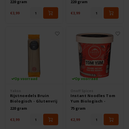
220 gram
220 gram
Hey! Pizza
€3,99
€3,99
Horizon
I am Gluten Free
Inglese Gluten Free
Joannusmolen
Op voorraad
Op voorraad
King Soba
Yakso
Onoff Spices
Rijstnoedels Bruin
Instant Noodles Tom
Klein Duimpje
Biologisch - Glutenvrij
Yum Biologisch -
Glutenvrij
220 gram
75 gram
Klepper & Klepper
€3,99
€2,99