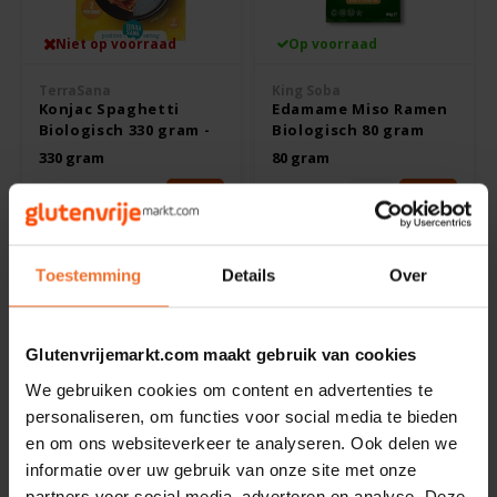
Niet op voorraad
Op voorraad
Rosies
TerraSana
King Soba
Schär
Konjac Spaghetti
Edamame Miso Ramen
Biologisch 330 gram -
Biologisch 80 gram
Glutenvrij
THT 06-2023 -
330 gram
80 gram
Schnitzer
Glutenvrij
€3,29
€0,99
€3,49
Semper
Toestemming
Details
Over
Slaapmutske
THT
ACTIE-
06-
10%
2023
Sublimix
Glutenvrijemarkt.com maakt gebruik van cookies
We gebruiken cookies om content en advertenties te
Swiet Moffo
personaliseren, om functies voor social media te bieden
en om ons websiteverkeer te analyseren. Ook delen we
Tasty Me
Op voorraad
Op voorraad
informatie over uw gebruik van onze site met onze
partners voor social media, adverteren en analyse. Deze