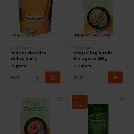
Odenwald
OKONO
Op voorraad
Niet op voorraad
Old El Paso
Onoff Spices
TerraSana
Instant Noodles
Konjac Tagliatelle
Onoff Spices
Yellow Curry
Biologisch 250g -
Biologisch - Glutenvrij
Glutenvrij
75 gram
250 gram
Peak's Free From
€2,99
€3,29
Piaceri Mediterranei
THT
Poensgen
06-
2023
Proceli
Riso Scotti