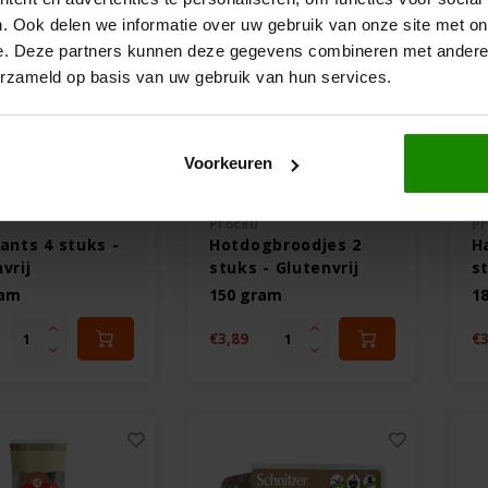
. Ook delen we informatie over uw gebruik van onze site met on
e. Deze partners kunnen deze gegevens combineren met andere i
erzameld op basis van uw gebruik van hun services.
Voorkeuren
orraad
Op voorraad
Proceli
Pr
ants 4 stuks -
Hotdogbroodjes 2
H
vrij
stuks - Glutenvrij
st
ram
150 gram
1
€3,89
€3