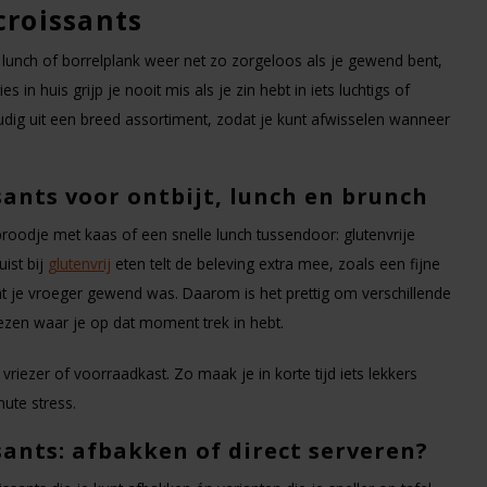
croissants
, lunch of borrelplank weer net zo zorgeloos als je gewend bent,
s in huis grijp je nooit mis als je zin hebt in iets luchtigs of
udig uit een breed assortiment, zodat je kunt afwisselen wanneer
sants voor ontbijt, lunch en brunch
broodje met kaas of een snelle lunch tussendoor: glutenvrije
ist bij
glutenvrij
eten telt de beleving extra mee, zoals een fijne
t je vroeger gewend was. Daarom is het prettig om verschillende
iezen waar je op dat moment trek in hebt.
riezer of voorraadkast. Zo maak je in korte tijd iets lekkers
ute stress.
sants: afbakken of direct serveren?