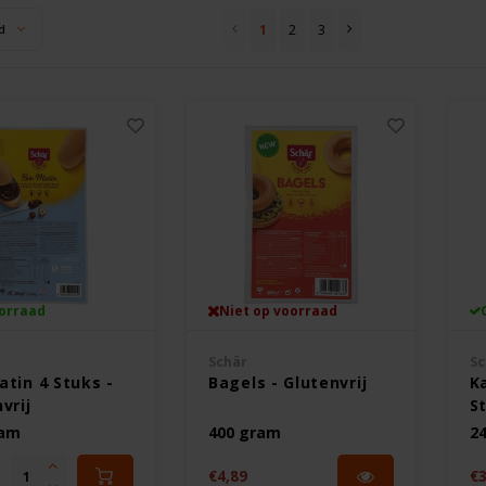
1
2
3
d
orraad
Niet op voorraad
Schär
Sc
tin 4 Stuks -
Bagels - Glutenvrij
K
vrij
St
ram
400 gram
2
€4,89
€3