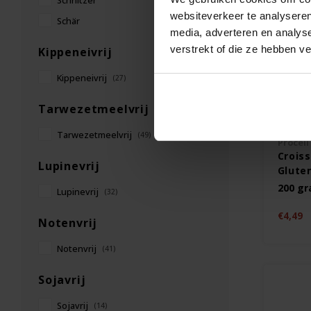
Schnitzer
websiteverkeer te analyseren
Schär
media, adverteren en analys
verstrekt of die ze hebben v
Kippeneivrij
Kippeneivrij
(27)
Tarwezetmeelvrij
Op vo
Tarwezetmeelvrij
(49)
Proceli
Croiss
Lupinevrij
Gluten
200 g
Lupinevrij
(32)
€4,49
Notenvrij
Notenvrij
(41)
Sojavrij
Sojavrij
(14)