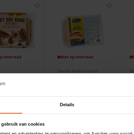
op voorraad
Niet op voorraad
Piaceri Mediterranei
Pi
g Broodjes 6
Hotdog broodje 2
B
- Glutenvrij
stuks - Glutenvrij
Gl
ram
130 gram
1
€2,99
€3
Details
 gebruik van cookies
ent en advertenties te personaliseren, om functies voor social