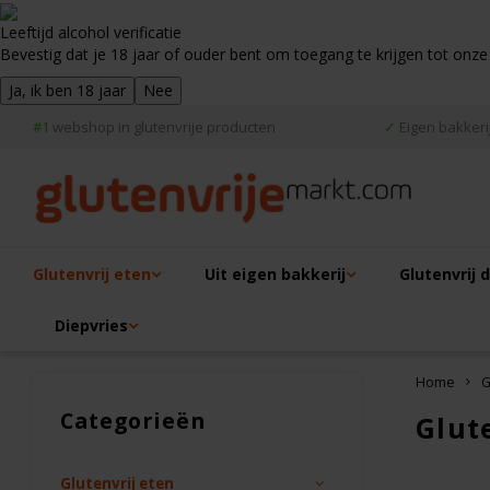
Leeftijd alcohol verificatie
Bevestig dat je 18 jaar of ouder bent om toegang te krijgen tot onze
Ja, ik ben 18 jaar
Nee
#1
webshop in glutenvrije producten
✓
Eigen bakkerij
Glutenvrij eten
Uit eigen bakkerij
Glutenvrij 
Diepvries
Home
G
Categorieën
Glut
Glutenvrij eten