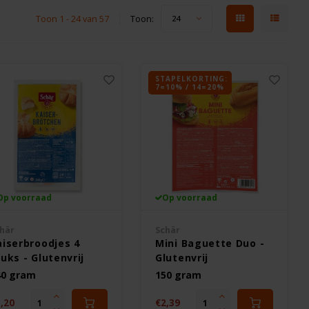
Toon 1 - 24 van 57
Toon:
24
STAPELKORTING:
7=10% / 14=20%
Op voorraad
Op voorraad
här
Schär
aiserbroodjes 4
Mini Baguette Duo -
uks - Glutenvrij
Glutenvrij
40 gram
150 gram
,20
€2,39