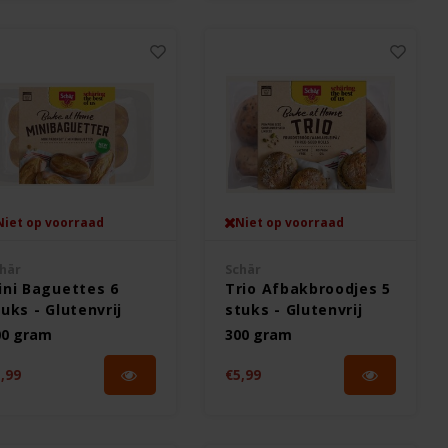
Niet op voorraad
Niet op voorraad
här
Schär
ini Baguettes 6
Trio Afbakbroodjes 5
uks - Glutenvrij
stuks - Glutenvrij
00 gram
300 gram
,99
€5,99