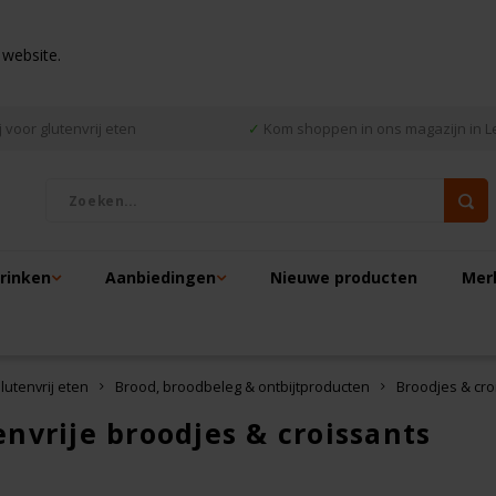
 website.
 voor glutenvrij eten
✓
Kom shoppen in ons magazijn in L
drinken
Aanbiedingen
Nieuwe producten
Mer
lutenvrij eten
Brood, broodbeleg & ontbijtproducten
Broodjes & cro
envrije broodjes & croissants