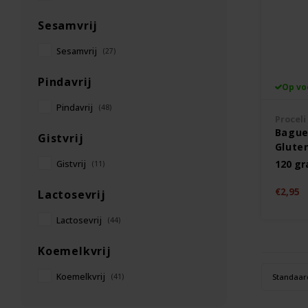
Sesamvrij
Sesamvrij
(27)
Pindavrij
Op vo
Pindavrij
(48)
Proceli
Bague
Gistvrij
Gluten
120 g
Gistvrij
(11)
€2,95
Lactosevrij
Lactosevrij
(44)
Koemelkvrij
Koemelkvrij
(41)
Standaar