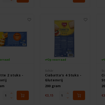
orraad
Op voorraad
Schär
Sc
tte 2 stuks -
Ciabatta's 4 Stuks -
C
vrij
Glutenvrij
St
ram
200 gram
2
€3,15
€3