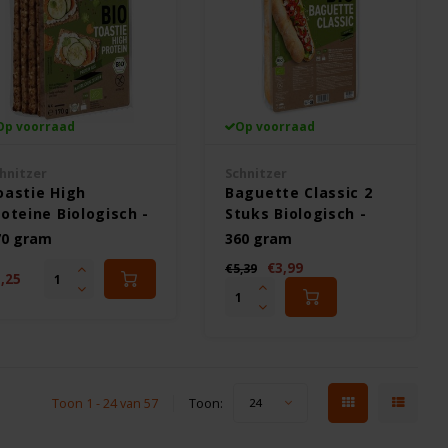
Op voorraad
Op voorraad
hnitzer
Schnitzer
oastie High
Baguette Classic 2
roteine Biologisch -
Stuks Biologisch -
utenvrij
Glutenvrij
70 gram
360 gram
€3,99
€5,39
,25
Toon 1 - 24 van 57
Toon:
24