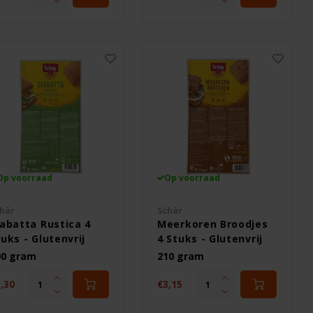
Op voorraad
Op voorraad
här
Schär
iabatta Rustica 4
Meerkoren Broodjes
uks - Glutenvrij
4 Stuks - Glutenvrij
00 gram
210 gram
,30
€3,15