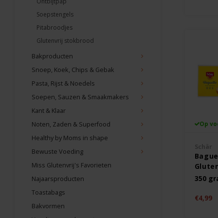
Ontbijtpap
Soepstengels
Pitabroodjes
Glutenvrij stokbrood
Bakproducten
Snoep, Koek, Chips & Gebak
Pasta, Rijst & Noedels
Soepen, Sauzen & Smaakmakers
Kant & Klaar
Op vo
Noten, Zaden & Superfood
Healthy by Moms in shape
Schär
Bewuste Voeding
Bague
Miss Glutenvrij's Favorieten
Gluten
350 g
Najaarsproducten
Toastabags
€4,99
Bakvormen