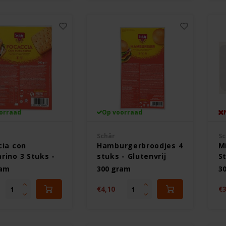
orraad
Op voorraad
Schär
Sc
cia con
Hamburgerbroodjes 4
M
rino 3 Stuks -
stuks - Glutenvrij
St
vrij
ram
300 gram
3
€4,10
€3