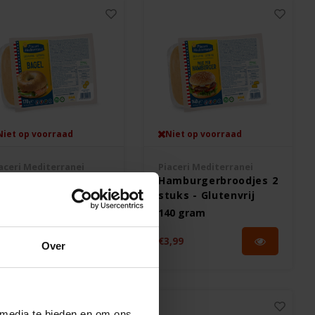
Niet op voorraad
Niet op voorraad
aceri Mediterranei
Piaceri Mediterranei
agels 2 stuks -
Hamburgerbroodjes 2
utenvrij
stuks - Glutenvrij
70 gram
140 gram
,99
€3,99
Over
 media te bieden en om ons