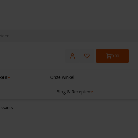
eiden
0,00
ken
Onze winkel
Blog & Recepten
issants