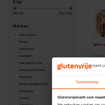
Prijs
Min: €
0
Max: €
10
Merken
Alle merken
BFree
Niet 
Consenza
Schär
Damhert
Hotdo
I am Gluten Free
stuks 
Incola Gluten Free
240 g
Nutrifree
€4,60
Toestemming
Piaceri Mediterranei
Poensgen
Glutenvrijemarkt.com maakt
Proceli
We gebruiken cookies om cont