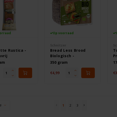
orraad
Op voorraad
Schnitzer
Sc
tte Rustica -
Bread Less Brood
T
vrij
Biologisch -
P
Glutenvrij
Gl
ram
350 gram
1
€4,99
€3
1
2
3
d