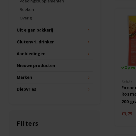
Voedingssupplementen
Boeken
Overig
Uit eigen bakkerij
Glutenvrij drinken
Aanbiedingen
Nieuwe producten
Op vo
Merken
Schär
Focac
Diepvries
Rosma
Gluten
200 g
€3,75
Filters