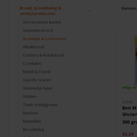
Brood, broodbeleg &
Standaar
ontbijtproducten
Vers brood en Banket
Gesneden brood
Broodjes & croissants
Afbakbrood
Crackers & Knäckebröd
Cornflakes
Muesli & Cruesli
Gepofte Granen
Op vo
Glutenvrije Haver
Vlokken
Schär
Zoete ontbijtgranen
Bon Ma
Beschuit
Gluten
Rijstwafels
200 g
Broodbeleg
€3,39