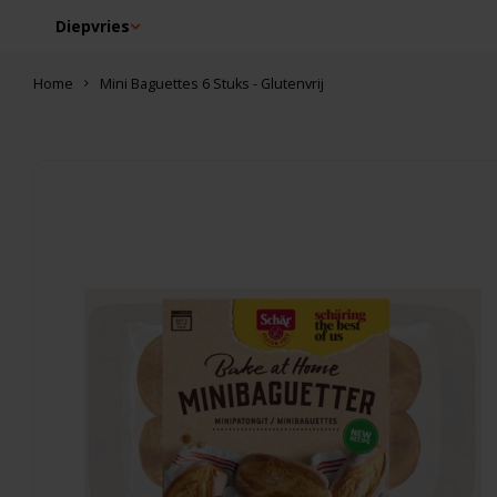
Diepvries
Home
Mini Baguettes 6 Stuks - Glutenvrij
Dit vind je misschien ook leuk
Schär