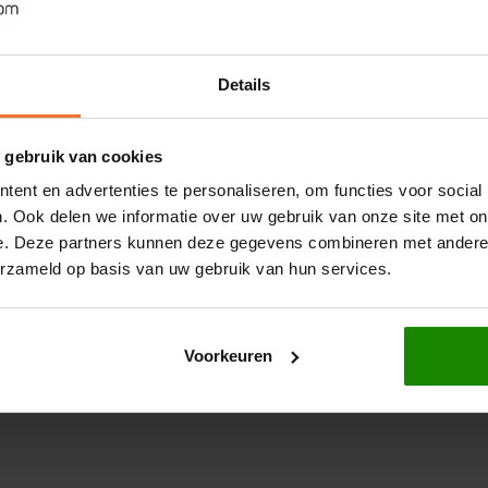
Glutenvrij
Stuks - Gl
oop, Appelvezels, Rijstmeel, Zonnebloemolie,
1000 gram
210 gram
propylmethylcellulose (E464), Gist
Details
€4,70
€3,1
€3,49
 gebruik van cookies
e opties te vinden. Met deze Schär mini baguettes
ent en advertenties te personaliseren, om functies voor social
ing.
Bestel nu
en geniet morgen al van heerlijk
. Ook delen we informatie over uw gebruik van onze site met on
e. Deze partners kunnen deze gegevens combineren met andere i
erzameld op basis van uw gebruik van hun services.
Voorkeuren