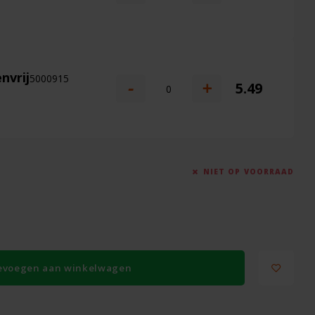
nvrij
5000915
-
+
5.49
NIET OP VOORRAAD
evoegen aan winkelwagen