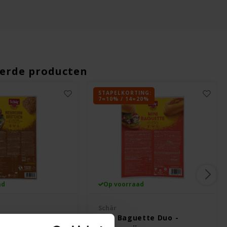
erde producten
STAPELKORTING:
7=10% / 14=20%
ad
Op voorraad
Schär
 Broodjes 4
Mini Baguette Duo -