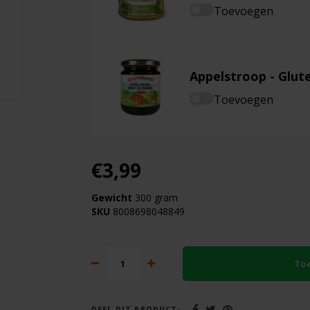
Toevoegen
Appelstroop - Glute
Toevoegen
€3,99
Gewicht
300 gram
SKU
8008698048849
To
DEEL DIT PRODUCT: