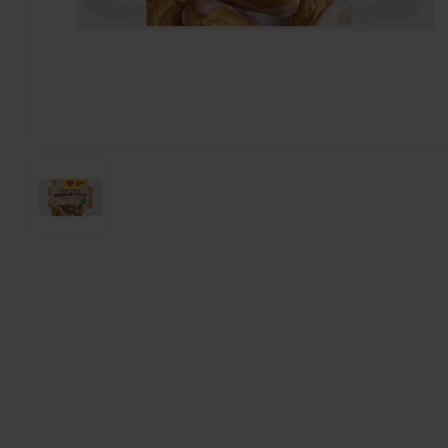
Ciabatta Rustica 4 Stuks - Glutenvrij
200 gram
€3,30