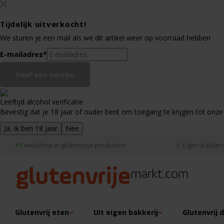
Tijdelijk uitverkocht!
We sturen je een mail als we dit artikel weer op voorraad hebben
E-mailadres
*
Geef een seintje
Leeftijd alcohol verificatie
Bevestig dat je 18 jaar of ouder bent om toegang te krijgen tot onze
Ja, ik ben 18 jaar
Nee
#1
webshop in glutenvrije producten
✓
Eigen bakkerij
Glutenvrij eten
Uit eigen bakkerij
Glutenvrij 