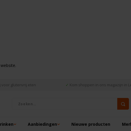
 website.
 voor glutenvrij eten
✓
Kom shoppen in ons magazijn in L
drinken
Aanbiedingen
Nieuwe producten
Mer