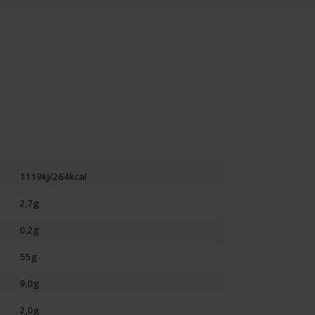
1119kJ/264kcal
2,7g
0,2g
55g
9,0g
2,0g