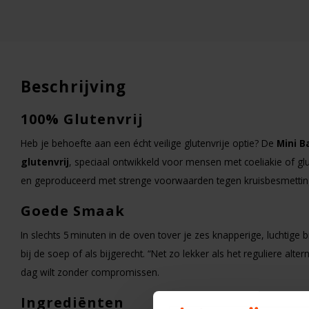
Beschrijving
100% Glutenvrij
Heb je behoefte aan een écht veilige glutenvrije optie? De
Mini B
glutenvrij
, speciaal ontwikkeld voor mensen met coeliakie of glu
en geproduceerd met strenge voorwaarden tegen kruisbesmetting 
Goede Smaak
In slechts 5 minuten in de oven tover je zes knapperige, luchtige b
Op voorraad
bij de soep of als bijgerecht. “Net zo lekker als het reguliere alter
dag wilt zonder compromissen.
Schär
Meesterbakker Brood
Ingrediënten