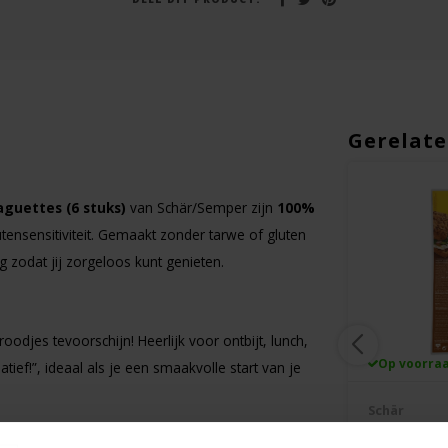
Gerelate
aguettes (6 stuks)
van Schär/Semper zijn
100%
tensensitiviteit. Gemaakt zonder tarwe of gluten
zodat jij zorgeloos kunt genieten.
roodjes tevoorschijn! Heerlijk voor ontbijt, lunch,
Op voorraad
Op voorra
natief!”, ideaal als je een smaakvolle start van je
Schär
Schär
Mix B (Broodmix) -
Meerkoren