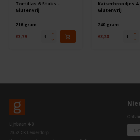
Tortillas 6 Stuks -
Kaiserbroodjes 4
Glutenvrij
Glutenvrij
216 gram
240 gram
€3,79
€3,20
Nie
Ontvan
Lijnbaan 4-8
2352 CK Leiderdorp