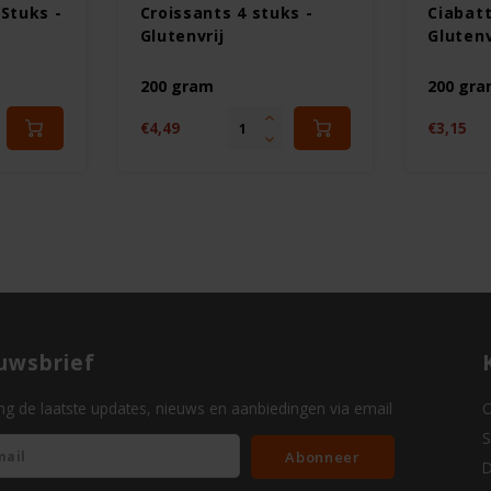
 Stuks -
Croissants 4 stuks -
Ciabatt
Glutenvrij
Glutenv
200 gram
200 gr
€4,49
€3,15
uwsbrief
g de laatste updates, nieuws en aanbiedingen via email
O
S
Abonneer
D