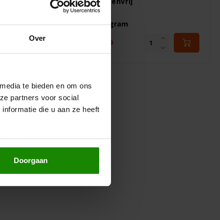
utenvrij
Glutenvrij
150 gram
Over
5
€2,39
 media te bieden en om ons
ze partners voor social
nformatie die u aan ze heeft
Doorgaan