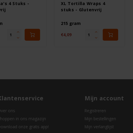
a's 4 Stuks -
XL Tortilla Wraps 4
rij
stuks - Glutenvrij
am
215 gram
€4,09
Klantenservice
Mijn account
ver ons
Registreren
hoppen in ons magazijn
Mijn bestellingen
ownload onze gratis app!
Mijn verlanglijst