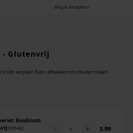
Blog & Recepten
☓
 - Glutenvrij
6 stuks verpakt. Even afbakken en smullen maar!
erwt Basilicum
-
+
rij
3.99
5005462