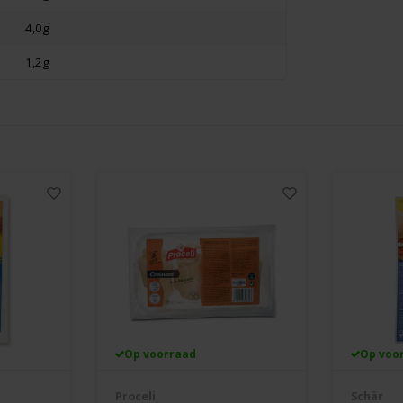
4,0g
1,2g
Op voorraad
Op voo
Proceli
Schär