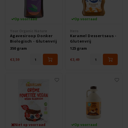
Rosies
Op voorraad
Op voorraad
Schär
Your Organic Nature
Hero
Agavesiroop Donker
Karamel Dessertsaus -
Biologisch - Glutenvrij
Glutenvrij
Schnitzer
350 gram
125 gram
Semper
€3,59
€3,49
Slaapmutske
Sublimix
Swiet Moffo
Tasty Me
Niet op voorraad
Op voorraad