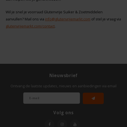
Wil je snel je voorraad Glutenvrije Suiker & Zoetmiddelen
aanvullen? Mail ons via
info@glutenvrijemarkt.com
of stel je vraag via
glutenvrijemarkt.com/contact
.
Nieuwsbrief
Ontvang de laatste updates, nieuws en aanbiedingen via email
Volg ons