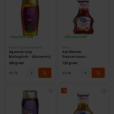
Odenwald
OKONO
Old El Paso
Op voorraad
Op voorraad
Onoff Spices
Your Organic Nature
Hero
Agavesiroop
Aardbeien
Biologisch - Glutenvrij
Dessertsaus -
Peak's Free From
Glutenvrij
350 gram
125 gram
Piaceri Mediterranei
€3,79
€3,49
Poensgen
NIEUW
Proceli
Riso Scotti