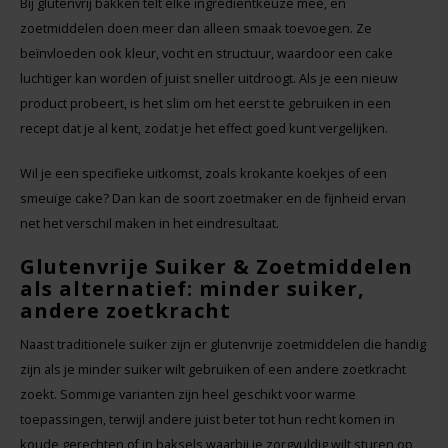
Bij glutenvrij bakken telt elke ingrediëntkeuze mee, en
zoetmiddelen doen meer dan alleen smaak toevoegen. Ze
beïnvloeden ook kleur, vocht en structuur, waardoor een cake
luchtiger kan worden of juist sneller uitdroogt. Als je een nieuw
product probeert, is het slim om het eerst te gebruiken in een
recept dat je al kent, zodat je het effect goed kunt vergelijken.
Wil je een specifieke uitkomst, zoals krokante koekjes of een
smeuïge cake? Dan kan de soort zoetmaker en de fijnheid ervan
net het verschil maken in het eindresultaat.
Glutenvrije Suiker & Zoetmiddelen
als alternatief: minder suiker,
andere zoetkracht
Naast traditionele suiker zijn er glutenvrije zoetmiddelen die handig
zijn als je minder suiker wilt gebruiken of een andere zoetkracht
zoekt. Sommige varianten zijn heel geschikt voor warme
toepassingen, terwijl andere juist beter tot hun recht komen in
koude gerechten of in baksels waarbij je zorgvuldig wilt sturen op