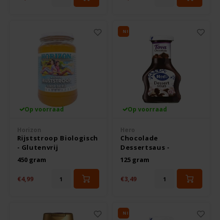
Le Poole
Leev
NIEUW
Le pain des Fleurs
Lima
Lisa's Choice
Op voorraad
Op voorraad
Mixwell
Horizon
Hero
Rijststroop Biologisch
Chocolade
- Glutenvrij
Dessertsaus -
Nairn's
Glutenvrij
450 gram
125 gram
€4,99
€3,49
Nakd
Nutrifree
NIEUW