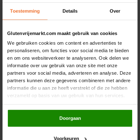
Glutenvrij
Glutenvrij
500 gram
220 gram
Toestemming
Details
Over
€13,89
€7,49
Glutenvrijemarkt.com maakt gebruik van cookies
We gebruiken cookies om content en advertenties te
personaliseren, om functies voor social media te bieden
en om ons websiteverkeer te analyseren. Ook delen we
informatie over uw gebruik van onze site met onze
partners voor social media, adverteren en analyse. Deze
partners kunnen deze gegevens combineren met andere
Op voorraad
Op voorraad
informatie die u aan ze heeft verstrekt of die ze hebben
verzameld op basis van uw gebruik van hun services.
SteviJa
TerraSana
Stevia Tabletjes
Amazake Bruine Rijst
Dispenser Biologisch
Biologisch 380 gram -
300 stuks - Glutenvrij
Glutenvrij
Doorgaan
30 gram
€5,69
€5,69
Voorkeuren