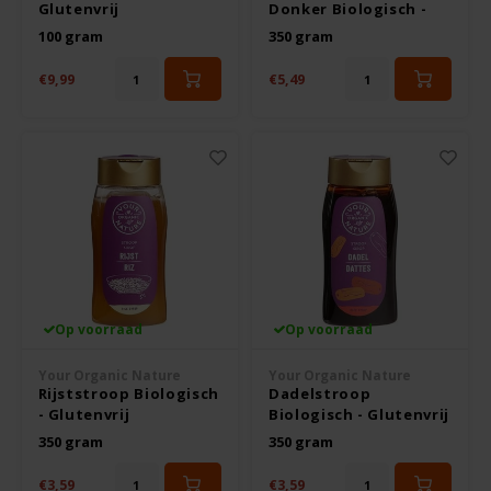
Glutenvrij
Donker Biologisch -
Glutenvrij
100 gram
350 gram
Hey! Pizza
€9,99
€5,49
Horizon
I am Gluten Free
Inglese Gluten Free
Joannusmolen
King Soba
Op voorraad
Op voorraad
Your Organic Nature
Your Organic Nature
Klein Duimpje
Rijststroop Biologisch
Dadelstroop
- Glutenvrij
Biologisch - Glutenvrij
Klepper & Klepper
350 gram
350 gram
€3,59
€3,59