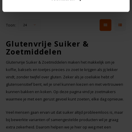
Toon:
24
Glutenvrije Suiker &
Zoetmiddelen
Glutenvrije Suiker & Zoetmiddelen maken het makkelijk om je
koffie, baksels en toetjes precies zo zoet te krijgen als jij lekker
vindt, zonder twijfel over gluten. Zeker als je coeliakie hebt of
glutensensitief bent, wil je snel kunnen kiezen en met vertrouwen
kunnen bakken en koken. Op deze pagina vind je zoetmakers
waarmee je met een gerust gevoel kunt zoeten, elke dag opnieuw.
Veel mensen gaan ervan uit dat suiker altijd probleemloos is, maar
bij bewerkte varianten of samengestelde producten wil je graag
extra zekerheid. Daarom helpen we je hier op weg met een