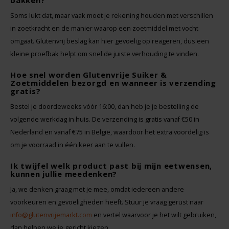
bakken?
Soms lukt dat, maar vaak moet je rekening houden met verschillen
in zoetkracht en de manier waarop een zoetmiddel met vocht
omgaat. Glutenvrij beslag kan hier gevoelig op reageren, dus een
kleine proefbak helpt om snel de juiste verhouding te vinden.
Hoe snel worden Glutenvrije Suiker &
Zoetmiddelen bezorgd en wanneer is verzending
gratis?
Bestel je doordeweeks vóór 16:00, dan heb je je bestelling de
volgende werkdag in huis. De verzending is gratis vanaf €50 in
Nederland en vanaf €75 in België, waardoor het extra voordelig is
om je voorraad in één keer aan te vullen.
Ik twijfel welk product past bij mijn eetwensen,
kunnen jullie meedenken?
Ja, we denken graag met je mee, omdat iedereen andere
voorkeuren en gevoeligheden heeft. Stuur je vraag gerust naar
info@glutenvrijemarkt.com
en vertel waarvoor je het wilt gebruiken,
dan helpen we je gericht kiezen.