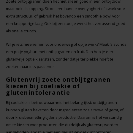
Zoete ontbijtgranen doen het niet alleen goed in een ontbijtbowl,
maar ook als topping. Strooi een handje over yoghurt of kwark voor
extra structuur, of gebruik het bovenop een smoothie bowl voor
een knapperige laag. Ook bij een toetje werkt het verrassend goed
als snelle crunch.
Wil je iets meenemen voor onderweg of op je werk? Maak ’s avonds
een potje yoghurt met ontbijtgranen en fruit. Dan heb je een
glutenvrije optie klaarstaan, zonder dat je ter plekke hoeft te
zoeken naar iets passends.
Glutenvrij zoete ontbijtgranen
kiezen bij coeliakie of
glutenintolerantie
Bij coeliakie is betrouwbaarheid het belangrijkst: ontbijtgranen
kunnen gluten bevatten door ingrediënten zoals tarwe of gerst, of
door kruisbesmetting tijdens productie. Daarom is het verstandig
om te kiezen voor producten die duidelijk als glutenvrij worden
aangeboden, zodat je met een gerust gevoel kunt ontbijten.