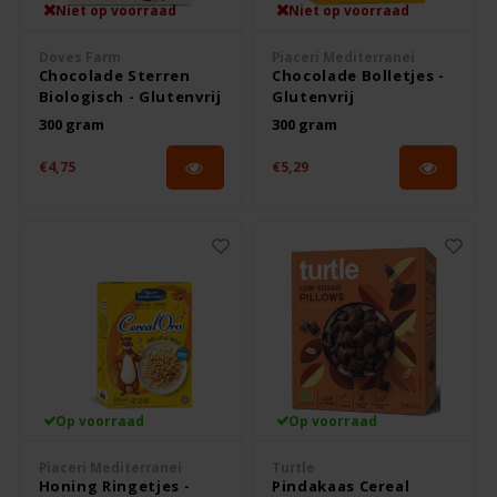
Le Poole
Niet op voorraad
Niet op voorraad
Doves Farm
Piaceri Mediterranei
Leev
Chocolade Sterren
Chocolade Bolletjes -
Biologisch - Glutenvrij
Glutenvrij
Le pain des Fleurs
300 gram
300 gram
€4,75
€5,29
Lima
Lisa's Choice
Mixwell
Nairn's
Nakd
Op voorraad
Op voorraad
Nutrifree
Piaceri Mediterranei
Turtle
Honing Ringetjes -
Pindakaas Cereal