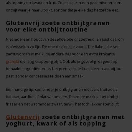
als topping op kwark en fruit. Zo maak je in een paar minuten een
ontbijt waar je naar uitkijkt, zonder dat je elke dag hetzelfde eet.
Glutenvrij zoete ontbijtgranen
voor elke ontbijtroutine
Niet iedereen houdt van dezelfde bite of zoetheid, en juist daarom
is afwisselen zo fijn. De ene dag kies je voor lichte flakes die snel
zacht worden in melk, de andere dag voor een extra krokante
granola
die lang knapperig blijft. Ook als je gevoelig reageert op
bepaalde ingrediënten, is het prettig dat je kunt kiezen wat bij jou
past, zonder concessies te doen aan smaak.
Een handige tip: combineer je ontbijtgranen met vers fruit zoals
banaan, aardbei of blauwe bessen. Daarmee maak je het ontbijt
frisser en net wat minder zwaar, terwijl het toch lekker zoet blijft.
Glutenvrij
zoete ontbijtgranen met
yoghurt, kwark of als topping