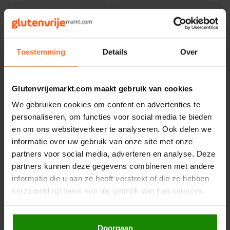
Bauck Mühle
Bauck Mühle
Havermuesli met
Havermuesli met
Chocolade - Glutenvrij
Chocolade XL 900g -
Glutenvrij
425 gram
900 gram
Toestemming
Details
Over
€4,99
€8,99
Glutenvrijemarkt.com maakt gebruik van cookies
We gebruiken cookies om content en advertenties te
NIEUW
NIEUW
personaliseren, om functies voor social media te bieden
en om ons websiteverkeer te analyseren. Ook delen we
informatie over uw gebruik van onze site met onze
partners voor social media, adverteren en analyse. Deze
partners kunnen deze gegevens combineren met andere
informatie die u aan ze heeft verstrekt of die ze hebben
Op voorraad
Op voorraad
verzameld op basis van uw gebruik van hun services.
Bauck Mühle
Bauck Mühle
Havermuesli Basis -
Havermuesli met
Glutenvrij
Bessen XL 900g -
Doorgaan