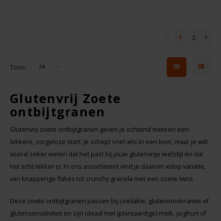
1
2
Toon:
24
Glutenvrij Zoete
ontbijtgranen
Glutenvrij zoete ontbijtgranen geven je ochtend meteen een
lekkere, zorgeloze start. Je schept snel iets in een kom, maar je wilt
vooral zeker weten dat het past bij jouw glutenvrije leefstijl én dat
het echt lekker is. In ons assortiment vind je daarom volop variatie,
van knapperige flakes tot crunchy granola met een zoete twist.
Deze zoete ontbijtgranen passen bij coeliakie, glutenintolerantie of
glutensensitiviteit en zijn ideaal met (plantaardige) melk, yoghurt of