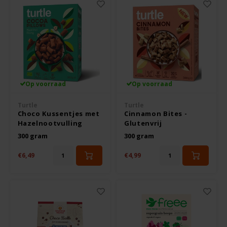
De Bron
Boeken
Dijksterhuis Teffvolkoren
Overig
Doves Farm
Op voorraad
Op voorraad
Fiordifrutta
Turtle
Turtle
Gullón
Choco Kussentjes met
Cinnamon Bites -
Hazelnootvulling
Glutenvrij
Biologisch 300 gram -
300 gram
300 gram
Guto's
Glutenvrij
€6,49
€4,99
Hammermühle
Happy Farm
Het Blauwe Huis