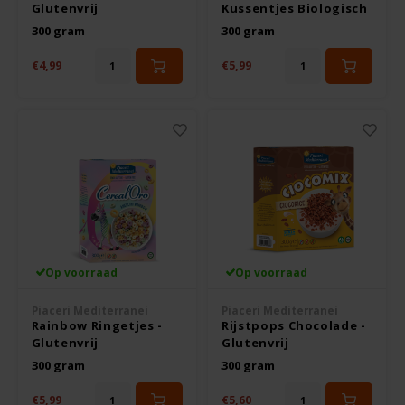
Glutenvrij
Kussentjes Biologisch
Odenwald
300 gram - Glutenvrij
300 gram
300 gram
€4,99
€5,99
OKONO
Old El Paso
Onoff Spices
Peak's Free From
Piaceri Mediterranei
Op voorraad
Op voorraad
Poensgen
Piaceri Mediterranei
Piaceri Mediterranei
Rainbow Ringetjes -
Rijstpops Chocolade -
Glutenvrij
Glutenvrij
Proceli
300 gram
300 gram
Riso Scotti
€5,99
€5,60