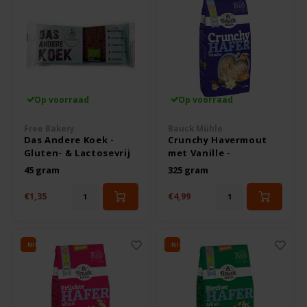
TerraSana
Turtle
VA Foods/NOMM'it
Op voorraad
Op voorraad
VAT'M
Free Bakery
Bauck Mühle
Das Andere Koek -
Crunchy Havermout
Yakso
Gluten- & Lactosevrij
met Vanille -
Glutenvrij
45 gram
325 gram
Yam
€1,35
€4,99
Your Organic Nature
NIEUW
NIEUW