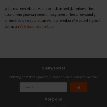
Wil je snel een lekkere voorraad inslaan? Bekijk hierboven het
assortiment glutenvrij zoete ontbijtgranen en bestel eenvoudig
online. Heb je nog een vraag over een product of je bestelling, mail
dan naar
info@glutenvrijemarkt.com
.
Nieuwsbrief
Ontvang de laatste updates, nieuws en aanbiedingen via email
Volg ons