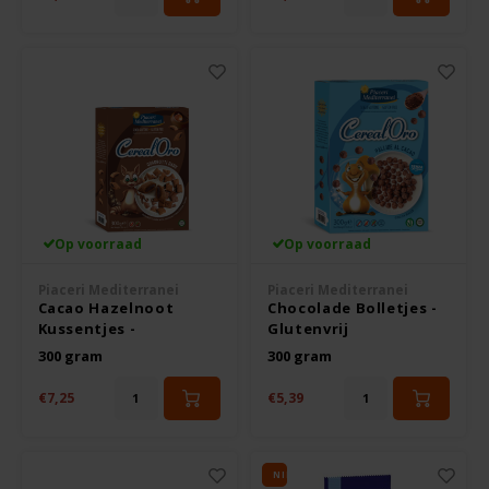
Rosies
Schär
Schnitzer
Semper
Op voorraad
Op voorraad
Slaapmutske
Piaceri Mediterranei
Piaceri Mediterranei
Cacao Hazelnoot
Chocolade Bolletjes -
Kussentjes -
Glutenvrij
Sublimix
Glutenvrij
300 gram
300 gram
Swiet Moffo
€7,25
€5,39
Tasty Me
NIEUW