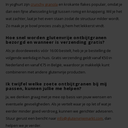
In yoghurt zijn
crunchy granola
en krokante flakes populair, omdat je
dan een fijne afwisseling krijgt tussen romig en knapperig. Wil je het
wat zachter, laat je het even staan zodat de structuur milder wordt.
Zo maak je je bowl precies zoals jij hem het lekkerst vindt.
Hoe snel worden glutenvrije ontbijtgranen
bezorgd en wanneer is verzending gratis?
Als je doordeweeks vóór 16:00 bestelt, heb je je bestelling de
volgende werkdag in huis. Gratis verzending geldt vanaf €50 in
Nederland en vanaf €75 in België, waardoor je makkelijk kunt
combineren met andere glutenvrije producten.
Ik twijfel welke zoete ontbijtgranen bij mij
passen, kunnen jullie me helpen?
Ja, we denken graag met je mee op basis van jouw wensen en
eventuele gevoeligheden. Als je vertelt waar je op let of wat je
eerder minder goed verdroeg, kunnen we gerichter adviseren.
Stuur gerust een bericht naar
info@glutenvrijemarkt.com
, dan
helpen we je verder.