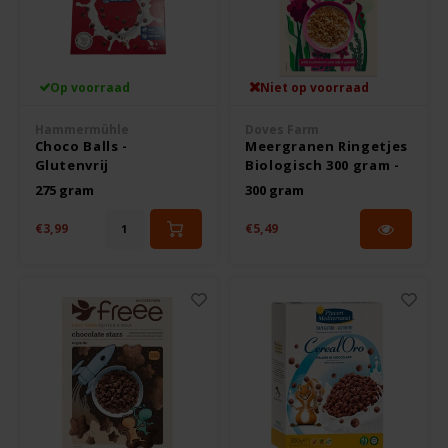
Hey! Pizza
Horizon
Op voorraad
Niet op voorraad
Hammermühle
Doves Farm
I am Gluten Free
Choco Balls -
Meergranen Ringetjes
Glutenvrij
Biologisch 300 gram -
Glutenvrij
275 gram
300 gram
Inglese Gluten Free
€3,99
€5,49
Joannusmolen
King Soba
Klein Duimpje
Klepper & Klepper