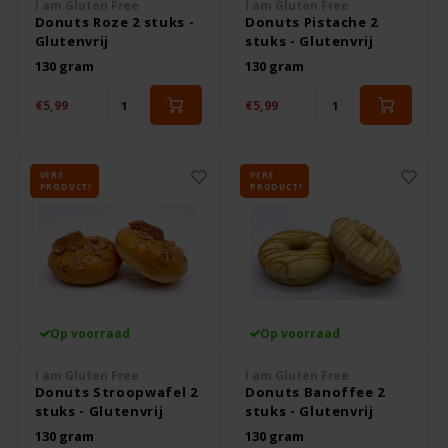
I am Gluten Free
I am Gluten Free
Donuts Roze 2 stuks -
Donuts Pistache 2
Hey! Pizza
Glutenvrij
stuks - Glutenvrij
130 gram
130 gram
Horizon
€5,99
€5,99
I am Gluten Free
VERS
VERS
Inglese Gluten Free
PRODUCT!
PRODUCT!
Joannusmolen
King Soba
Op voorraad
Op voorraad
Klein Duimpje
I am Gluten Free
I am Gluten Free
Donuts Stroopwafel 2
Donuts Banoffee 2
Klepper & Klepper
stuks - Glutenvrij
stuks - Glutenvrij
130 gram
130 gram