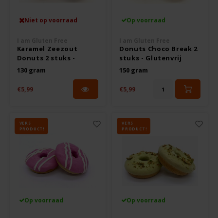
De Bron
Boeken
Niet op voorraad
Op voorraad
Dijksterhuis Teffvolkoren
I am Gluten Free
I am Gluten Free
Overig
Karamel Zeezout
Donuts Choco Break 2
Doves Farm
Donuts 2 stuks -
stuks - Glutenvrij
Glutenvrij
130 gram
150 gram
Fiordifrutta
€5,99
€5,99
Gullón
VERS
VERS
PRODUCT!
PRODUCT!
Guto's
Hammermühle
Happy Farm
Op voorraad
Op voorraad
Het Blauwe Huis