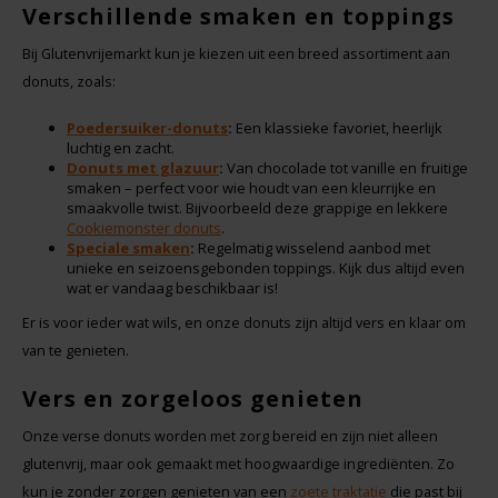
TerraSana
Verschillende smaken en toppings
Bij Glutenvrijemarkt kun je kiezen uit een breed assortiment aan
Turtle
donuts, zoals:
VA Foods/NOMM'it
Poedersuiker-donuts
:
Een klassieke favoriet, heerlijk
luchtig en zacht.
Donuts met glazuur
:
Van chocolade tot vanille en fruitige
VAT'M
smaken – perfect voor wie houdt van een kleurrijke en
smaakvolle twist. Bijvoorbeeld deze grappige en lekkere
Cookiemonster donuts
.
Yakso
Speciale smaken
:
Regelmatig wisselend aanbod met
unieke en seizoensgebonden toppings. Kijk dus altijd even
wat er vandaag beschikbaar is!
Yam
Er is voor ieder wat wils, en onze donuts zijn altijd vers en klaar om
van te genieten.
Your Organic Nature
Vers en zorgeloos genieten
Onze verse donuts worden met zorg bereid en zijn niet alleen
glutenvrij, maar ook gemaakt met hoogwaardige ingrediënten. Zo
kun je zonder zorgen genieten van een
zoete traktatie
die past bij