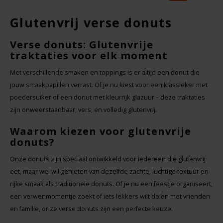
Glutenvrij verse donuts
Rosies
Verse donuts: Glutenvrije
Schär
traktaties voor elk moment
Schnitzer
Met verschillende smaken en toppings is er altijd een donut die
jouw smaakpapillen verrast. Of je nu kiest voor een klassieker met
poedersuiker of een donut met kleurrijk glazuur – deze traktaties
Semper
zijn onweerstaanbaar, vers, en volledig glutenvrij.
Slaapmutske
Waarom kiezen voor glutenvrije
donuts?
Sublimix
Onze donuts zijn speciaal ontwikkeld voor iedereen die glutenvrij
eet, maar wel wil genieten van dezelfde zachte, luchtige textuur en
Swiet Moffo
rijke smaak als traditionele donuts. Of je nu een feestje organiseert,
een verwenmomentje zoekt of iets lekkers wilt delen met vrienden
Tasty Me
en familie, onze verse donuts zijn een perfecte keuze.