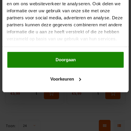
en om ons websiteverkeer te analyseren. Ook delen we
Odenwald
VERS
VERS
PRODUCT!
PRODUCT!
informatie over uw gebruik van onze site met onze
partners voor social media, adverteren en analyse. Deze
OKONO
partners kunnen deze gegevens combineren met andere
informatie die u aan ze heeft verstrekt of die ze hebben
Old El Paso
verzameld op basis van uw gebruik van hun services.
Onoff Spices
Op voorraad
Op voorraad
Doorgaan
I am Gluten Free
I am Gluten Free
Peak's Free From
Sterren Donuts 2
Donuts Oranje WK 2
stuks - Glutenvrij
stuks
Voorkeuren
130 gram
150 gram
Piaceri Mediterranei
€5,99
€5,99
Poensgen
Proceli
Toon:
24
Riso Scotti