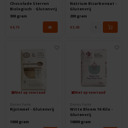
Het Blauwe Huis
Chocolade Sterren
Natrium Bicarbonaat -
Biologisch - Glutenvrij
Glutenvrij
300 gram
200 gram
Hey! Pizza
€4,75
€3,45
Horizon
I am Gluten Free
Inglese Gluten Free
Joannusmolen
King Soba
Niet op voorraad
Niet op voorraad
Doves Farm
Doves Farm
Klein Duimpje
Rijstmeel - Glutenvrij
Witte Bloem 16 Kilo -
Glutenvrij
1000 gram
16000 gram
Klepper & Klepper