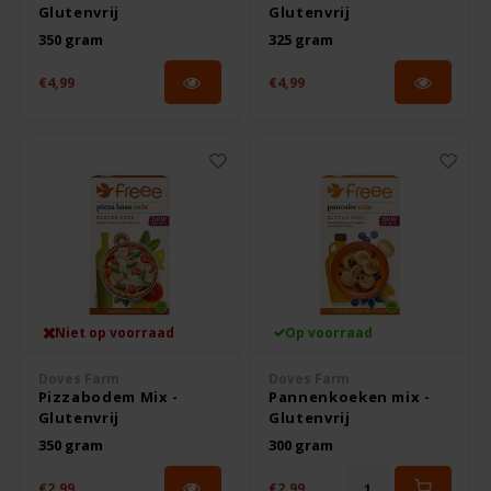
Glutenvrij
Glutenvrij
350 gram
325 gram
€4,99
€4,99
Niet op voorraad
Op voorraad
Doves Farm
Doves Farm
Pizzabodem Mix -
Pannenkoeken mix -
Glutenvrij
Glutenvrij
350 gram
300 gram
€2,99
€2,99