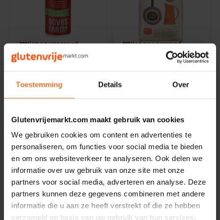
Riso Scotti
Rosies
Niet op voorraad
Niet op voorraad
Schär
Doves Farm
Doves Farm
Bakpoeder -
Boekweitmeel -
Glutenvrij
Glutenvrij
Toestemming
Details
Over
Schnitzer
130 gram
1000 gram
Semper
€2,99
€7,25
Glutenvrijemarkt.com maakt gebruik van cookies
We gebruiken cookies om content en advertenties te
Slaapmutske
personaliseren, om functies voor social media te bieden
en om ons websiteverkeer te analyseren. Ook delen we
Sublimix
informatie over uw gebruik van onze site met onze
partners voor social media, adverteren en analyse. Deze
Swiet Moffo
partners kunnen deze gegevens combineren met andere
informatie die u aan ze heeft verstrekt of die ze hebben
Tasty Me
verzameld op basis van uw gebruik van hun services.