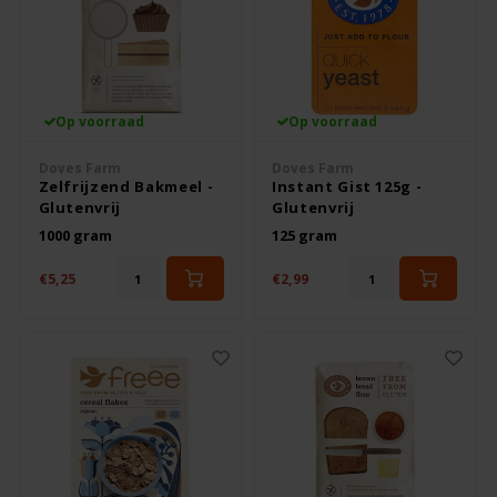
Noten, Zaden & Superfood
Bonvita
Healthy by Moms in shape
Candy Tree
Op voorraad
Op voorraad
Bewuste Voeding
Cenovis
Doves Farm
Doves Farm
Zelfrijzend Bakmeel -
Instant Gist 125g -
Glutenvrij
Glutenvrij
Miss Glutenvrij's Favorieten
Cereal
1000 gram
125 gram
Najaarsproducten
€5,25
€2,99
Ciao Gluten
Toastabags
Consenza
Bakvormen
Corn Crake
Voedingssupplementen
Damhert