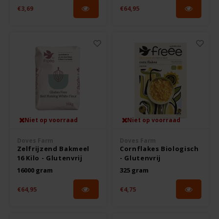
€3,69
€64,95
Le Poole
Leev
Le pain des Fleurs
Lima
Lisa's Choice
Niet op voorraad
Niet op voorraad
Doves Farm
Doves Farm
Mixwell
Zelfrijzend Bakmeel
Cornflakes Biologisch
16 Kilo - Glutenvrij
- Glutenvrij
Nairn's
16000 gram
325 gram
€64,95
€4,75
Nakd