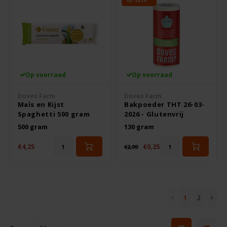
03-2026
Op voorraad
Op voorraad
Doves Farm
Doves Farm
Maïs en Rijst
Bakpoeder THT 26-03-
Spaghetti 500 gram
2026 - Glutenvrij
Biologisch - Glutenvrij
500 gram
130 gram
€4,25
€0,25
€2,99
1
2