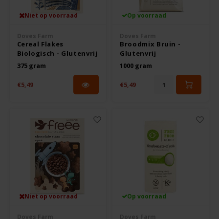
Boeken
De Bron
Niet op voorraad
Op voorraad
Overig
Dijksterhuis Teffvolkoren
Doves Farm
Doves Farm
Cereal Flakes
Broodmix Bruin -
Biologisch - Glutenvrij
Glutenvrij
Doves Farm
375 gram
1000 gram
€5,49
€5,49
Fiordifrutta
Gullón
Guto's
Hammermühle
Niet op voorraad
Op voorraad
Happy Farm
Doves Farm
Doves Farm