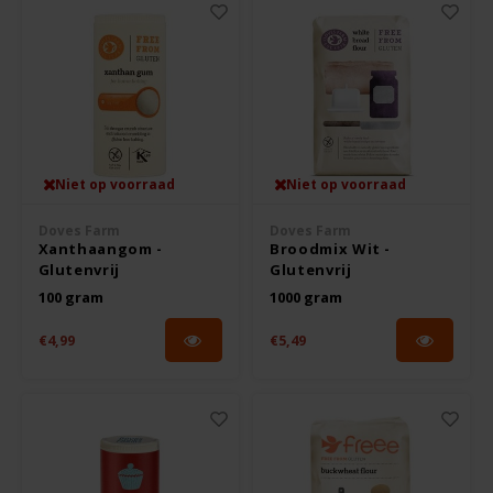
Nutrifree
Odenwald
OKONO
Old El Paso
Niet op voorraad
Niet op voorraad
Onoff Spices
Doves Farm
Doves Farm
Xanthaangom -
Broodmix Wit -
Glutenvrij
Glutenvrij
Peak's Free From
100 gram
1000 gram
€4,99
€5,49
Piaceri Mediterranei
Poensgen
Proceli