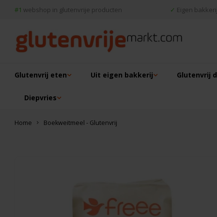
#1
webshop in glutenvrije producten
✓
Eigen bakkerij
Glutenvrij eten
Uit eigen bakkerij
Glutenvrij 
Diepvries
Home
Boekweitmeel - Glutenvrij
Dit vind je misschien ook leuk