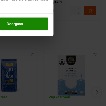
400 gram
9
€3,25
Doorgaan
rraad
Op voorraad