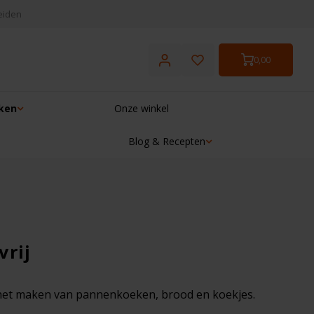
eiden
0,00
ken
Onze winkel
Blog & Recepten
☓
vrij
r het maken van pannenkoeken, brood en koekjes.