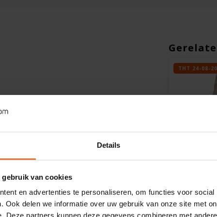
Gerelate
ACTIE-10%
THT 24-08-2
Details
Op voorraad
Op voorra
 gebruik van cookies
TerraSana
Le Poole
ks -
Bruine Rijstnoedels
Boekweit
ent en advertenties te personaliseren, om functies voor social
Biologisch - Glutenvrij
THT 24-08
. Ook delen we informatie over uw gebruik van onze site met on
Glutenvrij
e. Deze partners kunnen deze gegevens combineren met andere i