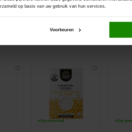
250 gram
500 gram
erzameld op basis van uw gebruik van hun services.
€3,75
€1,9
€4,19
€3,99
Voorkeuren
Op voorraad
Op voo