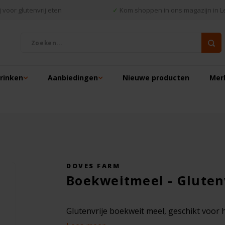
 voor glutenvrij eten
✓
Kom shoppen in ons magazijn in L
drinken
Aanbiedingen
Nieuwe producten
Mer
DOVES FARM
Boekweitmeel - Gluten
Glutenvrije boekweit meel, geschikt voo