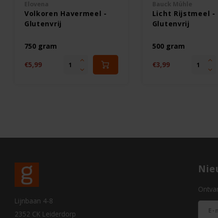
Elovena
Bauck Mühle
Volkoren Havermeel -
Licht Rijstmeel -
Glutenvrij
Glutenvrij
750 gram
500 gram
€5,99
€3,99
Nie
Ontvan
Lijnbaan 4-8
2352 CK Leiderdorp