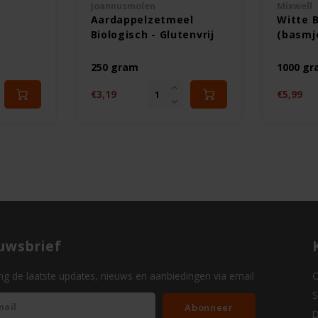
Joannusmolen
Mixwell
Aardappelzetmeel
Witte 
Biologisch - Glutenvrij
(basmjo
250 gram
1000 g
€3,19
€5,99
uwsbrief
g de laatste updates, nieuws en aanbiedingen via email
O
S
Abonneer
D