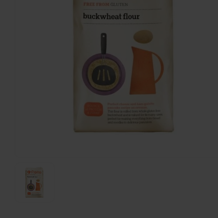
Schär
Havermout Biologisch - Glutenvrij
1000 gram
€5,99