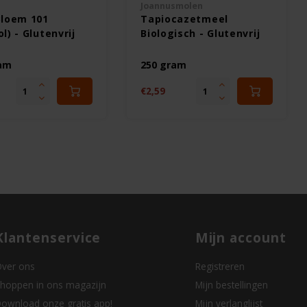
Joannusmolen
Bloem 101
Tapiocazetmeel
l) - Glutenvrij
Biologisch - Glutenvrij
ram
250 gram
€2,59
Klantenservice
Mijn account
ver ons
Registreren
hoppen in ons magazijn
Mijn bestellingen
ownload onze gratis app!
Mijn verlanglijst