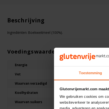
Beschrijving
Ingrediënten: Boekweitmeel (100%).
Voedingswaarden
Energie
1465kJ/346kcal
Toestemming
Vet
2,5g
Op voorraad
Waarvan verzadigd
0,5g
Glutenvrijemarkt.com maakt
Schär
Koolhydraten
66,6g
Ciabatta Rustica 4 Stu
We gebruiken cookies om cont
Glutenvrij
Waarvan suikers
1,2g
websiteverkeer te analyseren
media, adverteren en analys