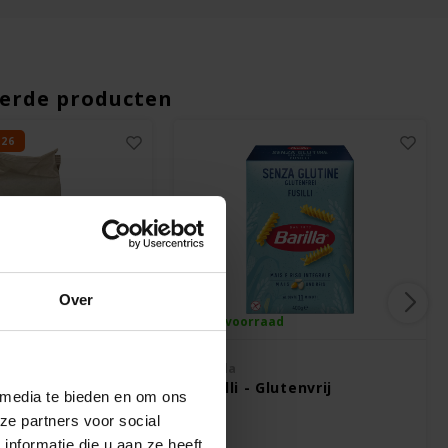
erde producten
026
Over
ad
Op voorraad
Barilla
meel 500 gram
Fusilli - Glutenvrij
 media te bieden en om ons
-2026 -
ze partners voor social
nformatie die u aan ze heeft