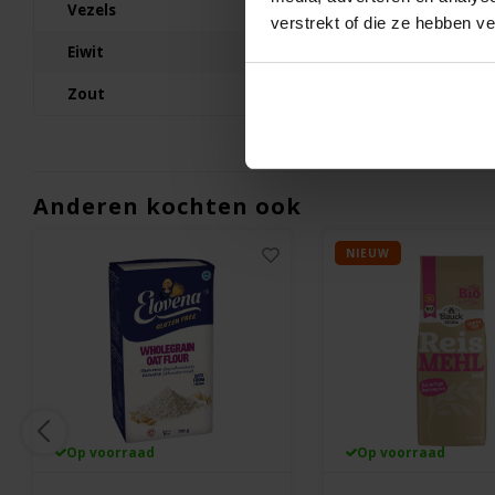
200 gram
Vezels
3,1g
verstrekt of die ze hebben v
€3,30
Eiwit
12,6g
Zout
0,03g
Anderen kochten ook
NIEUW
Op voorraad
Op voorraad