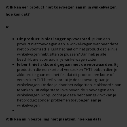
V: Ik kan een product niet toevoegen aan mijn winkelwagen,
Rosies
hoe kan dat?
Schär
A:
Dit product is niet langer op voorraad
. Je kan een
Schnitzer
product niet toevoegen aan je winkelwagen wanneer deze
niet op voorraad is. Lukt het niet om het product dat je in je
winkelwagen hebt zitten te plussen? Dan heb je alle
Semper
beschikbare voorraad in je winkelwagen zitten.
Je bent niet akkoord gegaan met de voorwaarden.
Bij
producten die een korte of verstreken THT hebben dien je
Slaapmutske
akkoord te gaan met het feit dat dit product een korte of
verstreken THT heeft voordat je deze toevoegt aan je
winkelwagen. Dit doe je door het vakje 'Ben je akkoord?' aan
Sublimix
te vinken. Dit vakje staat links boven de 'Toevoegen aan
winkelwagen' knop. Zodra je deze hebt aangevinkt kan je
het product zonder problemen toevoegen aan je
Swiet Moffo
winkelwagen.
Tasty Me
V: Ik kan mijn bestelling niet plaatsen, hoe kan dat?