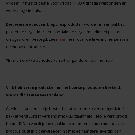
vrijdag* in huis of bestel voor vrijdag 11:00 = dinsdag verzonden en
Noten, Zaden & Superfood
woensdag* in huis.
Bonvita
Diepvriesproducten
: Diepvriesproducten worden in een pakket
Healthy by Moms in shape
Candy Tree
pakket bezorgd door een speciale bezorgdienst die het pakket
diepgevroren bezorgd. Lees
hier
meer over de levermomenten van
Bewuste Voeding
Cenovis
de diepvriesproducten.
Miss Glutenvrij's Favorieten
*Binnen drukke periodes kan dit langer duren dan normaal.
Cereal
Najaarsproducten
Ciao Gluten
V: Ik heb verse producten en niet verse producten besteld.
Toastabags
Consenza
Wordt dit samen verzonden?
Bakvormen
Corn Crake
A:
Alle producten die je besteld hebt worden zo veel mogelijk in 1
pakket verstuurd in verband met duurzaamheid. Heb je vers brood
Voedingssupplementen
Damhert
besteld? Dan wordt je hele pakket verzonden samen met het verse
brood. Houdt in dit geval rekening met een langere levertijd dan