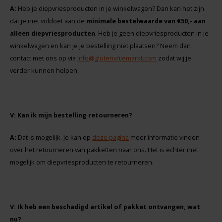
TerraSana
A:
Heb je diepvriesproducten in je winkelwagen? Dan kan het zijn
dat je niet voldoet aan de
minimale bestelwaarde van €50,- aan
Turtle
alleen diepvriesproducten
. Heb je geen diepvriesproducten in je
winkelwagen en kan je je bestelling niet plaatsen? Neem dan
VA Foods/NOMM'it
contact met ons op via
info@glutenvrijemarkt.com
zodat wij je
verder kunnen helpen.
VAT'M
Yakso
V: Kan ik mijn bestelling retourneren?
Yam
A:
Dat is mogelijk. Je kan op
deze pagina
meer informatie vinden
over het retourneren van pakketten naar ons. Het is echter niet
Your Organic Nature
mogelijk om diepvriesproducten te retourneren.
V: Ik heb een beschadigd artikel of pakket ontvangen, wat
nu?