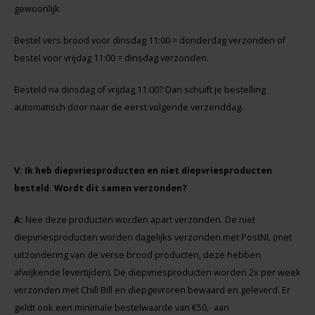
Boeken
gewoonlijk.
De Bron
Bestel vers brood voor dinsdag 11:00 = donderdag verzonden of
Overig
Dijksterhuis Teffvolkoren
bestel voor vrijdag 11:00 = dinsdag verzonden.
Doves Farm
Besteld na dinsdag of vrijdag 11:00? Dan schuift je bestelling
automatisch door naar de eerst volgende verzenddag.
Fiordifrutta
Gullón
V: Ik heb diepvriesproducten en niet diepvriesproducten
besteld. Wordt dit samen verzonden?
Guto's
A:
Nee deze producten worden apart verzonden. De niet
Hammermühle
diepvriesproducten worden dagelijks verzonden met PostNL (met
uitzondering van de verse brood producten, deze hebben
Happy Farm
afwijkende levertijden). De diepvriesproducten worden 2x per week
verzonden met Chill Bill en diepgevroren bewaard en geleverd. Er
Het Blauwe Huis
geldt ook een minimale bestelwaarde van €50,- aan