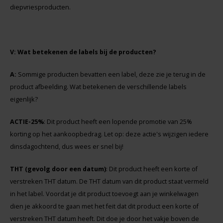
diepvriesproducten.
Hey! Pizza
Horizon
V: Wat betekenen de labels bij de producten?
I am Gluten Free
A:
Sommige producten bevatten een label, deze zie je terug in de
product afbeelding. Wat betekenen de verschillende labels
Inglese Gluten Free
eigenlijk?
Joannusmolen
ACTIE-25%
: Dit product heeft een lopende promotie van 25%
korting op het aankoopbedrag. Let op: deze actie's wijzigen iedere
King Soba
dinsdagochtend, dus wees er snel bij!
THT (gevolg door een datum)
: Dit product heeft een korte of
Klein Duimpje
verstreken THT datum. De THT datum van dit product staat vermeld
in het label. Voordat je dit product toevoegt aan je winkelwagen
Klepper & Klepper
dien je akkoord te gaan met het feit dat dit product een korte of
verstreken THT datum heeft. Dit doe je door het vakje boven de