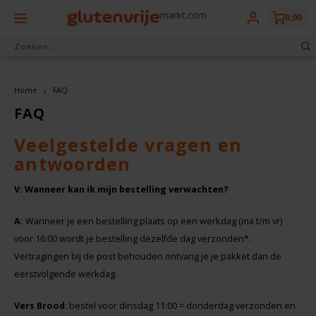
0,00
Terug
Terug
Terug
Terug
Terug
Terug
Uit eigen bakkerij
Glutenvrij drinken
Glutenvrij eten
Aanbiedingen
Diepvries
Merken
Vers Brood
Marktdeals
Allos
Home
FAQ
Brood, broodbeleg & ontbijtproducten
Bier
Alle Diepvriesproducten
FAQ
Vers Klein Brood
Opruiming
Amaizin
Bakproducten
Plantaardige Dranken
Biologisch
Veelgestelde vragen en
antwoorden
Vers Banket
Glutenvrije Voordeelboxen
Amisa
Snoep, Koek, Chips & Gebak
Koffie & Thee
Vegetarisch
V: Wanneer kan ik mijn bestelling verwachten?
Vers Hartig
Voorkom verspilling
Barilla
Cider
Pasta, Rijst & Noedels
Vegan
A:
Wanneer je een bestelling plaats op een werkdag (ma t/m vr)
Bauckhof
voor 16:00 wordt je bestelling dezelfde dag verzonden*.
Glutenvrije Dranken
Soepen, Sauzen & Smaakmakers
Vertragingen bij de post behouden ontvang je je pakket dan de
eerstvolgende werkdag.
Beltane
Biologisch
Kant & Klaar
Vers Brood
: bestel voor dinsdag 11:00 = donderdag verzonden en
BFree