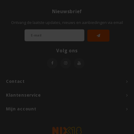
Odenwald
Nieuwsbrief
OKONO
Ontvang de laatste updates, nieuws en aanbiedingen via email
Old El Paso
Volg ons
Onoff Spices
Peak's Free From
Contact
Piaceri Mediterranei
Klantenservice
Poensgen
Mijn account
Proceli
Riso Scotti