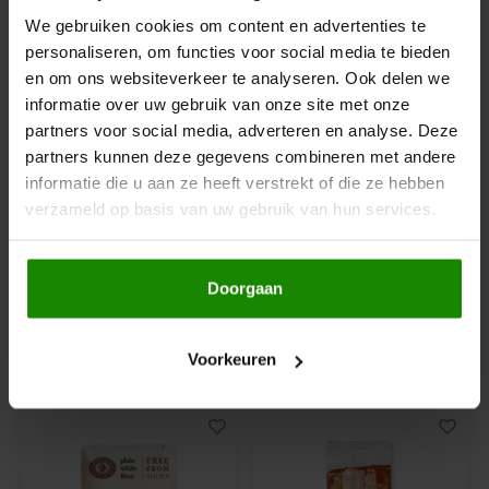
We gebruiken cookies om content en advertenties te
Hey! Pizza
personaliseren, om functies voor social media te bieden
en om ons websiteverkeer te analyseren. Ook delen we
Horizon
informatie over uw gebruik van onze site met onze
Op voorraad
Op voorraad
partners voor social media, adverteren en analyse. Deze
I am Gluten Free
partners kunnen deze gegevens combineren met andere
Horizon
Horizon
informatie die u aan ze heeft verstrekt of die ze hebben
Walnoten Biologisch -
Cashewnoten
Glutenvrij
Biologisch - Glutenvrij
Inglese Gluten Free
verzameld op basis van uw gebruik van hun services.
125 gram
175 gram
Joannusmolen
Doorgaan
€3,69
€4,89
King Soba
Voorkeuren
Anderen kochten ook
Klein Duimpje
Klepper & Klepper