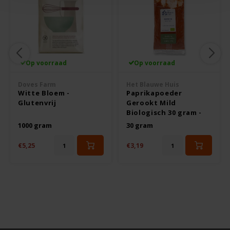
Le Poole
Leev
Le pain des Fleurs
Op voorraad
Op voorraad
Lima
Doves Farm
Het Blauwe Huis
Witte Bloem -
Paprikapoeder
Glutenvrij
Gerookt Mild
Lisa's Choice
Biologisch 30 gram -
Glutenvrij
1000 gram
30 gram
Mixwell
€5,25
€3,19
Nairn's
Nakd
Nutrifree