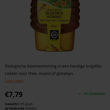
Noten, Zaden & Superfood
Bonvita
120 gram
Healthy by Moms in shape
Candy Tree
€1,49
€2,99
Bewuste Voeding
Cenovis
Miss Glutenvrij's Favorieten
Cereal
Najaarsproducten
Ciao Gluten
Biologische bloemenhoning in een handige knijpfles.
Lekker voor thee, muesli of gebakjes.
Toastabags
Consenza
Lees meer
Bakvormen
Corn Crake
€7,79
OP VOORRAAD
Voedingssupplementen
Damhert
Gewicht
375 gram
Artikelcode
5000412