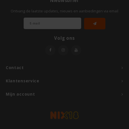
Nieuwsbrief
TerraSana
Ontvang de laatste updates, nieuws en aanbiedingen via email
Turtle
VA Foods/NOMM'it
Volg ons
VAT'M
Yakso
Contact
Yam
Klantenservice
Your Organic Nature
Mijn account