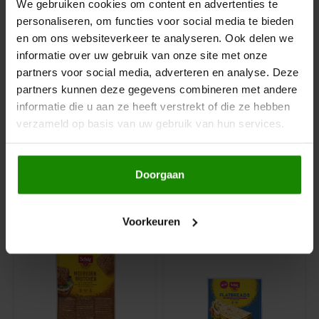
Le Poole
We gebruiken cookies om content en advertenties te
personaliseren, om functies voor social media te bieden
Glutenvrij
en om ons websiteverkeer te analyseren. Ook delen we
Leev
Lactosevrij
informatie over uw gebruik van onze site met onze
Kippeneivrij
partners voor social media, adverteren en analyse. Deze
Le pain des Fleurs
Pindavrij
partners kunnen deze gegevens combineren met andere
Lupinevrij
informatie die u aan ze heeft verstrekt of die ze hebben
Lima
Zonder toegevoegde suikers
verzameld op basis van uw gebruik van hun services.
Tarwevrij
Koemelkvrij
Lisa's Choice
Notenvrij
Doorgaan
Sesamvrij
Mixwell
Gerelateerde producten
Voorkeuren
Nairn's
Nakd
Nutrifree