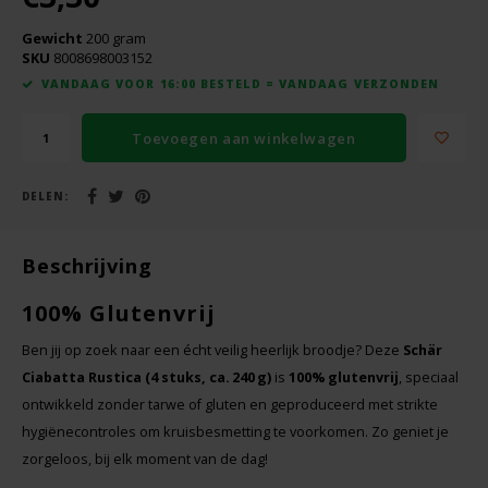
Boeken
De Bron
Gewicht
200 gram
SKU
8008698003152
Overig
Dijksterhuis Teffvolkoren
VANDAAG VOOR 16:00 BESTELD = VANDAAG VERZONDEN
Doves Farm
Toevoegen aan winkelwagen
Fiordifrutta
DELEN:
Gullón
Beschrijving
Guto's
100% Glutenvrij
Ben jij op zoek naar een écht veilig heerlijk broodje? Deze
Schär
Hammermühle
Ciabatta Rustica (4 stuks, ca. 240 g)
is
100% glutenvrij
, speciaal
ontwikkeld zonder tarwe of gluten en geproduceerd met strikte
Happy Farm
hygiënecontroles om kruisbesmetting te voorkomen. Zo geniet je
zorgeloos, bij elk moment van de dag!
Het Blauwe Huis