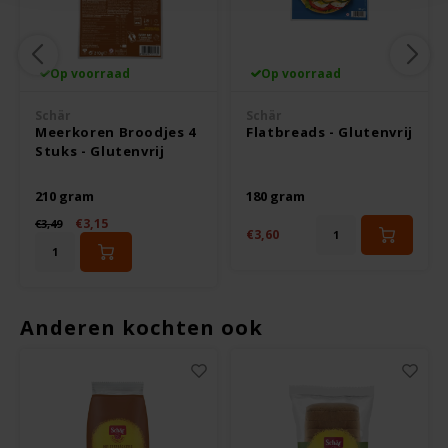
Odenwald
OKONO
Op voorraad
Op voorraad
Schär
Schär
Old El Paso
Meerkoren Broodjes 4
Flatbreads - Glutenvrij
Stuks - Glutenvrij
Onoff Spices
210 gram
180 gram
€3,15
€3,49
Peak's Free From
€3,60
Piaceri Mediterranei
Anderen kochten ook
Poensgen
Proceli
Riso Scotti