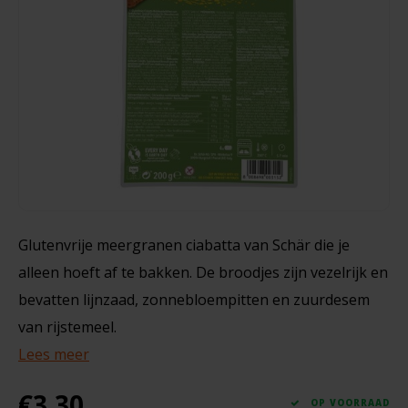
Noten, Zaden & Superfood
Bonvita
300 gram
Healthy by Moms in shape
Candy Tree
€4,10
Bewuste Voeding
Cenovis
Miss Glutenvrij's Favorieten
Cereal
Najaarsproducten
Ciao Gluten
Glutenvrije meergranen ciabatta van Schär die je
alleen hoeft af te bakken. De broodjes zijn vezelrijk en
Toastabags
Consenza
bevatten lijnzaad, zonnebloempitten en zuurdesem
Bakvormen
van rijstemeel.
Corn Crake
Lees meer
Voedingssupplementen
Damhert
€3,30
OP VOORRAAD