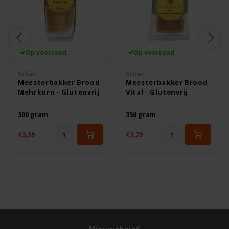
Rosies
Schär
Op voorraad
Op voorraad
Schär
Schär
Schnitzer
Meesterbakker Brood
Meesterbakker Brood
Mehrkorn - Glutenvrij
Vital - Glutenvrij
Semper
300 gram
350 gram
Slaapmutske
€3,59
€3,79
Sublimix
Swiet Moffo
Tasty Me