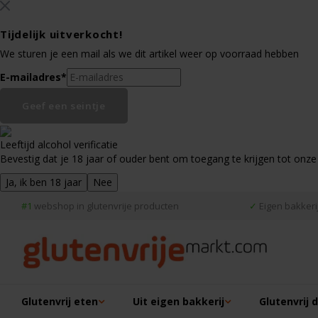
Tijdelijk uitverkocht!
We sturen je een mail als we dit artikel weer op voorraad hebben
E-mailadres
*
Geef een seintje
Leeftijd alcohol verificatie
Bevestig dat je 18 jaar of ouder bent om toegang te krijgen tot onze
Ja, ik ben 18 jaar
Nee
#1
webshop in glutenvrije producten
✓
Eigen bakkerij
Glutenvrij eten
Uit eigen bakkerij
Glutenvrij 