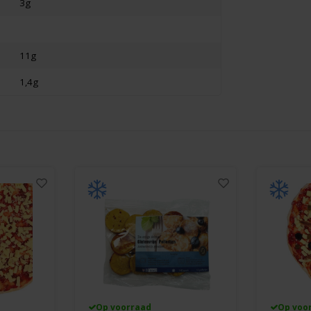
3g
11g
1,4g
Op voorraad
Op voo