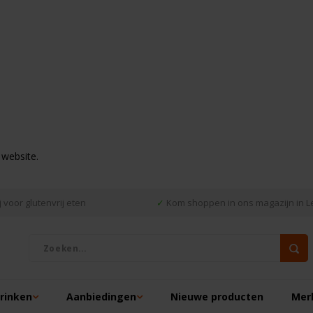
 website.
 voor glutenvrij eten
✓
Kom shoppen in ons magazijn in L
drinken
Aanbiedingen
Nieuwe producten
Mer