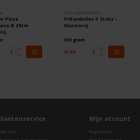
za
VA Foods/NOMM'it
m Pizza
Frikandellen 5 Stuks -
tana Ø 29cm
Glutenvrij
rij
am
350 gram
€5,89
Klantenservice
Mijn account
ver ons
Registreren