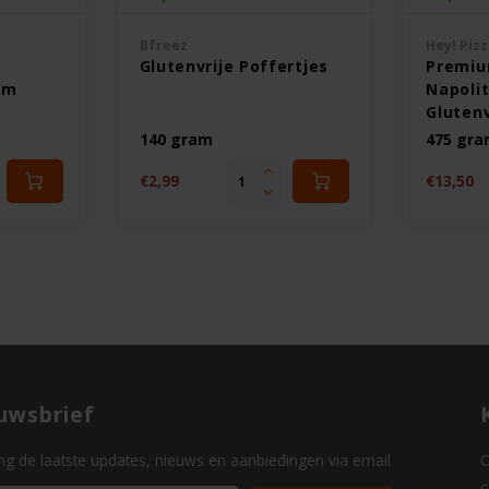
Bfreez
Hey! Piz
Glutenvrije Poffertjes
Premiu
cm
Napoli
Glutenv
140 gram
475 gr
€2,99
€13,50
uwsbrief
g de laatste updates, nieuws en aanbiedingen via email
O