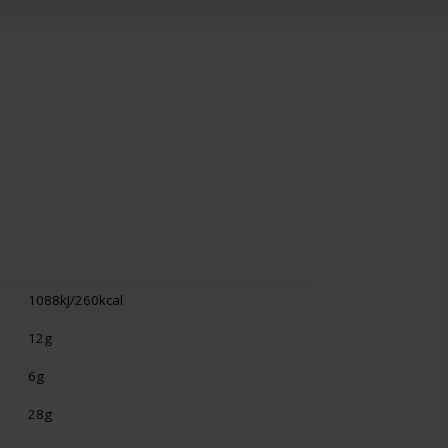
1088kJ/260kcal
12g
6g
28g