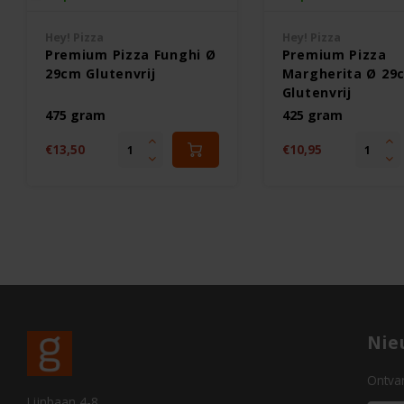
Hey! Pizza
Hey! Pizza
Premium Pizza Funghi Ø
Premium Pizza
29cm Glutenvrij
Margherita Ø 29
Glutenvrij
475 gram
425 gram
€13,50
€10,95
Nie
Ontvan
Lijnbaan 4-8