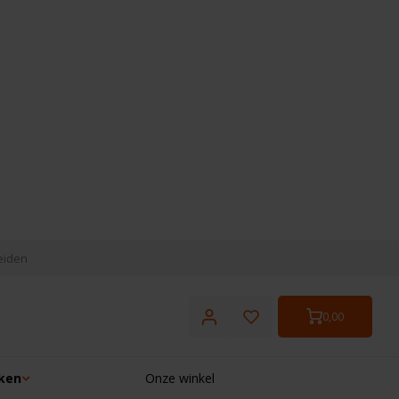
eiden
0,00
ken
Onze winkel