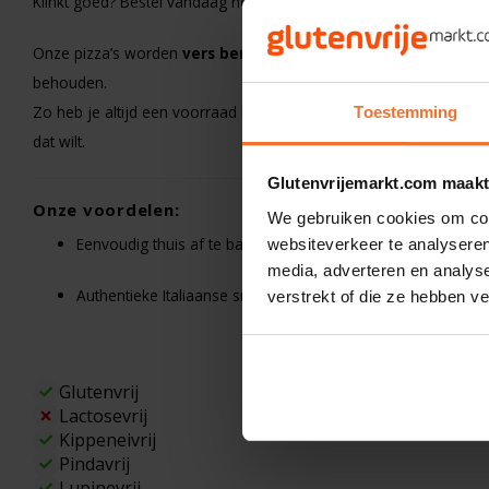
Klinkt goed? Bestel vandaag nog jouw
Glutenvrije Pizza Quat
Onze pizza’s worden
vers bereid en direct diepgevroren
, zod
behouden.
Zo heb je altijd een voorraad heerlijke
Italiaanse glutenvrije p
Toestemming
dat wilt.
Glutenvrijemarkt.com maakt
Onze voordelen:
We gebruiken cookies om cont
Eenvoudig thuis af te bakken voor de ultieme pizzabeleving
websiteverkeer te analyseren
media, adverteren en analys
Authentieke Italiaanse smaak en krokante bodem
verstrekt of die ze hebben v
Glutenvrij
Lactosevrij
Kippeneivrij
Pindavrij
Lupinevrij