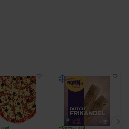
rraad
Op voorraad