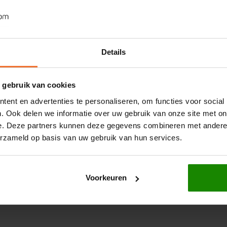
tro Formaggi
en geniet veilig én smaakvol!
at ze hun smaak, structuur en kwaliteit perfect
izza’s
in huis – klaar om af te bakken wanneer jij
Details
 gebruik van cookies
ent en advertenties te personaliseren, om functies voor social
. Ook delen we informatie over uw gebruik van onze site met on
e. Deze partners kunnen deze gegevens combineren met andere i
erzameld op basis van uw gebruik van hun services.
Voorkeuren