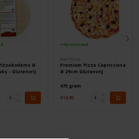
ad
Op voorraad
Hey! Pizza
Pizzabodems Ø
Premium Pizza Capricciosa
ks - Glutenvrij
Ø 29cm Glutenvrij
475 gram
€14,95