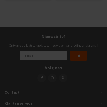
Odenwald
OKONO
Old El Paso
Nieuwsbrief
Onoff Spices
Ontvang de laatste updates, nieuws en aanbiedingen via email
Peak's Free From
Piaceri Mediterranei
Volg ons
Poensgen
Contact
Proceli
Klantenservice
Riso Scotti