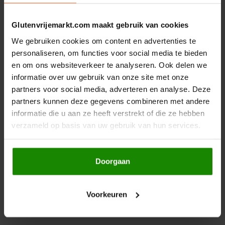
Gerelateerde producten
Hey! Pizza
Glutenvrijemarkt.com maakt gebruik van cookies
We gebruiken cookies om content en advertenties te
Horizon
personaliseren, om functies voor social media te bieden
en om ons websiteverkeer te analyseren. Ook delen we
I am Gluten Free
informatie over uw gebruik van onze site met onze
partners voor social media, adverteren en analyse. Deze
Inglese Gluten Free
partners kunnen deze gegevens combineren met andere
informatie die u aan ze heeft verstrekt of die ze hebben
Op voorraad
Op voorraad
Joannusmolen
verzameld op basis van uw gebruik van hun services.
Amaizin
Beltane
Zwarte bonen
Chili Con Carne Mix
King Soba
Biologisch - Glutenvrij
Biologisch - Glutenvrij
Doorgaan
Klein Duimpje
400 gram
28 gram
€1,99
Voorkeuren
€2,29
Klepper & Klepper