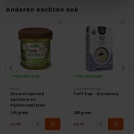
Le Poole
Anderen kochten ook
Leev
Le pain des Fleurs
Lima
Lisa's Choice
Op voorraad
Op voorraad
Mixwell
Allos
Joannusmolen
Groentespread
Teff Pap - Glutenvrij
Nairn's
Spinazie en
Pijnboompitten
Nakd
Biologisch - Glutenvrij
135 gram
300 gram
€3,99
€4,29
Nutrifree