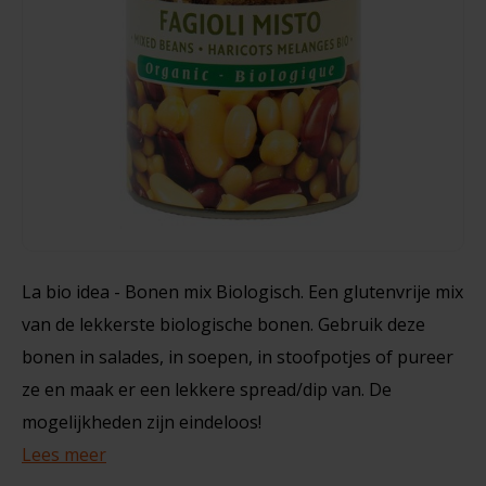
Grootverpakking Biologisch - Glutenvrij
Noten, Zaden & Superfood
Bonvita
300 gram
Healthy by Moms in shape
Candy Tree
€5,89
Bewuste Voeding
Cenovis
Miss Glutenvrij's Favorieten
Cereal
Najaarsproducten
Ciao Gluten
La bio idea - Bonen mix Biologisch. Een glutenvrije mix
van de lekkerste biologische bonen. Gebruik deze
Toastabags
Consenza
bonen in salades, in soepen, in stoofpotjes of pureer
Bakvormen
ze en maak er een lekkere spread/dip van. De
Corn Crake
mogelijkheden zijn eindeloos!
Voedingssupplementen
Damhert
Lees meer