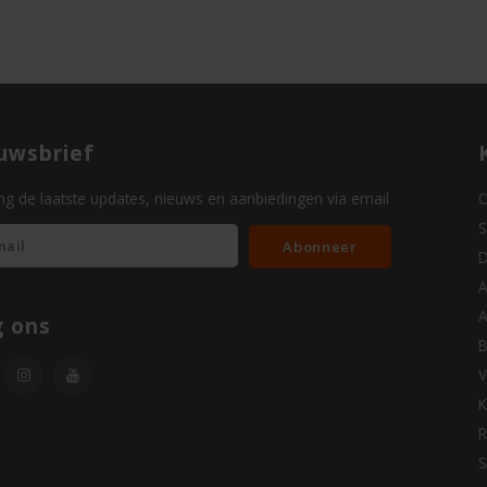
uwsbrief
g de laatste updates, nieuws en aanbiedingen via email
O
S
Abonneer
D
A
A
g ons
B
V
K
R
S