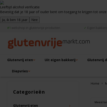
Leeftijd alcohol verificatie
Bevestig dat je 18 jaar of ouder bent om toegang te krijgen tot onze
Ja, ik ben 18 jaar
Nee
#1
webshop in glutenvrije producten
✓
Eigen bakkerij
Glutenvrij eten
Uit eigen bakkerij
Glutenvrij 
Diepvries
Home
M
Categorieën
Meest be
Glutenvrij eten