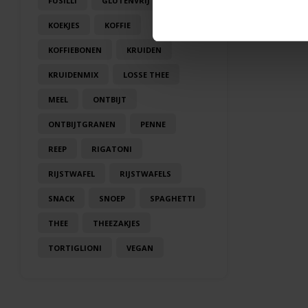
FUSILLI
GLUTENVRIJ
KOEK
KOEKJES
KOFFIE
KOFFIEBONEN
KRUIDEN
KRUIDENMIX
LOSSE THEE
MEEL
ONTBIJT
ONTBIJTGRANEN
PENNE
REEP
RIGATONI
RIJSTWAFEL
RIJSTWAFELS
SNACK
SNOEP
SPAGHETTI
THEE
THEEZAKJES
TORTIGLIONI
VEGAN