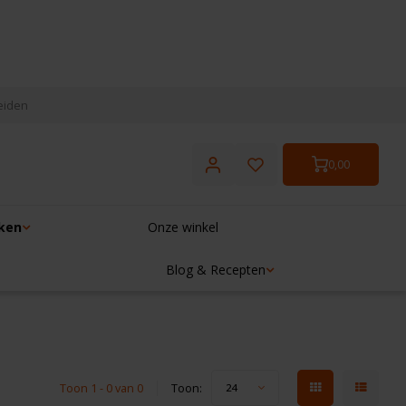
eiden
0,00
ken
Onze winkel
Blog & Recepten
Toon 1 - 0 van 0
Toon:
24