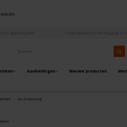
 website.
 voor glutenvrij eten
✓
Kom shoppen in ons magazijn in L
drinken
Aanbiedingen
Nieuwe producten
Mer
erken
De Zoete Inval
keken