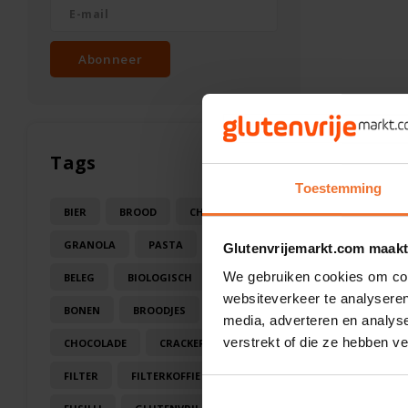
Abonneer
Tags
Toestemming
BIER
BROOD
CHOCOLA
GRANOLA
PASTA
SAUS
Glutenvrijemarkt.com maakt
We gebruiken cookies om cont
BELEG
BIOLOGISCH
BLOEM
websiteverkeer te analyseren
BONEN
BROODJES
CAKE
media, adverteren en analys
verstrekt of die ze hebben v
CHOCOLADE
CRACKERS
FILTER
FILTERKOFFIE