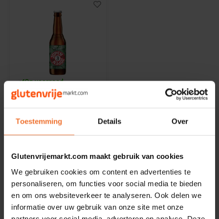
Noten, Zaden & Superfood
Bonvita
Healthy by Moms in shape
Candy Tree
Bewuste Voeding
Cenovis
Op voorraad
Miss Glutenvrij's Favorieten
Cereal
Jopen
Hop Zij Met Ons 6%
33cl - Glutenvrij
Najaarsproducten
Toestemming
Details
Over
Ciao Gluten
555 gram
Toastabags
Consenza
€2,99
Glutenvrijemarkt.com maakt gebruik van cookies
Bakvormen
We gebruiken cookies om content en advertenties te
Corn Crake
personaliseren, om functies voor social media te bieden
en om ons websiteverkeer te analyseren. Ook delen we
Voedingssupplementen
Damhert
Toon:
24
informatie over uw gebruik van onze site met onze
partners voor social media, adverteren en analyse. Deze