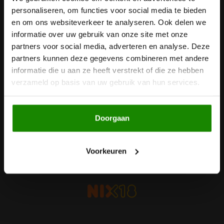
personaliseren, om functies voor social media te bieden
Ontvang de laatste updates, nieuws en aanbiedingen via email
Noten, Zaden & Superfood
en om ons websiteverkeer te analyseren. Ook delen we
Bonvita
informatie over uw gebruik van onze site met onze
Healthy by Moms in shape
partners voor social media, adverteren en analyse. Deze
Candy Tree
Volg ons
partners kunnen deze gegevens combineren met andere
informatie die u aan ze heeft verstrekt of die ze hebben
Bewuste Voeding
Cenovis
verzameld op basis van uw gebruik van hun services.
Miss Glutenvrij's Favorieten
Cereal
Contact
Doorgaan
Najaarsproducten
Ciao Gluten
Klantenservice
Toastabags
Voorkeuren
Consenza
Mijn account
Bakvormen
Corn Crake
Voedingssupplementen
Damhert