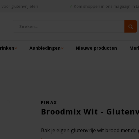
 voor glutenvrij eten
✓
Kom shoppen in ons magazijn in L
drinken
Aanbiedingen
Nieuwe producten
Mer
FINAX
Broodmix Wit - Glutenv
Bak je eigen glutenvrije wit brood met de 