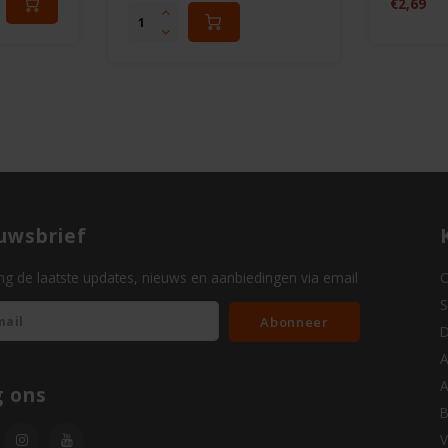
€2,69
uwsbrief
g de laatste updates, nieuws en aanbiedingen via email
O
S
Abonneer
D
A
A
g ons
B
V