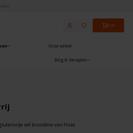
eiden
0,00
ken
Onze winkel
Blog & Recepten
☓
rij
glutenvrije wit broodmix van Finax