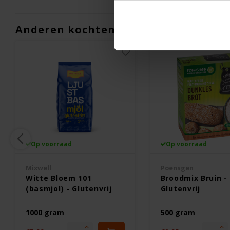
Anderen kochten ook
Op voorraad
Op voorraad
Mixwell
Poensgen
Witte Bloem 101
Broodmix Bruin -
(basmjol) - Glutenvrij
Glutenvrij
1000 gram
500 gram