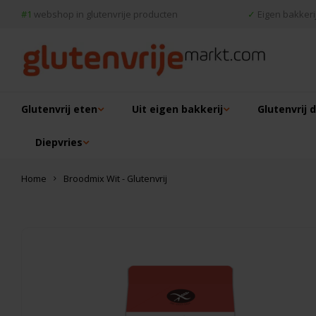
#1
webshop in glutenvrije producten
✓
Eigen bakkerij
Glutenvrij eten
Uit eigen bakkerij
Glutenvrij 
Diepvries
Home
Broodmix Wit - Glutenvrij
Dit vind je misschien ook leuk