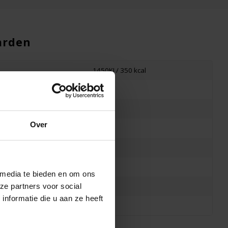
arden
1450KJ / 350 kcal
<0,5g
gd
<0,5g
Over
83g
5g
4g
 media te bieden en om ons
ze partners voor social
3g
nformatie die u aan ze heeft
0,02g