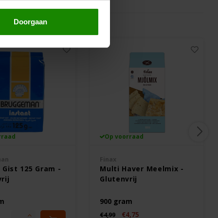
Doorgaan
rraad
Op voorraad
man
Finax
 Gist 125 Gram -
Multi Haver Meelmix -
rij
Glutenvrij
am
900 gram
€4,75
€4,99