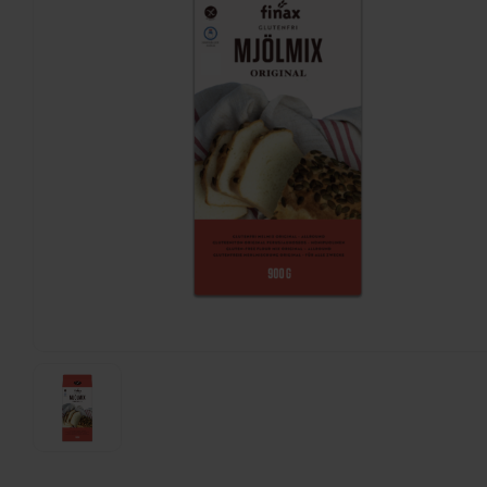
Schär
Cereal Flakes - Glutenvrij
300 gram
€4,40