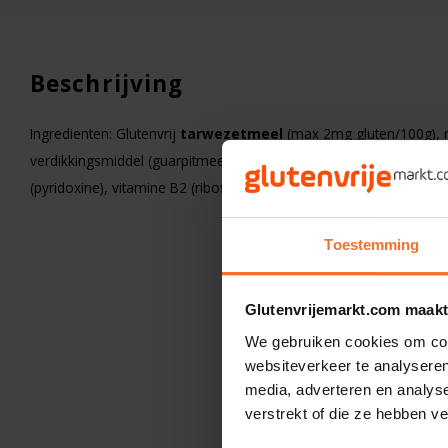
Beschrijving
Ingredienten: Glutenvrij
tarwezetmeel
(max 2mg gluten/100g),
verdikkingsmiddel (guarpitmeel), vitamine B3 (niacin), ijzer, vitam
(pyridoxine), vitamine B2 (riboflavin).
Toestemming
Glutenvrijemarkt.com maakt
We gebruiken cookies om cont
websiteverkeer te analyseren
media, adverteren en analys
verstrekt of die ze hebben v