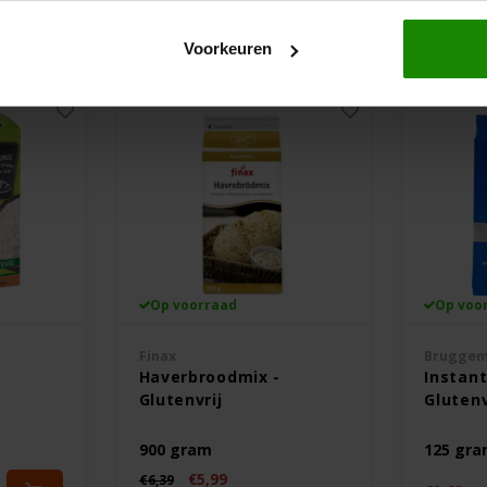
Voorkeuren
Op voorraad
Op voo
Finax
Brugge
Haverbroodmix -
Instant
Glutenvrij
Glutenv
900 gram
125 gr
€5,99
€6,39