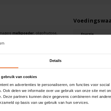
Voedingswa
 magere
melkpoeder
, oligofructose,
Energie
ine B1 (thiamine), vitamine B6
Vet
Waarvan verzadi
Details
Koolhydraten
Waarvan suikers
 gebruik van cookies
Vezels
ent en advertenties te personaliseren, om functies voor social
. Ook delen we informatie over uw gebruik van onze site met on
Eiwit
e. Deze partners kunnen deze gegevens combineren met andere i
Zout
erzameld op basis van uw gebruik van hun services.