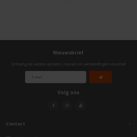
Odenwald
OKONO
Old El Paso
Nieuwsbrief
Onoff Spices
Ontvang de laatste updates, nieuws en aanbiedingen via email
Peak's Free From
Piaceri Mediterranei
Volg ons
Poensgen
Proceli
Contact
Riso Scotti