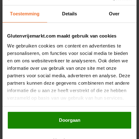
Gerelateerde producten
Hey! Pizza
Toestemming
Details
Over
Horizon
Glutenvrijemarkt.com maakt gebruik van cookies
I am Gluten Free
We gebruiken cookies om content en advertenties te
personaliseren, om functies voor social media te bieden
Inglese Gluten Free
en om ons websiteverkeer te analyseren. Ook delen we
informatie over uw gebruik van onze site met onze
Joannusmolen
partners voor social media, adverteren en analyse. Deze
Op voorraad
Op voorraad
partners kunnen deze gegevens combineren met andere
Het Blauwe Huis
Het Blauwe Huis
informatie die u aan ze heeft verstrekt of die ze hebben
King Soba
Witte Peper Gemalen
Roze Peper Biologisch
verzameld op basis van uw gebruik van hun services.
Biologisch 20 gram -
15 gram - Glutenvrij
Glutenvrij
Klein Duimpje
20 gram
15 gram
Doorgaan
Klepper & Klepper
€3,39
€3,19