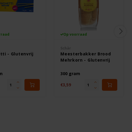
rraad
Op voorraad
Schär
ti - Glutenvrij
Meesterbakker Brood
Mehrkorn - Glutenvrij
am
300 gram
€3,59