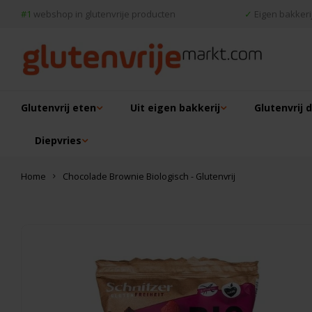
#1
webshop in glutenvrije producten
✓
Eigen bakkerij
Glutenvrij eten
Uit eigen bakkerij
Glutenvrij 
Diepvries
Home
Chocolade Brownie Biologisch - Glutenvrij
Dit vind je misschien ook leuk