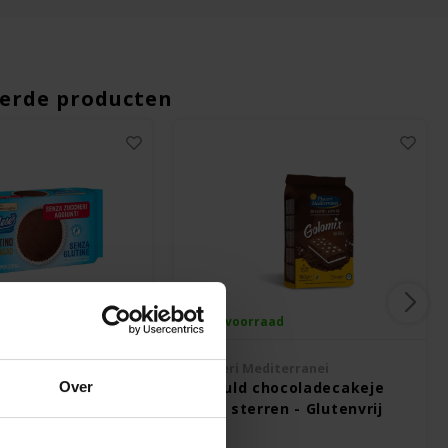
erde producten
ad
Op voorraad
ten Free
Piaceri Mediterranei
Over
cake (zonder
Gevuld chocoladecakeje
stuks - Glutenvrij
met sterren - Glutenvrij