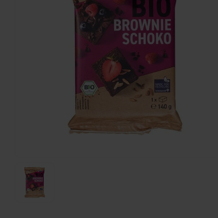
Schär
Meesterbakker Brood Classic - Glutenvrij
300 gram
€3,59