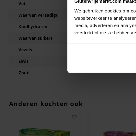
Glutenvrijemarkt.com maakt
100 gram
Vet
We gebruiken cookies om cont
€5,19
Waarvan verzadigd
websiteverkeer te analyseren
media, adverteren en analys
Koolhydraten
verstrekt of die ze hebben v
Waarvan suikers
Vezels
Eiwit
Zout
Anderen kochten ook