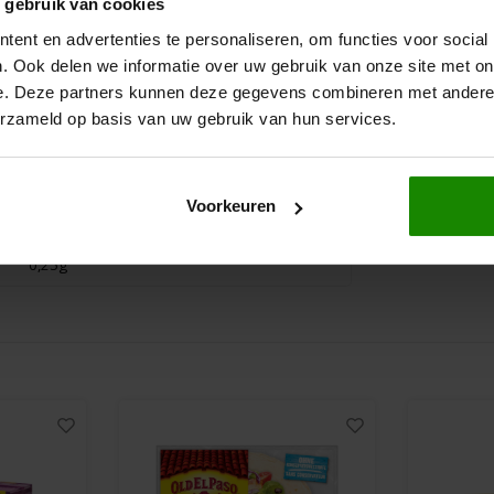
 gebruik van cookies
85 gram
160 gram
20g
ent en advertenties te personaliseren, om functies voor social
€3,89
€3,99
9,8g
. Ook delen we informatie over uw gebruik van onze site met on
e. Deze partners kunnen deze gegevens combineren met andere i
36g
erzameld op basis van uw gebruik van hun services.
28g
3,9g
Voorkeuren
5,5g
0,25g