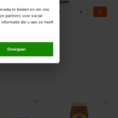
160 gram
 media te bieden en om ons
€5,30
ze partners voor social
nformatie die u aan ze heeft
Doorgaan