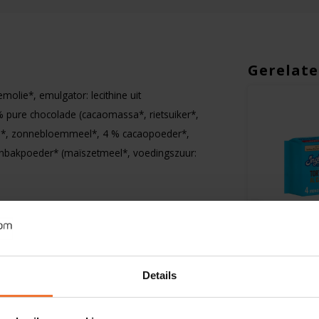
Gerelate
molie*, emulgator: lecithine uit
% pure chocolade (cacaomassa*, rietsuiker*,
meel*, zonnebloemmeel*, 4 % cacaopoeder*,
eenbakpoeder* (maïszetmeel*, voedingszuur:
Op voorraad
Op voorra
Damhert
Inglese Glu
Details
et
Chocolade Praline Minder
Chocolade
-
Suikers - Glutenvrij
suiker) 4 
1467KJ/351kcal