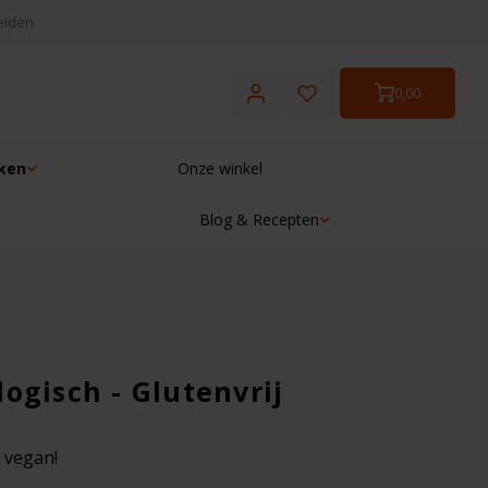
eiden
0,00
ken
Onze winkel
Blog & Recepten
☓
ogisch - Glutenvrij
n vegan!