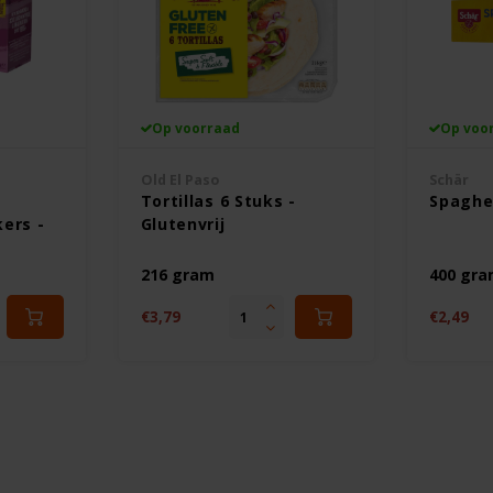
Op voorraad
Op voo
Old El Paso
Schär
Tortillas 6 Stuks -
Spaghet
ers -
Glutenvrij
216 gram
400 gr
€3,79
€2,49