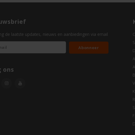
uwsbrief
g de laatste updates, nieuws en aanbiedingen via email
O
S
Abonneer
D
A
A
g ons
B
V
K
R
S
D