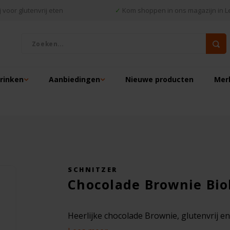
 voor glutenvrij eten
✓
Kom shoppen in ons magazijn in L
drinken
Aanbiedingen
Nieuwe producten
Mer
SCHNITZER
Chocolade Brownie Biol
Heerlijke chocolade Brownie, glutenvrij e