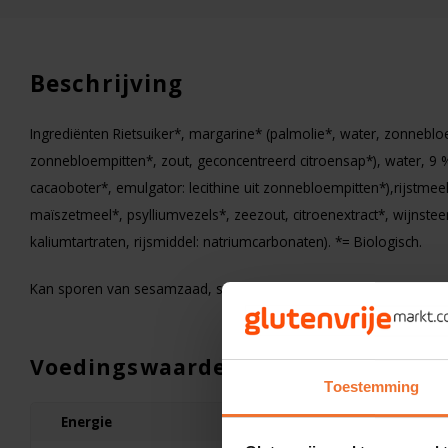
Beschrijving
Ingrediënten Rietsuiker*, margarine* (palmolie*, water, zonnebloe
zonnebloempitten*, zout, geconcentreerd citroensap*), water, 9 
cacaoboter*, emulgator: lecithine uit zonnebloempitten*),rijst
maïszetmeel*, psylliumvezels*, zeezout, citroenextract*, wijnst
kaliumtartraten, rijsmiddel: natriumcarbonaten). *= Biologisch.
Kan sporen van sesamzaad, soja, lupine en ei bevatten.
Op voorraad
Voedingswaarden
Bonvita
Toestemming
72% Pure Chocolade m
Hazelnoten Biologisch 
Energie
Glutenvrij