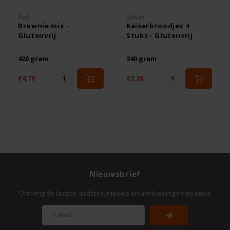
Odenwald
Ruf
Schär
Brownie mix -
Kaiserbroodjes 4
Glutenvrij
Stuks - Glutenvrij
OKONO
420 gram
240 gram
Old El Paso
€4,79
€3,20
Onoff Spices
Peak's Free From
Piaceri Mediterranei
Poensgen
Nieuwsbrief
Ontvang de laatste updates, nieuws en aanbiedingen via email
Proceli
Riso Scotti