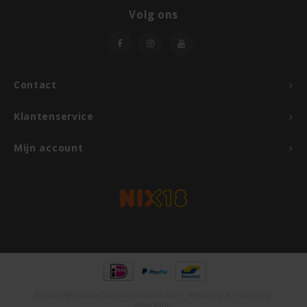
Volg ons
Rosies
Schär
Contact
Schnitzer
Klantenservice
Semper
Mijn account
Slaapmutske
Sublimix
Swiet Moffo
Tasty Me
© Copyright 2026 Glutenvrijemarkt.com - Webshop & marketing:
emarkable