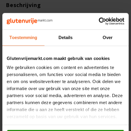
Beschrijving
Hey! Pizza
Ingrediënten: Maïszetmeel, Suiker, Maïsmeel, Rijstmeel, Zoetstof
Horizon
Sorbitol, Bakpoeder: Difosfaat, Rijsmiddel: Natriumbicarbonaat,
Natuurlijk citroenaroma met andere natuurlijke aroma's,
Toestemming
Details
Over
Verdikkingsmiddel: Guarpitmeel, Zout. Citroenglazuur: Suiker,
I am Gluten Free
Gemodificeerd Zetmeel, Citroenzuur, Natuurlijk Aroma.
Inglese Gluten Free
Glutenvrijemarkt.com maakt gebruik van cookies
Gerelateerde producten
We gebruiken cookies om content en advertenties te
Joannusmolen
personaliseren, om functies voor social media te bieden
en om ons websiteverkeer te analyseren. Ook delen we
King Soba
informatie over uw gebruik van onze site met onze
partners voor social media, adverteren en analyse. Deze
Klein Duimpje
partners kunnen deze gegevens combineren met andere
informatie die u aan ze heeft verstrekt of die ze hebben
Klepper & Klepper
verzameld op basis van uw gebruik van hun services.
Op voorraad
Op voorraad