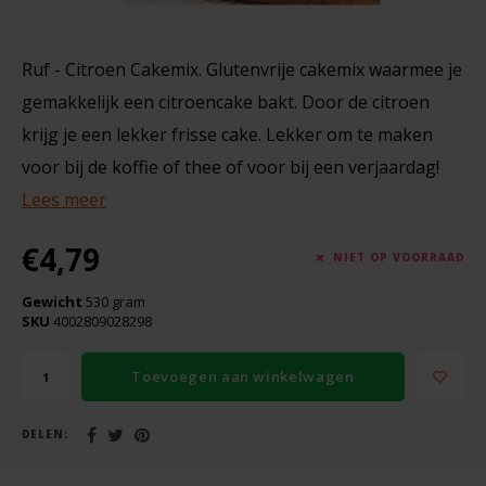
Boeken
De Bron
Overig
Ruf - Citroen Cakemix. Glutenvrije cakemix waarmee je
Dijksterhuis Teffvolkoren
gemakkelijk een citroencake bakt. Door de citroen
Doves Farm
krijg je een lekker frisse cake. Lekker om te maken
voor bij de koffie of thee of voor bij een verjaardag!
Fiordifrutta
Lees meer
Gullón
€4,79
NIET OP VOORRAAD
Guto's
Gewicht
530 gram
SKU
4002809028298
Hammermühle
Toevoegen aan winkelwagen
Happy Farm
DELEN:
Het Blauwe Huis