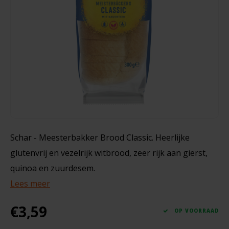
Noten, Zaden & Superfood
Bonvita
240 gram
Healthy by Moms in shape
Candy Tree
€3,99
Bewuste Voeding
Cenovis
Miss Glutenvrij's Favorieten
Cereal
Najaarsproducten
Ciao Gluten
Schar - Meesterbakker Brood Classic. Heerlijke
glutenvrij en vezelrijk witbrood, zeer rijk aan gierst,
Toastabags
Consenza
quinoa en zuurdesem.
Bakvormen
Lees meer
Corn Crake
Voedingssupplementen
€3,59
Damhert
OP VOORRAAD