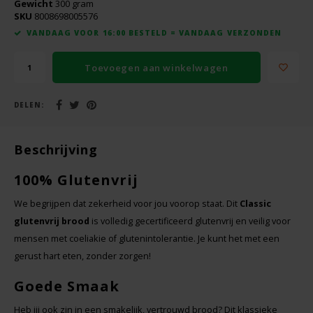
Gewicht
300 gram
Boeken
De Bron
SKU
8008698005576
VANDAAG VOOR 16:00 BESTELD = VANDAAG VERZONDEN
Overig
Dijksterhuis Teffvolkoren
Toevoegen aan winkelwagen
Doves Farm
DELEN:
Fiordifrutta
Beschrijving
Gullón
100% Glutenvrij
Guto's
We begrijpen dat zekerheid voor jou voorop staat. Dit
Classic
glutenvrij brood
is volledig gecertificeerd glutenvrij en veilig voor
Hammermühle
mensen met coeliakie of glutenintolerantie. Je kunt het met een
gerust hart eten, zonder zorgen!
Happy Farm
Goede Smaak
Het Blauwe Huis
Heb jij ook zin in een smakelijk, vertrouwd brood? Dit klassieke