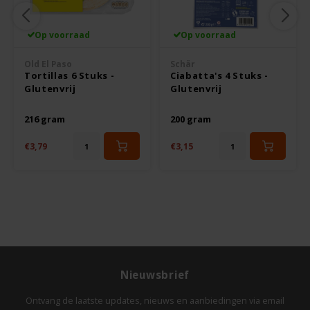
Rosies
Op voorraad
Op voorraad
Old El Paso
Schär
Schär
Tortillas 6 Stuks -
Ciabatta's 4 Stuks -
Glutenvrij
Glutenvrij
Schnitzer
216 gram
200 gram
Semper
€3,79
€3,15
Slaapmutske
Sublimix
Swiet Moffo
Nieuwsbrief
Tasty Me
Ontvang de laatste updates, nieuws en aanbiedingen via email