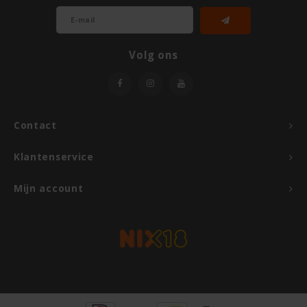
TerraSana
Turtle
Volg ons
VA Foods/NOMM'it
VAT'M
Contact
Yakso
Klantenservice
Yam
Mijn account
Your Organic Nature