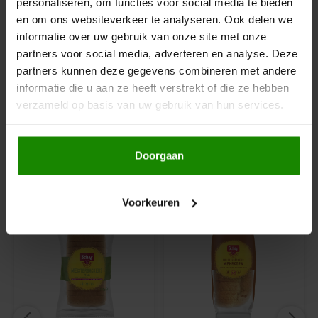
Le Poole
personaliseren, om functies voor social media te bieden
Kippeneivrij
en om ons websiteverkeer te analyseren. Ook delen we
Pindavrij
informatie over uw gebruik van onze site met onze
Leev
Lupinevrij
partners voor social media, adverteren en analyse. Deze
Zonder toegevoegde suikers
partners kunnen deze gegevens combineren met andere
Le pain des Fleurs
Tarwevrij
informatie die u aan ze heeft verstrekt of die ze hebben
Koemelkvrij
verzameld op basis van uw gebruik van hun services.
Notenvrij
Lima
Sesamvrij
Notenvrij
Lisa's Choice
Doorgaan
Gerelateerde producten
Mixwell
Voorkeuren
Nairn's
Nakd
Nutrifree