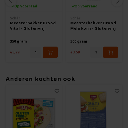
Odenwald
Op voorraad
Op voorraad
Schär
Schär
OKONO
Meesterbakker Brood
Meesterbakker Brood
Vital - Glutenvrij
Mehrkorn - Glutenvrij
Old El Paso
350 gram
300 gram
Onoff Spices
€3,79
€3,59
Peak's Free From
Anderen kochten ook
Piaceri Mediterranei
Poensgen
Proceli
Riso Scotti