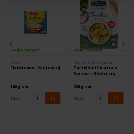
Le Poole
Leev
Le pain des Fleurs
Lima
Op voorraad
Op voorraad
Schär
Piaceri Mediterranei
Lisa's Choice
Flatbreads - Glutenvrij
Tortelloni Ricotta e
Spinaci - Glutenvrij
Mixwell
180 gram
250 gram
Nairn's
€3,60
€5,99
Nakd
Nutrifree