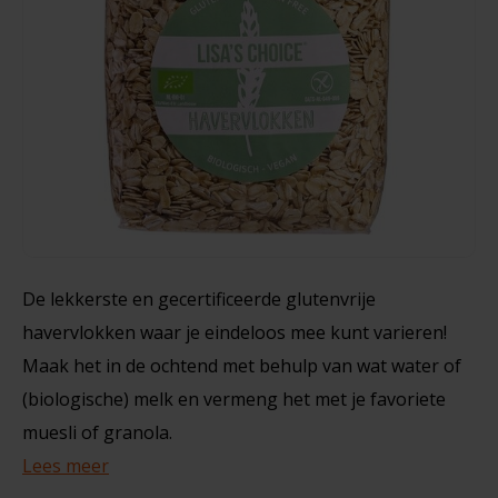
Noten, Zaden & Superfood
Bonvita
350 gram
Healthy by Moms in shape
Candy Tree
€4,99
Bewuste Voeding
Cenovis
Miss Glutenvrij's Favorieten
Cereal
Najaarsproducten
Ciao Gluten
De lekkerste en gecertificeerde glutenvrije
havervlokken waar je eindeloos mee kunt varieren!
Toastabags
Consenza
Maak het in de ochtend met behulp van wat water of
Bakvormen
(biologische) melk en vermeng het met je favoriete
Corn Crake
muesli of granola.
Voedingssupplementen
Damhert
Lees meer