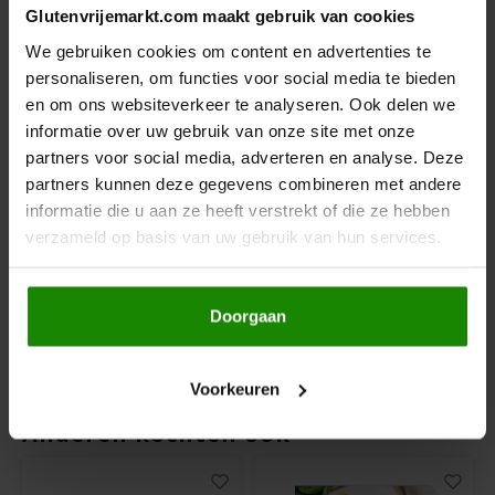
Glutenvrijemarkt.com maakt gebruik van cookies
Hey! Pizza
We gebruiken cookies om content en advertenties te
personaliseren, om functies voor social media te bieden
Horizon
en om ons websiteverkeer te analyseren. Ook delen we
informatie over uw gebruik van onze site met onze
I am Gluten Free
partners voor social media, adverteren en analyse. Deze
Op voorraad
Op voorraad
partners kunnen deze gegevens combineren met andere
Inglese Gluten Free
informatie die u aan ze heeft verstrekt of die ze hebben
Lisa's Choice
Schär
verzameld op basis van uw gebruik van hun services.
Havermout Biologisch
Havervlokken 500
450 gram - Glutenvrij
gram - Glutenvrij
Joannusmolen
450 gram
500 gram
Doorgaan
King Soba
€3,69
€2,99
Klein Duimpje
Voorkeuren
Anderen kochten ook
Klepper & Klepper