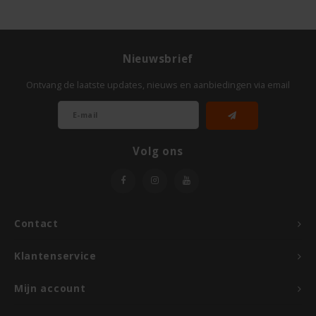
Odenwald
OKONO
Nieuwsbrief
Ontvang de laatste updates, nieuws en aanbiedingen via email
Old El Paso
Onoff Spices
Volg ons
Peak's Free From
Piaceri Mediterranei
Contact
Poensgen
Klantenservice
Proceli
Mijn account
Riso Scotti