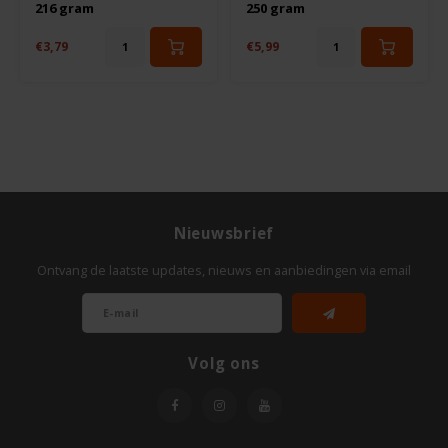
216 gram
250 gram
Odenwald
€3,79
€5,99
OKONO
Old El Paso
Onoff Spices
Peak's Free From
Nieuwsbrief
Ontvang de laatste updates, nieuws en aanbiedingen via email
Piaceri Mediterranei
Poensgen
Volg ons
Proceli
Riso Scotti