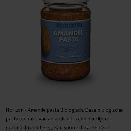
Noten, Zaden & Superfood
Bonvita
Healthy by Moms in shape
Schär
Candy Tree
Crackers - Glutenvrij
Bewuste Voeding
Cenovis
210 gram
Miss Glutenvrij's Favorieten
Cereal
€3,70
Najaarsproducten
Ciao Gluten
Toastabags
Consenza
Bakvormen
Corn Crake
Horizon - Amandelpasta Biologisch. Deze biologische
Voedingssupplementen
pasta op basis van amandelen is een heerlijk en
Damhert
gezond (brood)beleg. Kan sporen bevatten van