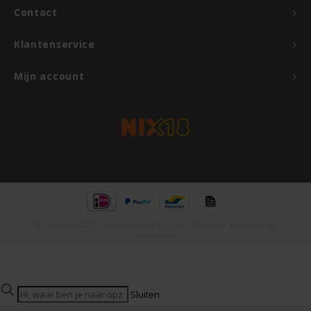
Contact
Rosies
Klantenservice
Schär
Mijn account
Schnitzer
Semper
Slaapmutske
Sublimix
© Copyright 2026 Glutenvrijemarkt.com - Webshop & marketing:
emarkable
Swiet Moffo
Tasty Me
Sluiten
Populaire zoektermen