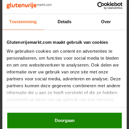
Kan sporen bevatten van
p
inda
, andere
n
oten
en
s
esam
.
Hey! Pizza
* Van biologische landbouw.
Toestemming
Details
Over
Horizon
Gerelateerde producten
I am Gluten Free
Glutenvrijemarkt.com maakt gebruik van cookies
We gebruiken cookies om content en advertenties te
Inglese Gluten Free
personaliseren, om functies voor social media te bieden
en om ons websiteverkeer te analyseren. Ook delen we
Joannusmolen
informatie over uw gebruik van onze site met onze
partners voor social media, adverteren en analyse. Deze
King Soba
partners kunnen deze gegevens combineren met andere
informatie die u aan ze heeft verstrekt of die ze hebben
Op voorraad
Op voorraad
verzameld op basis van uw gebruik van hun services.
Klein Duimpje
Horizon
Horizon
Hazelnootpasta
Gemengde
Klepper & Klepper
Biologisch - Glutenvrij
Notenpasta
Doorgaan
Biologisch - Glutenvrij
350 gram
350 gram