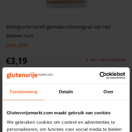
Boeken
De Bron
Overig
Dijksterhuis Teffvolkoren
Biologische sereh gemalen citroengras van Het
Doves Farm
Blauwe Huis.
Lees meer
Fiordifrutta
€3,19
NIET OP VOORRAAD
Gullón
Gewicht
20 gram
Artikelcode
5006220
Guto's
SKU
8715487040839
Toestemming
Details
Over
Hammermühle
Toevoegen aan winkelwagen
Happy Farm
Glutenvrijemarkt.com maakt gebruik van cookies
DELEN:
We gebruiken cookies om content en advertenties te
Het Blauwe Huis
personaliseren, om functies voor social media te bieden