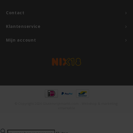
Odenwald
Contact
OKONO
Klantenservice
Old El Paso
Mijn account
Onoff Spices
Peak's Free From
Piaceri Mediterranei
Poensgen
© Copyright 2026 Glutenvrijemarkt.com - Webshop & marketing:
emarkable
Proceli
Riso Scotti