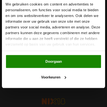
We gebruiken cookies om content en advertenties te
Nieuwsbrief
Noten, Zaden & Superfood
personaliseren, om functies voor social media te bieden
Bonvita
Ontvang de laatste updates, nieuws en aanbiedingen via email
en om ons websiteverkeer te analyseren. Ook delen we
Healthy by Moms in shape
informatie over uw gebruik van onze site met onze
Candy Tree
partners voor social media, adverteren en analyse. Deze
partners kunnen deze gegevens combineren met andere
Bewuste Voeding
Cenovis
Volg ons
informatie die u aan ze heeft verstrekt of die ze hebben
verzameld op basis van uw gebruik van hun services.
Miss Glutenvrij's Favorieten
Cereal
Najaarsproducten
Ciao Gluten
Doorgaan
Contact
Toastabags
Klantenservice
Consenza
Voorkeuren
Mijn account
Bakvormen
Corn Crake
Voedingssupplementen
Damhert