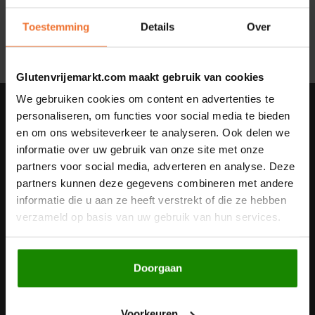
Geen producten gevonden!...
Noten, Zaden & Superfood
Toestemming
Details
Over
Bonvita
Healthy by Moms in shape
Candy Tree
Glutenvrijemarkt.com maakt gebruik van cookies
Bewuste Voeding
We gebruiken cookies om content en advertenties te
Cenovis
Nieuwsbrief
personaliseren, om functies voor social media te bieden
en om ons websiteverkeer te analyseren. Ook delen we
Miss Glutenvrij's Favorieten
Ontvang de laatste updates, nieuws en aanbiedingen via email
Cereal
informatie over uw gebruik van onze site met onze
partners voor social media, adverteren en analyse. Deze
Najaarsproducten
Ciao Gluten
partners kunnen deze gegevens combineren met andere
informatie die u aan ze heeft verstrekt of die ze hebben
Volg ons
Toastabags
Consenza
verzameld op basis van uw gebruik van hun services.
Bakvormen
Corn Crake
Doorgaan
Contact
Voedingssupplementen
Damhert
Klantenservice
Voorkeuren