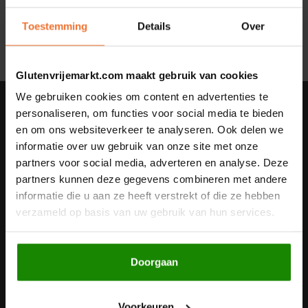
Geen producten gevonden!...
Noten, Zaden & Superfood
Toestemming
Details
Over
Bonvita
Healthy by Moms in shape
Candy Tree
Glutenvrijemarkt.com maakt gebruik van cookies
Bewuste Voeding
We gebruiken cookies om content en advertenties te
Cenovis
Nieuwsbrief
personaliseren, om functies voor social media te bieden
en om ons websiteverkeer te analyseren. Ook delen we
Miss Glutenvrij's Favorieten
Ontvang de laatste updates, nieuws en aanbiedingen via email
Cereal
informatie over uw gebruik van onze site met onze
partners voor social media, adverteren en analyse. Deze
Najaarsproducten
Ciao Gluten
partners kunnen deze gegevens combineren met andere
informatie die u aan ze heeft verstrekt of die ze hebben
Volg ons
Toastabags
Consenza
verzameld op basis van uw gebruik van hun services.
Bakvormen
Corn Crake
Doorgaan
Contact
Voedingssupplementen
Damhert
Klantenservice
Voorkeuren