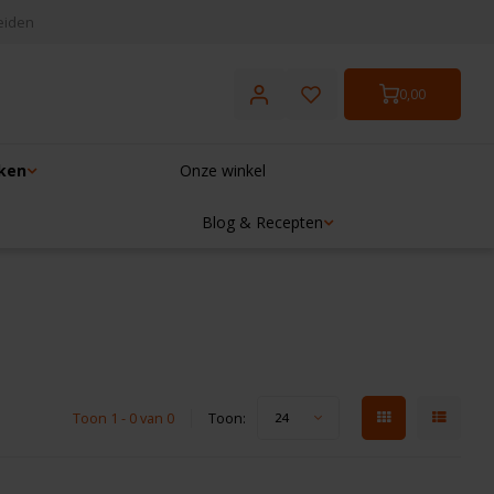
eiden
0,00
ken
Onze winkel
Blog & Recepten
Toon 1 - 0 van 0
Toon:
24