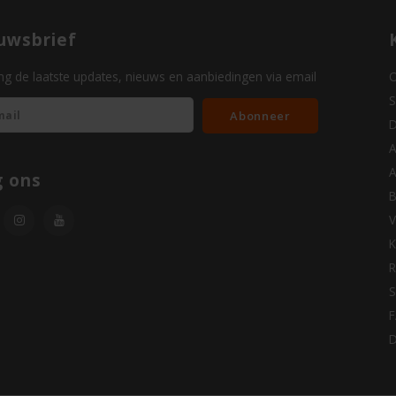
uwsbrief
g de laatste updates, nieuws en aanbiedingen via email
O
S
Abonneer
D
A
A
g ons
B
V
K
R
S
D