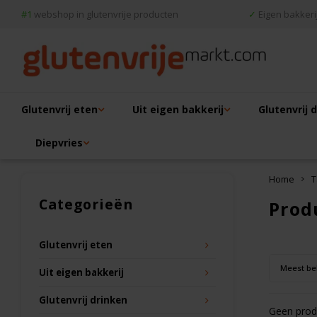
#1
webshop in glutenvrije producten
✓
Eigen bakkerij
Glutenvrij eten
Uit eigen bakkerij
Glutenvrij 
Diepvries
Home
T
Categorieën
Prod
Glutenvrij eten
Meest be
Uit eigen bakkerij
Glutenvrij drinken
Geen produ