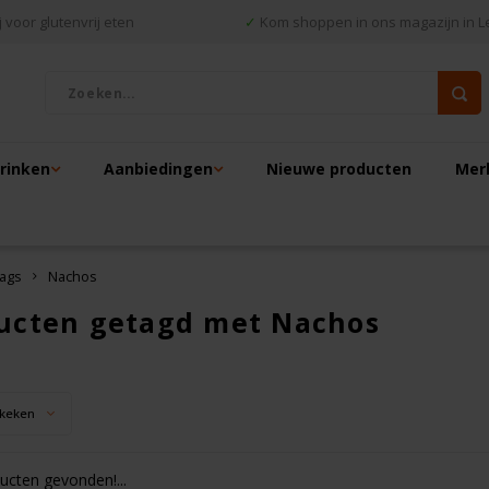
 voor glutenvrij eten
✓
Kom shoppen in ons magazijn in L
drinken
Aanbiedingen
Nieuwe producten
Mer
ags
Nachos
ucten getagd met Nachos
keken
cten gevonden!...