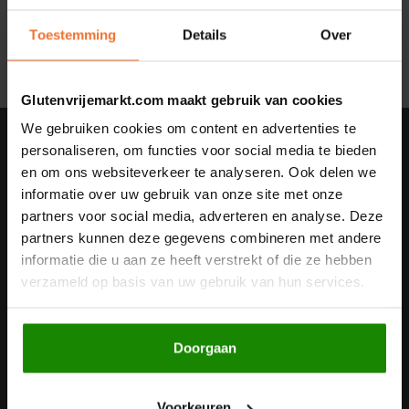
Geen producten gevonden!...
Noten, Zaden & Superfood
Toestemming
Details
Over
Bonvita
Healthy by Moms in shape
Candy Tree
Glutenvrijemarkt.com maakt gebruik van cookies
Bewuste Voeding
We gebruiken cookies om content en advertenties te
Cenovis
Nieuwsbrief
personaliseren, om functies voor social media te bieden
en om ons websiteverkeer te analyseren. Ook delen we
Miss Glutenvrij's Favorieten
Ontvang de laatste updates, nieuws en aanbiedingen via email
Cereal
informatie over uw gebruik van onze site met onze
partners voor social media, adverteren en analyse. Deze
Najaarsproducten
Ciao Gluten
partners kunnen deze gegevens combineren met andere
informatie die u aan ze heeft verstrekt of die ze hebben
Volg ons
Toastabags
Consenza
verzameld op basis van uw gebruik van hun services.
Bakvormen
Corn Crake
Doorgaan
Contact
Voedingssupplementen
Damhert
Klantenservice
Voorkeuren