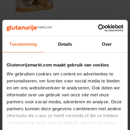
Noten, Zaden & Superfood
Bonvita
Healthy by Moms in shape
Op voorraad
Candy Tree
Inglese Gluten Free
Bewuste Voeding
Savoiardi (Lange
Cenovis
Toestemming
Details
Over
Vingers) 180 gram -
Glutenvrij
180 gram
Miss Glutenvrij's Favorieten
Cereal
Glutenvrijemarkt.com maakt gebruik van cookies
€4,20
Najaarsproducten
Ciao Gluten
We gebruiken cookies om content en advertenties te
personaliseren, om functies voor social media te bieden
Toastabags
en om ons websiteverkeer te analyseren. Ook delen we
Consenza
informatie over uw gebruik van onze site met onze
Toon:
24
partners voor social media, adverteren en analyse. Deze
Bakvormen
Corn Crake
partners kunnen deze gegevens combineren met andere
informatie die u aan ze heeft verstrekt of die ze hebben
Voedingssupplementen
Damhert
verzameld op basis van uw gebruik van hun services.