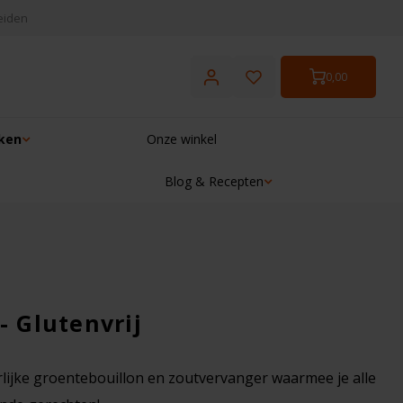
eiden
0,00
ken
Onze winkel
Blog & Recepten
☓
- Glutenvrij
erlijke groentebouillon en zoutvervanger waarmee je alle