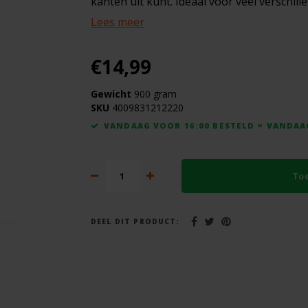
kanten uit kunt. Ideaal voor veel verschil
Lees meer
€14,99
Gewicht
900 gram
SKU
4009831212220
VANDAAG VOOR 16:00 BESTELD = VANDA
To
DEEL DIT PRODUCT: