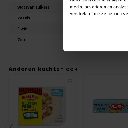
100 gram
media, adverteren en analys
Waarvan suikers
€2,39
verstrekt of die ze hebben v
Vezels
Eiwit
Zout
Anderen kochten ook