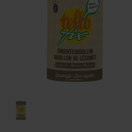
Barilla
Lasagne - Glutenvrij
250 gram
€3,99