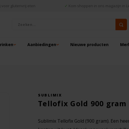
 voor glutenvrij eten
✓
Kom shoppen in ons magazijn in L
drinken
Aanbiedingen
Nieuwe producten
Mer
SUBLIMIX
Tellofix Gold 900 gram 
Sublimix Tellofix Gold (900 gram). Een he