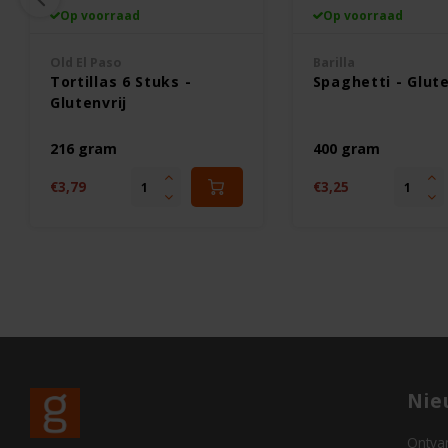
Op voorraad
Op voorraad
Old El Paso
Barilla
Tortillas 6 Stuks -
Spaghetti - Glute
Glutenvrij
216 gram
400 gram
€3,79
€3,25
Nie
Ontvan