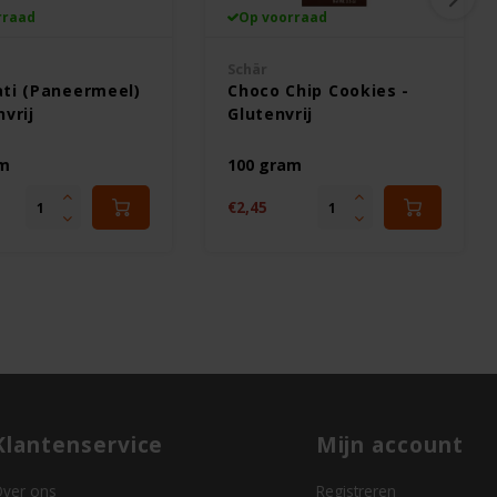
rraad
Op voorraad
Schär
ati (Paneermeel)
Choco Chip Cookies -
nvrij
Glutenvrij
am
100 gram
€2,45
Klantenservice
Mijn account
ver ons
Registreren