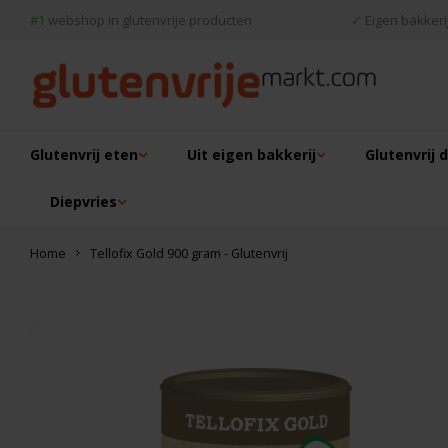
#1
webshop in glutenvrije producten
✓
Eigen bakkerij
Glutenvrij eten
Uit eigen bakkerij
Glutenvrij 
Diepvries
Home
Tellofix Gold 900 gram - Glutenvrij
Dit vind je misschien ook leuk