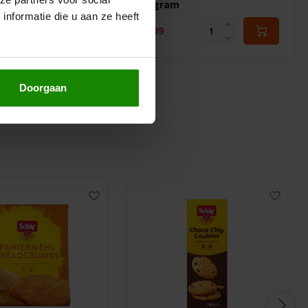
550 gram
nformatie die u aan ze heeft
€13,99
Doorgaan