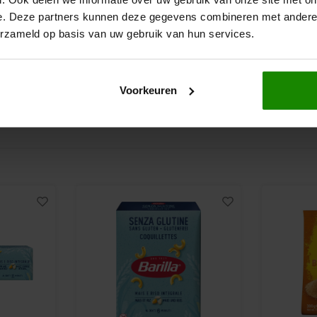
200 gram
540 gram
e. Deze partners kunnen deze gegevens combineren met andere i
0,1g
€3,59
€11,99
erzameld op basis van uw gebruik van hun services.
0,2g
Voorkeuren
1,0g