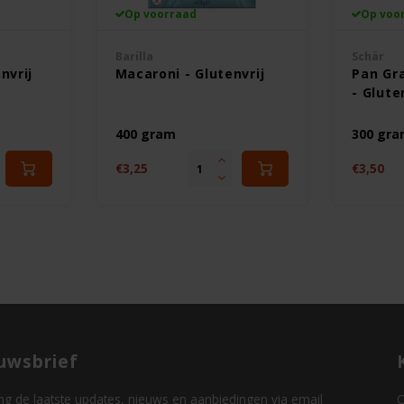
Op voorraad
Op voo
Barilla
Schär
nvrij
Macaroni - Glutenvrij
Pan Gr
- Glute
400 gram
300 gr
€3,25
€3,50
uwsbrief
g de laatste updates, nieuws en aanbiedingen via email
O