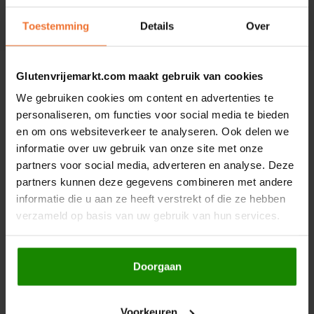
Boeken
De Bron
Toestemming
Details
Over
DELEN:
Overig
Dijksterhuis Teffvolkoren
Beschrijving
Glutenvrijemarkt.com maakt gebruik van cookies
Doves Farm
We gebruiken cookies om content en advertenties te
Anderen kochten ook
personaliseren, om functies voor social media te bieden
Fiordifrutta
en om ons websiteverkeer te analyseren. Ook delen we
informatie over uw gebruik van onze site met onze
Gullón
partners voor social media, adverteren en analyse. Deze
partners kunnen deze gegevens combineren met andere
Guto's
informatie die u aan ze heeft verstrekt of die ze hebben
verzameld op basis van uw gebruik van hun services.
Hammermühle
Op voorraad
Op voorraad
Happy Farm
Doorgaan
Schär
Het Blauwe Huis
Het Blauwe Huis
Meesterbakker Brood
Pepermunt
Voorkeuren