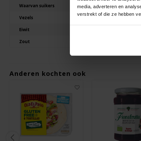
110 gram
Waarvan suikers
34g
media, adverteren en analys
verstrekt of die ze hebben v
€3,69
Vezels
2,5g
Eiwit
0g
Zout
0,07g
Anderen kochten ook