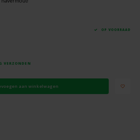
e havermout!
OP VOORRAAD
AG VERZONDEN
evoegen aan winkelwagen