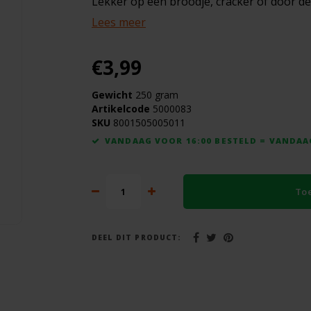
Lekker op een broodje, cracker of door d
Lees meer
€3,99
Gewicht
250 gram
Artikelcode
5000083
SKU
8001505005011
VANDAAG VOOR 16:00 BESTELD = VANDA
To
DEEL DIT PRODUCT: