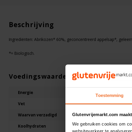
Beschrijving
Ingrediënten: Abrikozen* 60%, geconcentreerd appelsap*, geleerm
*= Biologisch.
Voedingswaarden
Energie
655kJ/155kcal
Op voorraad
Toestemming
Vet
0g
Onoff Spices
Sambal Badjak Biologi
Glutenvrijemarkt.com maakt
Waarvan verzadigd
0g
- Glutenvrij
We gebruiken cookies om cont
Koolhydraten
38g
websiteverkeer te analyseren