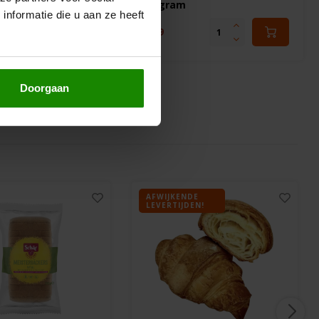
250 gram
nformatie die u aan ze heeft
€3,99
Doorgaan
AFWIJKENDE
LEVERTIJDEN!