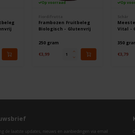
Op voorraad
Op voo
Fiordifrutta
Schär
tbeleg
Frambozen Fruitbeleg
Meeste
envrij
Biologisch - Glutenvrij
Vital - 
250 gram
350 gr
€3,99
€3,79
uwsbrief
g de laatste updates, nieuws en aanbiedingen via email
O