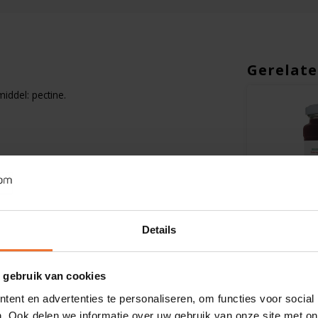
Gerelate
iddel: pectine.
Op voorraad
Op voorra
Details
Onoff Spices
Fiordifrutta
sch
Thaise Tom Kha Soep
Aardbeien
 gebruik van cookies
Biologisich - Glutenvrij
Biologisch
ent en advertenties te personaliseren, om functies voor social
. Ook delen we informatie over uw gebruik van onze site met on