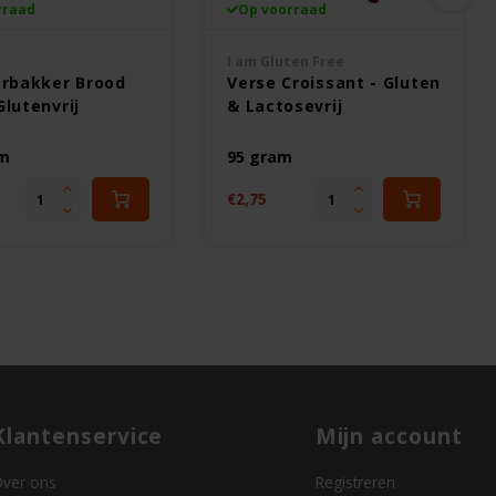
rraad
Op voorraad
I am Gluten Free
rbakker Brood
Verse Croissant - Gluten
Glutenvrij
& Lactosevrij
am
95 gram
€2,75
Klantenservice
Mijn account
ver ons
Registreren