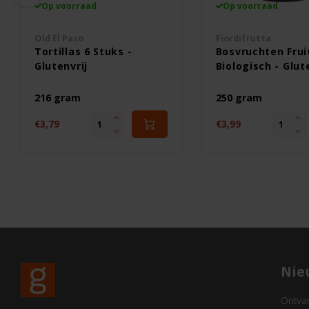
Op voorraad
Op voorraad
Old El Paso
Fiordifrutta
Tortillas 6 Stuks -
Bosvruchten Frui
Glutenvrij
Biologisch - Glut
216 gram
250 gram
€3,79
€3,99
Nie
Ontvan