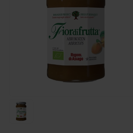
Fiordifrutta
Blauwe Bosbes Fruitbeleg Biologisch - Glutenvrij
250 gram
€3,99