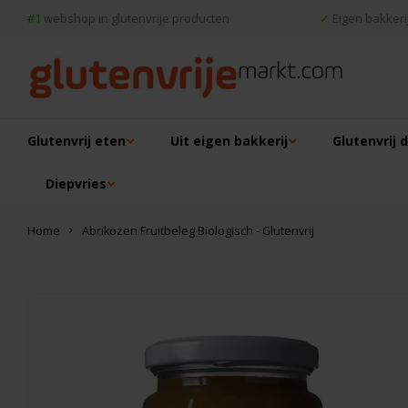
#1
webshop in glutenvrije producten
✓
Eigen bakkerij
Glutenvrij eten
Uit eigen bakkerij
Glutenvrij 
Diepvries
Home
Abrikozen Fruitbeleg Biologisch - Glutenvrij
Dit vind je misschien ook leuk