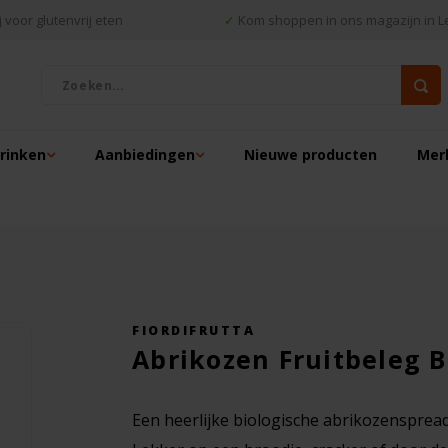
 voor glutenvrij eten
✓
Kom shoppen in ons magazijn in L
drinken
Aanbiedingen
Nieuwe producten
Mer
FIORDIFRUTTA
Abrikozen Fruitbeleg Bi
Een heerlijke biologische abrikozenspread 