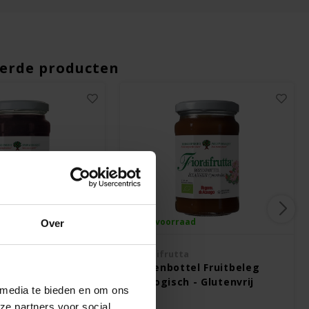
erde producten
ad
Op voorraad
Over
Fiordifrutta
 Fruitbeleg
Rozenbottel Fruitbeleg
 - Glutenvrij
Biologisch - Glutenvrij
 media te bieden en om ons
ze partners voor social