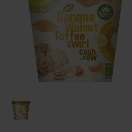
Hey! Pizza
Premium Pizzabodems Ø 29cm 2 stuks - Glutenvri
450 gram
€8,95