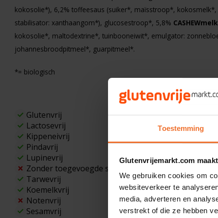
500 gram
kokosolie*), 6,2% toffeesaus (suiker*, maïsstroop*, kokosmelk*,
€7,25
stabilisator: xanthaangom*), glucosestroop*, 5,8%
€9,75
CASHEWmelk
kokosolie*, maltodextrine*, tuinbooneiwit*, emulgator: zonnebloem
johannesbroodpitmeel*, guarpitmeel*.
*= biologisch
Glutenvrij
Lactosevrij
Toestemming
Kippeneivrij
Pindavrij
Lupinevrij
Glutenvrijemarkt.com maakt
Zonder toegevoegde suikers
We gebruiken cookies om cont
Tarwevrij
websiteverkeer te analyseren
Koemelkvrij
media, adverteren en analys
Notenvrij
Sesamvrij
verstrekt of die ze hebben v