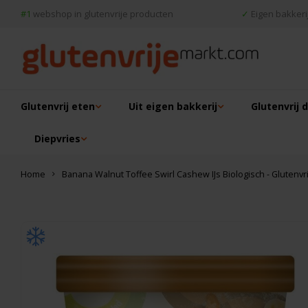
#1
webshop in glutenvrije producten
✓
Eigen bakkerij
Glutenvrij eten
Uit eigen bakkerij
Glutenvrij 
Diepvries
Home
Banana Walnut Toffee Swirl Cashew IJs Biologisch - Glutenvri
Dit vind je misschien ook leuk