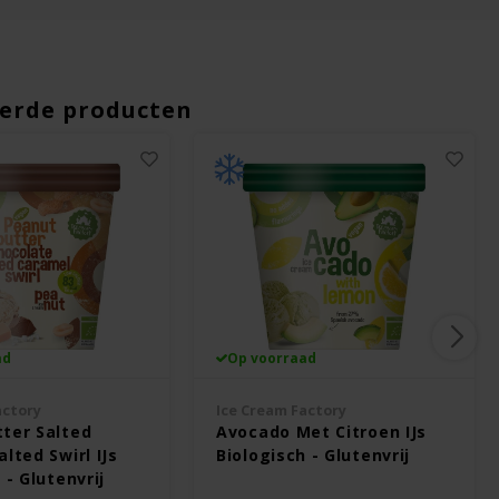
erde producten
ad
Op voorraad
actory
Ice Cream Factory
ter Salted
Avocado Met Citroen IJs
lted Swirl IJs
Biologisch - Glutenvrij
 - Glutenvrij