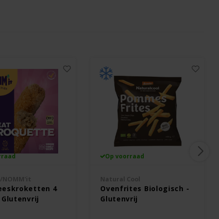
rraad
Op voorraad
s/NOMM'it
Natural Cool
eeskroketten 4
Ovenfrites Biologisch -
 Glutenvrij
Glutenvrij