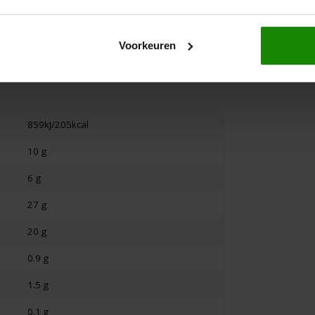
Voorkeuren
859kJ/205kcal
10 g
6 g
27 g
20 g
0.9 g
1.5 g
0.1 g