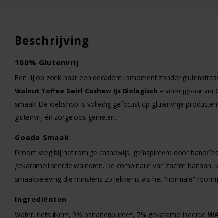
Beschrijving
100% Glutenvrij
ACTIE-25%
Ben jij op zoek naar een decadent ijsmoment zonder glutenstres
Walnut Toffee Swirl Cashew IJs Biologisch
– verkrijgbaar via 
smaak. De webshop is volledig gefocust op glutenvrije producten en
glutenvrij én zorgeloos genieten.
Goede Smaak
Droom weg bij het romige cashew­ijs, geïnspireerd door banoffe
Op voorraad
gekaramelliseerde walnoten. De combinatie van zachte banaan, kr
smaakbeleving die minstens zo lekker is als het “normale” roomij
IJssalon L'Arcobaleno
Ruby Raspberry -
Ingrediënten
Glutenvrij
Water, rietsuiker*, 9% bananenpuree*, 7% gekaramelliseerde
WA