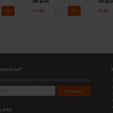
380 gram
320 gr
€11,69
€7,89
uwsbrief
g de laatste updates, nieuws en aanbiedingen via email
O
S
Abonneer
D
A
A
g ons