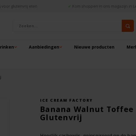
 voor glutenvrij eten
✓
Kom shoppen in ons magazijn in L
drinken
Aanbiedingen
Nieuwe producten
Mer
j
ICE CREAM FACTORY
Banana Walnut Toffee S
Glutenvrij
Heerlijk cashewijs, geinspireerd op de b