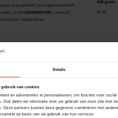
70 gram
300 gram
 water, maïszetmeel*, zout, tapiocazetmeel*,
€2,79
€5,99
(water, 3,1%
CASHEWNOTEN
*, zeezout),
lecithine*, stabilisatoren:
Details
 gebruik van cookies
ent en advertenties te personaliseren, om functies voor social
. Ook delen we informatie over uw gebruik van onze site met on
e. Deze partners kunnen deze gegevens combineren met andere i
erzameld op basis van uw gebruik van hun services.