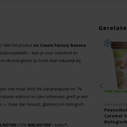
Gerelate
NIEUW
s? Met het product
Ice Cream Factory Banana
GlutenvrijeMarkt – kies je voor zekerheid én
 dit biologische ijs hoort daar natuurlijk bij:
e­pie: met maar liefst 9% bananenpuree en 7%
Op voorraad
Op voorra
okante walnoot en rijke toffeesaus geeft je een
s — maar dan bewust, glutenvrij en biologisch.
NICE
Ice Cream F
Aardbeienijsje met
Peanutbut
Slagroom - Glutenvrij
Caramel Sa
Biologisch
LNOTEN
(73%
WALNOTEN
*, suiker*,