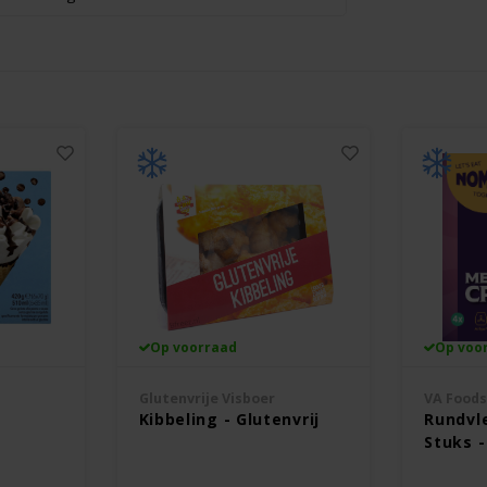
Op voorraad
Op voo
Glutenvrije Visboer
VA Food
Kibbeling - Glutenvrij
Rundvl
Stuks -