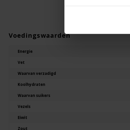
Voedingswaarden
Energie
Vet
Waarvan verzadigd
Koolhydraten
Waarvan suikers
Vezels
Eiwit
Zout