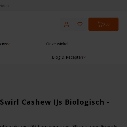
eiden
0,00
ken
Onze winkel
Blog & Recepten
☓
wirl Cashew IJs Biologisch -
anoffee pie, met 9% bananenpuree, 7% gekaramaliseerde