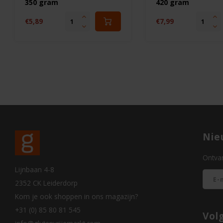
350 gram
420 gram
€5,89
€7,99
Nie
Ontvan
Lijnbaan 4-8
2352 CK Leiderdorp
Kom je ook shoppen in ons magazijn?
+31 (0) 85 80 81 545
Vol