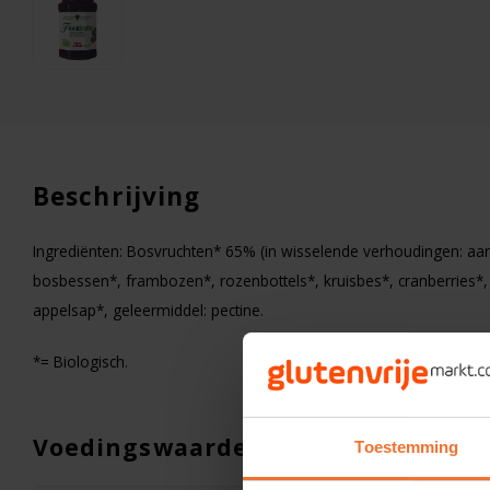
Beschrijving
Ingrediënten: Bosvruchten* 65% (in wisselende verhoudingen: a
bosbessen*, frambozen*, rozenbottels*, kruisbes*, cranberries*
appelsap*, geleermiddel: pectine.
*= Biologisch.
Voedingswaarden
Toestemming
Op voorraad