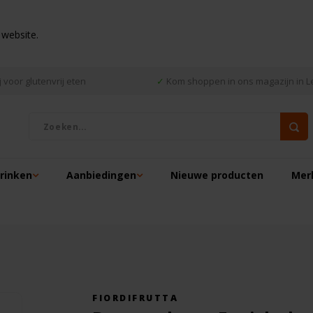
 website.
 voor glutenvrij eten
✓
Kom shoppen in ons magazijn in L
drinken
Aanbiedingen
Nieuwe producten
Mer
FIORDIFRUTTA