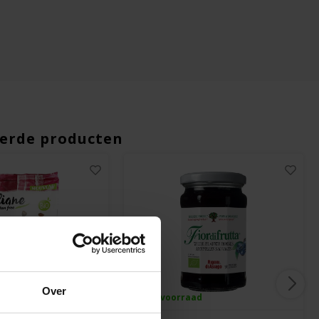
erde producten
Over
ad
Op voorraad