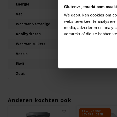
Energie
Fiordifrutta
Glutenvrijemarkt.com maakt
Frambozen Fruitbeleg
Vet
Biologisch - Glutenvrij
We gebruiken cookies om cont
websiteverkeer te analyseren
Waarvan verzadigd
250 gram
media, adverteren en analys
verstrekt of die ze hebben v
Koolhydraten
€3,99
Waarvan suikers
Vezels
Eiwit
Zout
Anderen kochten ook
AFWIJKENDE
LEVERTIJDEN!