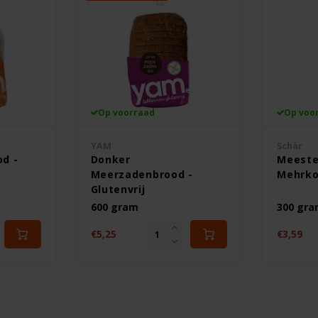
Op voorraad
Op voo
YAM
Schär
d -
Donker
Meeste
Meerzadenbrood -
Mehrkor
Glutenvrij
600 gram
300 gr
€5,25
€3,59