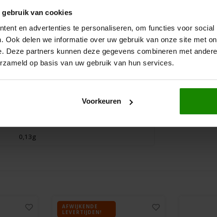
664kJ/157kcal
Fiordifrutta
Céliane
 gebruik van cookies
Perzik Fruitbeleg
Mini Brown
0g
Biologisch - Glutenvrij
Glutenvrij
ent en advertenties te personaliseren, om functies voor social
. Ook delen we informatie over uw gebruik van onze site met on
0g
250 gram
170 gram
e. Deze partners kunnen deze gegevens combineren met andere i
erzameld op basis van uw gebruik van hun services.
38g
€3,99
€5,89
34g
3,3g
Voorkeuren
0g
0,13g
AFWIJKENDE
LEVERTIJDEN!