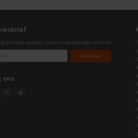
uwsbrief
g de laatste updates, nieuws en aanbiedingen via email
O
S
Abonneer
D
A
A
g ons
B
V
K
R
S
D