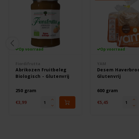
Op voorraad
Op voorraad
Fiordifrutta
YAM
Abrikozen Fruitbeleg
Desem Haverbroo
Biologisch - Glutenvrij
Glutenvrij
250 gram
600 gram
€3,99
€5,45