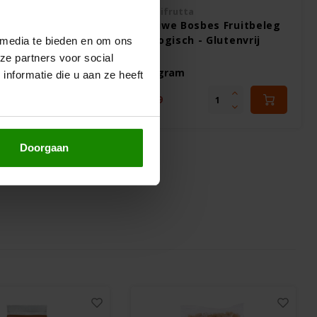
Fiordifrutta
ies Biologisch -
Blauwe Bosbes Fruitbeleg
Biologisch - Glutenvrij
 media te bieden en om ons
ze partners voor social
250 gram
nformatie die u aan ze heeft
€3,99
Doorgaan