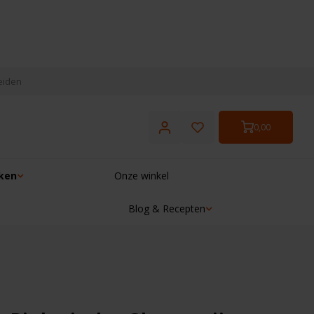
eiden
0,00
ken
Onze winkel
Blog & Recepten
☓