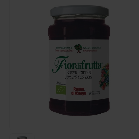
Schär
Meesterbakker Brood Classic - Glutenvrij
300 gram
€3,59