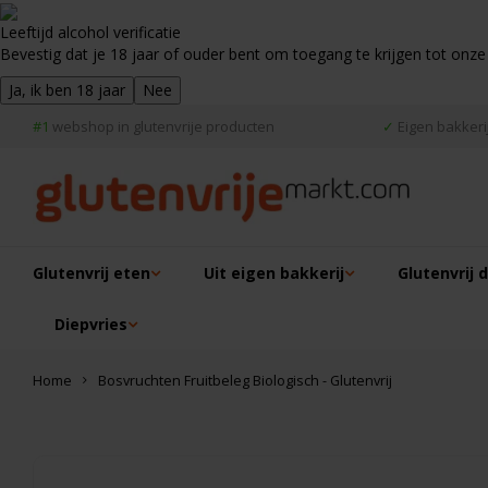
Leeftijd alcohol verificatie
Bevestig dat je 18 jaar of ouder bent om toegang te krijgen tot onze
Ja, ik ben 18 jaar
Nee
#1
webshop in glutenvrije producten
✓
Eigen bakkerij
Glutenvrij eten
Uit eigen bakkerij
Glutenvrij 
Diepvries
Home
Bosvruchten Fruitbeleg Biologisch - Glutenvrij
Dit vind je misschien ook leuk