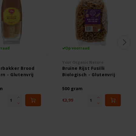
rraad
Op voorraad
Your Organic Nature
rbakker Brood
Bruine Rijst Fusilli
n - Glutenvrij
Biologisch - Glutenvrij
am
500 gram
€3,99