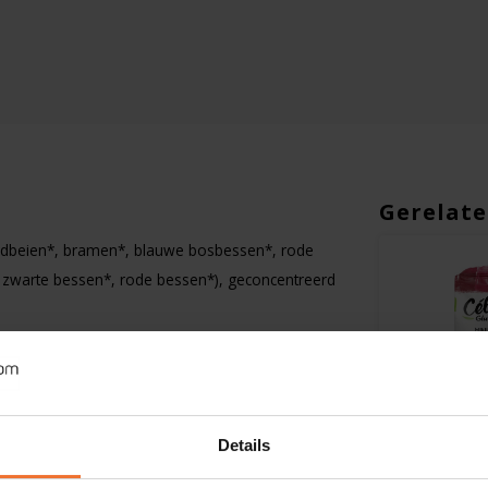
Gerelate
ardbeien*, bramen*, blauwe bosbessen*, rode
, zwarte bessen*, rode bessen*), geconcentreerd
Details
Op voorraad
Op voorra