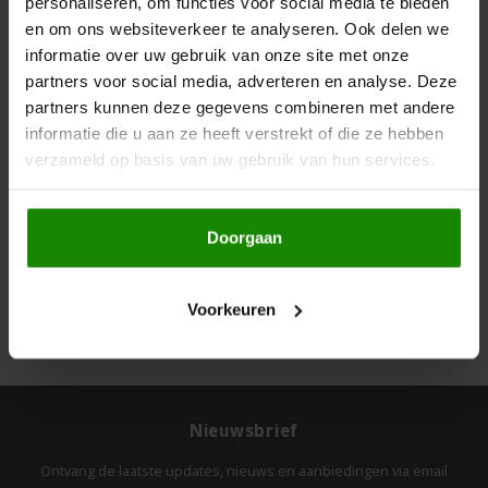
personaliseren, om functies voor social media te bieden
Boeken
De Bron
3 Pauly
en om ons websiteverkeer te analyseren. Ook delen we
Teff Fusilli -
informatie over uw gebruik van onze site met onze
Overig
Glutenvrij
Dijksterhuis Teffvolkoren
partners voor social media, adverteren en analyse. Deze
500 gram
partners kunnen deze gegevens combineren met andere
Doves Farm
informatie die u aan ze heeft verstrekt of die ze hebben
€3,59
verzameld op basis van uw gebruik van hun services.
Fiordifrutta
Doorgaan
Gullón
Toon:
24
Guto's
Voorkeuren
Hammermühle
Happy Farm
Nieuwsbrief
Het Blauwe Huis
Ontvang de laatste updates, nieuws en aanbiedingen via email