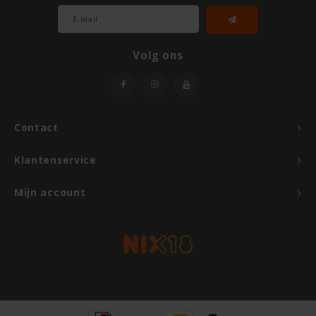
Hey! Pizza
Volg ons
Horizon
I am Gluten Free
Contact
Inglese Gluten Free
Klantenservice
Joannusmolen
Mijn account
King Soba
Klein Duimpje
Klepper & Klepper