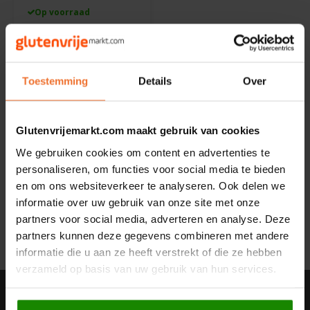
Op voorraad
Noten, Zaden & Superfood
Bonvita
Acai
Pink Pitaya
Healthy by Moms in shape
Bowl/Smoothie -
Candy Tree
Glutenvrij
Toestemming
Details
Over
184 gram
Bewuste Voeding
Cenovis
€3,25
Glutenvrijemarkt.com maakt gebruik van cookies
Miss Glutenvrij's Favorieten
Cereal
We gebruiken cookies om content en advertenties te
personaliseren, om functies voor social media te bieden
Najaarsproducten
Ciao Gluten
en om ons websiteverkeer te analyseren. Ook delen we
Toon:
24
informatie over uw gebruik van onze site met onze
Toastabags
Consenza
partners voor social media, adverteren en analyse. Deze
partners kunnen deze gegevens combineren met andere
Bakvormen
Corn Crake
informatie die u aan ze heeft verstrekt of die ze hebben
verzameld op basis van uw gebruik van hun services.
Voedingssupplementen
Damhert
Nieuwsbrief