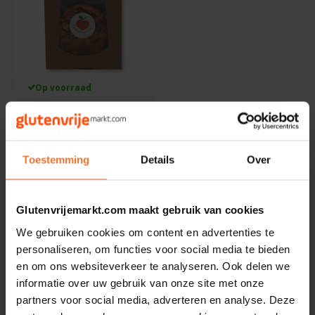
Noten, Zaden & Superfood
Bonvita
Healthy by Moms in shape
Candy Tree
Op voorraad
Bewuste Voeding
Cenovis
Appelkaatje
Glutenvrij
Miss Glutenvrij's Favorieten
Appeltaartje 175 gram
Cereal
175 gram
Toestemming
Details
Over
Najaarsproducten
Ciao Gluten
€3,25
Glutenvrijemarkt.com maakt gebruik van cookies
Toastabags
Consenza
We gebruiken cookies om content en advertenties te
Bakvormen
personaliseren, om functies voor social media te bieden
Corn Crake
Toon:
en om ons websiteverkeer te analyseren. Ook delen we
24
informatie over uw gebruik van onze site met onze
Voedingssupplementen
Damhert
partners voor social media, adverteren en analyse. Deze