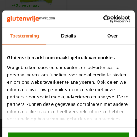
Op voorraad
Noten, Zaden & Superfood
Bonvita
Bioline
Aardappelkroketten
Healthy by Moms in shape
Biologisch
Candy Tree
Toestemming
Details
Over
1000 gram
Bewuste Voeding
Cenovis
€10,99
Glutenvrijemarkt.com maakt gebruik van cookies
Miss Glutenvrij's Favorieten
Cereal
We gebruiken cookies om content en advertenties te
personaliseren, om functies voor social media te bieden
Najaarsproducten
Ciao Gluten
en om ons websiteverkeer te analyseren. Ook delen we
Toon:
24
informatie over uw gebruik van onze site met onze
Toastabags
Consenza
partners voor social media, adverteren en analyse. Deze
partners kunnen deze gegevens combineren met andere
Bakvormen
Corn Crake
informatie die u aan ze heeft verstrekt of die ze hebben
verzameld op basis van uw gebruik van hun services.
Voedingssupplementen
Damhert
Nieuwsbrief