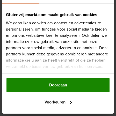
Boeken
De Bron
Glutenvrijemarkt.com maakt gebruik van cookies
Overig
Dijksterhuis Teffvolkoren
We gebruiken cookies om content en advertenties te
Niet op voorraad
Niet op voorraad
personaliseren, om functies voor social media te bieden
Doves Farm
Estrella Damm
Estrella Damm
en om ons websiteverkeer te analyseren. Ook delen we
Lager Bier 0.0% 33cl -
Estrella Damm Daura
informatie over uw gebruik van onze site met onze
Glutenvrij
33cl 5,4% - Glutenvrij
Fiordifrutta
partners voor social media, adverteren en analyse. Deze
345 gram
345 gram
partners kunnen deze gegevens combineren met andere
Gullón
€1,75
€1,89
informatie die u aan ze heeft verstrekt of die ze hebben
verzameld op basis van uw gebruik van hun services.
Guto's
Hammermühle
Doorgaan
Toon:
24
Happy Farm
Voorkeuren
Het Blauwe Huis