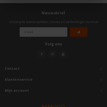
Hey! Pizza
Nieuwsbrief
Horizon
Ontvang de laatste updates, nieuws en aanbiedingen via email
I am Gluten Free
Volg ons
Inglese Gluten Free
Joannusmolen
Contact
King Soba
Klantenservice
Klein Duimpje
Mijn account
Klepper & Klepper