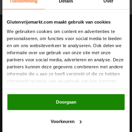
Toestemming
Details
Over
Noten, Zaden & Superfood
Bonvita
Glutenvrijemarkt.com maakt gebruik van cookies
Healthy by Moms in shape
Nieuwsbrief
Candy Tree
We gebruiken cookies om content en advertenties te
Ontvang de laatste updates, nieuws en aanbiedingen via email
personaliseren, om functies voor social media te bieden
Bewuste Voeding
Cenovis
en om ons websiteverkeer te analyseren. Ook delen we
informatie over uw gebruik van onze site met onze
Miss Glutenvrij's Favorieten
Cereal
partners voor social media, adverteren en analyse. Deze
Volg ons
partners kunnen deze gegevens combineren met andere
Najaarsproducten
informatie die u aan ze heeft verstrekt of die ze hebben
Ciao Gluten
verzameld op basis van uw gebruik van hun services.
Toastabags
Consenza
Contact
Doorgaan
Bakvormen
Corn Crake
Klantenservice
Voedingssupplementen
Damhert
Voorkeuren
Mijn account